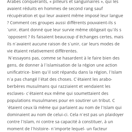
Arabes conquérants, « pilleurs et sanguinaires », qui les
avaient réduits en hommes de second rang sauf
récupération et qui leur avaient même imposé leur langue
? Comment ces groupes aussi différents pouvaient-ils s
´unir, étant donné que leur survie même obligeait qu´ils s
´opposent ? Ils faisaient beaucoup d´échanges certes, mais
ils n´avaient aucune raison de s´unir, car leurs modes de
vie étaient relativement différentes.
N´essayons pas, comme se hasardent à le faire bien des
gens, de donner à l´islamisation de la région une action
unificatrice- bien qu´il soit répandu dans la région, l´Islam
n´a pas changé l´état des choses. C´étaient les arabo-
berbères musulmans qui razziaient et vendaient les
esclaves- c´étaient eux même qui soumettaient des
populations musulmanes pour en soutirer un tribut. C
´étaient ceux là même qui parlaient au nom de l´Islam qui
dominaient au nom de celui-ci. Cela n´est pas un plaidoyer
contre l´Islam, ni contre sa capacité à constituer, à un
moment de l´histoire- n´importe lequel- un facteur