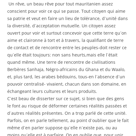
Un rêve, un beau rêve pour tout mauritanien assez
conscient pour voir ce qui se passe. Tout citoyen qui aime
sa patrie et veut en faire un lieu de tolérance, d´unité dans
la diversité, d´acceptation mutuelle. Un citoyen assez
ouvert pour voir et surtout concevoir que cette terre qu´on
aime et claironne à tort et à travers, la qualifiant de terre
de contact et de rencontre entre les peuples-doit rester ce
qu´elle était toujours: non sans heurts,mais elle l´était
quand même. Une terre de rencontre de civilisations
Berbères Sanhaja, Négro-africains du Ghana et du Waalo,
et, plus tard, les arabes bédouins, tous-en l´absence d´un
pouvoir centralisé- vivaient, chacun dans son domaine, en
échangeant leurs cultures et leurs produits.
C´est beau de disserter sur ce sujet, si bien que des gens
le font au risque de déformer certaines réalités passées et
d´autres réalités présentes.
On a trop parlé de cette unité.
Parfois, on en parle tellement, au point d´oublier que le fait
même d´en parler suppose qu´elle n´existe pas, ou au
moins qu´elle est à parfaire. On en oublie que, pour unir