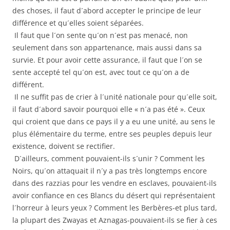
des choses, il faut d´abord accepter le principe de leur
différence et qu´elles soient séparées.
Il faut que l´on sente qu´on n´est pas menacé, non
seulement dans son appartenance, mais aussi dans sa
survie. Et pour avoir cette assurance, il faut que l´on se
sente accepté tel qu´on est, avec tout ce qu´on a de
différent.
Il ne suffit pas de crier à l´unité nationale pour qu´elle soit,
il faut d´abord savoir pourquoi elle « n´a pas été ». Ceux
qui croient que dans ce pays il y a eu une unité, au sens le
plus élémentaire du terme, entre ses peuples depuis leur
existence, doivent se rectifier.
D´ailleurs, comment pouvaient-ils s´unir ? Comment les
Noirs, qu´on attaquait il n´y a pas très longtemps encore
dans des razzias pour les vendre en esclaves, pouvaient-ils
avoir confiance en ces Blancs du désert qui représentaient
l´horreur à leurs yeux ? Comment les Berbères-et plus tard,
la plupart des Zwayas et Aznagas-pouvaient-ils se fier à ces