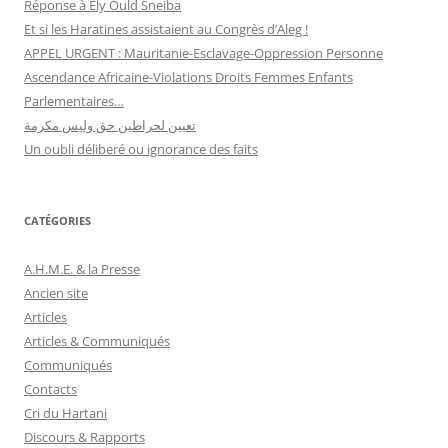
Réponse à Ely Ould Sneiba
Et si les Haratines assistaient au Congrès d’Aleg !
APPEL URGENT : Mauritanie-Esclavage-Oppression Personne
Ascendance Africaine-Violations Droits Femmes Enfants
Parlementaires…
تعيين لحراطين حق وليس مكرمة
Un oubli déliberé ou ignorance des faits
CATÉGORIES
A.H.M.E. & la Presse
Ancien site
Articles
Articles & Communiqués
Communiqués
Contacts
Cri du Hartani
Discours & Rapports