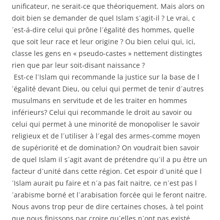
unificateur, ne serait-ce que théoriquement. Mais alors on
doit bien se demander de quel Islam s´agit-il ? Le vrai, c
´est-á-dire celui qui prône l´égalité des hommes, quelle
que soit leur race et leur origine ? Ou bien celui qui, ici,
classe les gens en « pseudo-castes » nettement distingtes
rien que par leur soit-disant naissance ?
Est-ce l´Islam qui recommande la justice sur la base de l
´égalité devant Dieu, ou celui qui permet de tenir d´autres
musulmans en servitude et de les traiter en hommes
inférieurs? Celui qui recommande le droit au savoir ou
celui qui permet à une minorité de monopoliser le savoir
religieux et de l´utiliser à l´egal des armes-comme moyen
de supériorité et de domination? On voudrait bien savoir
de quel Islam il s´agit avant de prétendre qu´il a pu être un
facteur d´unité dans cette région. Cet espoir d´unité que l
´Islam aurait pu faire et n´a pas fait naitre, ce n´est pas l
´arabisme borné et l´arabisation forcée qui le feront naitre.
Nous avons trop peur de dire certaines choses, à tel point
que nous finissons par croire qu´elles n´ont pas existé.