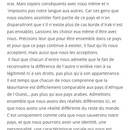
vrai. Mais soyons conséquents avec nous même et n
´imposons pas notre langue aux autres. Car ces gens que
nous voulons assimiler font partie de ce pays et n´en
disparaitront que s´il n´existe plus (le cas kurde d´Irak n´est
pas enviable). Laissons les choisir eux même d´être avec
nous. Précisons leur que pour être ensemble dans ce pays
et pour que ce pays continue à exister, il faut qu´ils nous
acceptent, mais aussi que nous les acceptions.
Il faut que chacun d´entre nous admette que le fait de
reconnaitre la différence de l´autre n´enléve rien à sa
légitimité ni à ses droits, pas plus qu´à son appartenance.
Il est temps que chacun de nous comprenne que la
Mauritanie est difficilement comparable aux pays d´Afrique
de l´Ouest,…pas plus qu´aux pays arabes. Admettons
ensemble que nous avons des réalités différentes ici, et
que nous avons une réalité différente du reste du monde.
C´est uniquement comme cela que nous sauverons notre
pays, et que nous pourrons avoir une identité, une
personnalité, une caractéristique sociale qui nous est