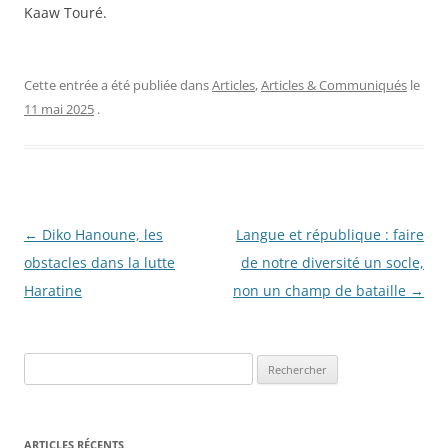
Kaaw Touré.
Cette entrée a été publiée dans
Articles
,
Articles & Communiqués
le
11 mai 2025
.
Navigation
←
Diko Hanoune, les
Langue et république : faire
des
obstacles dans la lutte
de notre diversité un socle,
articles
Haratine
non un champ de bataille
→
R
e
c
h
ARTICLES RÉCENTS