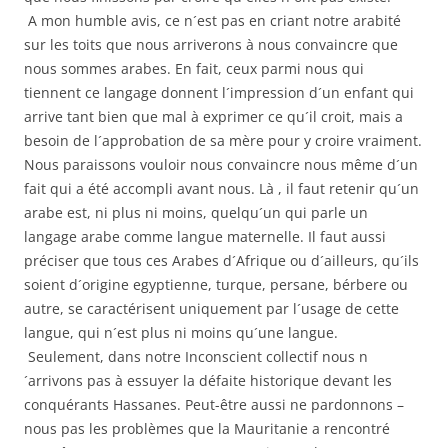
A mon humble avis, ce n´est pas en criant notre arabité
sur les toits que nous arriverons à nous convaincre que
nous sommes arabes. En fait, ceux parmi nous qui
tiennent ce langage donnent l´impression d´un enfant qui
arrive tant bien que mal à exprimer ce qu´il croit, mais a
besoin de l´approbation de sa mère pour y croire vraiment.
Nous paraissons vouloir nous convaincre nous même d´un
fait qui a été accompli avant nous. Là , il faut retenir qu´un
arabe est, ni plus ni moins, quelqu´un qui parle un
langage arabe comme langue maternelle. Il faut aussi
préciser que tous ces Arabes d´Afrique ou d´ailleurs, qu´ils
soient d´origine egyptienne, turque, persane, bérbere ou
autre, se caractérisent uniquement par l´usage de cette
langue, qui n´est plus ni moins qu´une langue.
Seulement, dans notre Inconscient collectif nous n
´arrivons pas à essuyer la défaite historique devant les
conquérants Hassanes. Peut-être aussi ne pardonnons –
nous pas les problèmes que la Mauritanie a rencontré