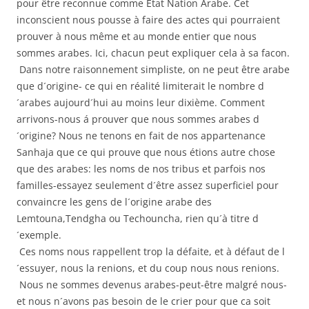
pour être reconnue comme Etat Nation Arabe. Cet
inconscient nous pousse à faire des actes qui pourraient
prouver à nous même et au monde entier que nous
sommes arabes. Ici, chacun peut expliquer cela à sa facon.
Dans notre raisonnement simpliste, on ne peut être arabe
que d´origine- ce qui en réalité limiterait le nombre d
´arabes aujourd´hui au moins leur dixième. Comment
arrivons-nous á prouver que nous sommes arabes d
´origine? Nous ne tenons en fait de nos appartenance
Sanhaja que ce qui prouve que nous étions autre chose
que des arabes: les noms de nos tribus et parfois nos
familles-essayez seulement d´être assez superficiel pour
convaincre les gens de l´origine arabe des
Lemtouna,Tendgha ou Techouncha, rien qu´à titre d
´exemple.
Ces noms nous rappellent trop la défaite, et à défaut de l
´essuyer, nous la renions, et du coup nous nous renions.
Nous ne sommes devenus arabes-peut-être malgré nous-
et nous n´avons pas besoin de le crier pour que ca soit