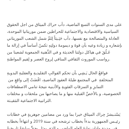
على مدى السنوات التسع الماضية، دأب حراك الميثاق من اجل الحقوق
السياسية والاقتصادية والاجتماعية للحراطين ضمن موريتانيا الموحدة،
العادلة والمتصالحة مع نفسها، دأب حَثِـيثاً لِلمِّ شمل الشعب الموريتاني
بإشعاره و زيادة وعيه بأن قوةَ و ديمومةَ دولتِهِ تكمنُ أساساً في إزالة ما
عَـلُقَ في هياكل دولتنا الحديثة و في الذِّهنية الجمعوية لشعبنا من
رواسب الموروث الثقافي المنافي لِروح العصر و لِقيم المواطنةِ.
فواقعُ الحال يَـشِي بأن تحكم القوالبِ التقليديةِ والعقليةِ البدويةِ
المتخلفةِ في المجتمع طيلةَ العقودِ الماضيةِ، افْضَتْ إلى واقِعٍ من
التمايزِ و التمزقاتِ الفئويةِ والأثـنية نتيجةَ تنامي الاصطفافات
الخصوصية، و بالأخصِّ القبلية منها و ما يصاحبها من ملحقات و مخلفات
التراتبية الاجتماعية المَقيـتة.
يَسْتـبشرُ حِراك الميثاق خيرا بما ورد من مضامين جوهريةٍ في خطابات
رئيـس الجمهورية بدءاً بخطاب ترشحه في سنة 2019 و انتهاءاً بخطابه
في مدينة وادان نهايةَ العام الماضي و الذي يمثل بحقٍّ سابقةً تاريخيةً