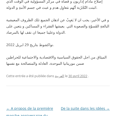
إصلاح مادام إداريون و قضاة في مركز المسؤولية في الوقت الذي
اثبتت التّجْرُبة أنّهم مَعاوِل هدم و عبث في جسم الأمةِ و الدولة.
و في الأخير، يجب ان لا يَغيِبْ عن اذهان الجميع تلك الظروف المعيشية
البالغةِ القَسوْةِ والصعوبة التي يعيشها الفقراء و المساكين و يتعين على
الدولة وعلينا جميعا ان نقف لها بالمرصاد.
نواكشوط بتاريخ 29 ابريل 2022.
الميثاق من اجل الحقوق السياسية والاقتصادية والاجتماعية للحراطين
ضمن موريتانيا الموحدة، العادلة والمتصالحة مع نفسها
.
30 avril 2022
le
العربية
Cette entrée a été publiée dans
Navigation
←
A propos de la première
De la suite dans les idées
→
des
marche anniversaire du