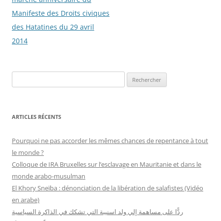
articles
Manifeste des Droits civiques
des Hatatines du 29 avril
2014
R
e
c
h
ARTICLES RÉCENTS
e
r
Pourquoi ne pas accorder les mêmes chances de repentance à tout
c
le monde ?
h
Colloque de IRA Bruxelles sur l’esclavage en Mauritanie et dans le
e
monde arabo-musulman
r
El Khory Sneïba : dénonciation de la libération de salafistes (Vidéo
en arabe)
:
ردًّا على مساهمة إلي ولد اسنيبة التي تشكك في الذاكرة السياسية