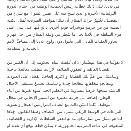
في بلادنا. تَـلى ذالك خطاب رئيس الجمعية الوطنية في اختتام الدورةِ
البرلمانية الأخيرة و الذي نسج فيه على نفس المنوال مع شيءٍ من
التفصيل. يَعْتَـبِرُ حراك الميثاق أن تلك المواقف الصريحة تُمثل الكتلة
الصلبة من بين حزمةِ مؤشرات قويةٍ أخرى، دالةٍ كُلها على تبني اعلى
هرم السلطة في بلادنا لجل ما سُطر في وثيقة الميثاق من أجل قهر و
تجاوز العقبات الكأداء التي تحُـول دون ولوج بلادنا إلى مصافِّ الأمم
الحديثة و المتقدمة.
لا يفوتُـنا في هذا المِضْمار إلا ان نُـلفتَ انتباه الحكومة إلى أن الكثير من
القضايا العالقة و الحقوق الضائعة لازالت تتطلب معالجةً عاجلةً
وشاملةً. من أهمِّ تلك القضايا و اكثرها إلحاحا، القضاء على العبودية
ومعالجةِ مخلفاتِها معالجةً جِديةً و شاملةً، تضمنُ مستقبل الأجيالِ
الناشئة بمنحها فرصاً متساويةً في التعليم الجيد أسوة بغيرها من أبناء
الوطن؛ إضافة إلى جرعة معتبرة من التمييز الإيجابي في مجال
التوظيف كلما امكن ذالك مع انصاف المزارعين الصغار و تسوية
النزاعات في الوسط الريفي بشيء من الانصاف وطبقا للقانون، خِلافا
لما هو مشاع من ممارساتٍ مدانةٍ لبعض السلطات الإدارية و القضائية،
الملفوفة في عباءة الشرعية الجمهورية. لا يمكن قطعا توقع أي تقدم او