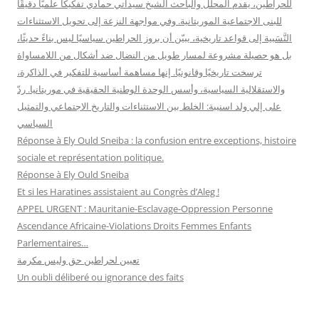
للحراطين، يقدم المحلل والباحث الشيخ سيداتي حمادي تفكيكًا علميًا دقيقًا
للبنى الاجتماعية الموريتانية. وفي مواجهة النزعة إلى تحويل الاستثناءات
النَّسَبية إلى قواعد تاريخية، يبيّن أن بروز الحراطين سياسيًا ليس بناءً حديثًا،
بل هو حصيلة مشروعة لمسار طويل من النضال ضد أشكال من اللامساواة
ترسخت تاريخيًا وقانونيًا. إنها مساهمة أساسية للتفكير في الذاكرة،
والاستقلالية السياسية، وأسس الوحدة الوطنية الحقيقية في موريتانيا. ردّ
على إلي ولد اسنيبة: الخلط بين الاستثناءات والتاريخ الاجتماعي والتمثيل
السياسي
Réponse à Ely Ould Sneiba : la confusion entre exceptions, histoire
sociale et représentation politique.
Réponse à Ely Ould Sneiba
Et si les Haratines assistaient au Congrès d’Aleg !
APPEL URGENT : Mauritanie-Esclavage-Oppression Personne
Ascendance Africaine-Violations Droits Femmes Enfants
Parlementaires…
تعيين لحراطين حق وليس مكرمة
Un oubli déliberé ou ignorance des faits