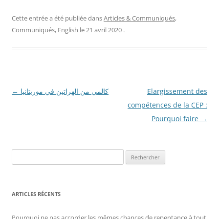
Cette entrée a été publiée dans
Articles & Communiqués
,
Communiqués
,
English
le
21 avril 2020
.
Navigation
←
كالمي من الهراتين في موريتانيا
Elargissement des
des
compétences de la CEP :
articles
Pourquoi faire
→
R
e
c
h
ARTICLES RÉCENTS
e
r
Pourquoi ne pas accorder les mêmes chances de repentance à tout