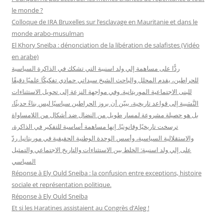
c
le monde ?
h
Colloque de IRA Bruxelles sur l’esclavage en Mauritanie et dans le
e
monde arabo-musulman
r
El Khory Sneïba : dénonciation de la libération de salafistes (Vidéo
en arabe)
:
ردًّا على مساهمة إلي ولد اسنيبة التي تشكك في الذاكرة السياسية
للحراطين، يقدم المحلل والباحث الشيخ سيداتي حمادي تفكيكًا علميًا دقيقًا
للبنى الاجتماعية الموريتانية. وفي مواجهة النزعة إلى تحويل الاستثناءات
النَّسَبية إلى قواعد تاريخية، يبيّن أن بروز الحراطين سياسيًا ليس بناءً حديثًا،
بل هو حصيلة مشروعة لمسار طويل من النضال ضد أشكال من اللامساواة
ترسخت تاريخيًا وقانونيًا. إنها مساهمة أساسية للتفكير في الذاكرة،
والاستقلالية السياسية، وأسس الوحدة الوطنية الحقيقية في موريتانيا. ردّ
على إلي ولد اسنيبة: الخلط بين الاستثناءات والتاريخ الاجتماعي والتمثيل
السياسي
Réponse à Ely Ould Sneiba : la confusion entre exceptions, histoire
sociale et représentation politique.
Réponse à Ely Ould Sneiba
Et si les Haratines assistaient au Congrès d’Aleg !