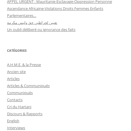
APPEL URGENT : Mauritanie-Esclavage-Oppression Personne
Ascendance Africaine-Violations Droits Femmes Enfants
Parlementaires…
تعيين لحراطين حق وليس مكرمة
Un oubli déliberé ou ignorance des faits
CATÉGORIES
A.H.M.E. & la Presse
Ancien site
Articles
Articles & Communiqués
Communiqués
Contacts
Cri du Hartani
Discours & Rapports
English
Interviews