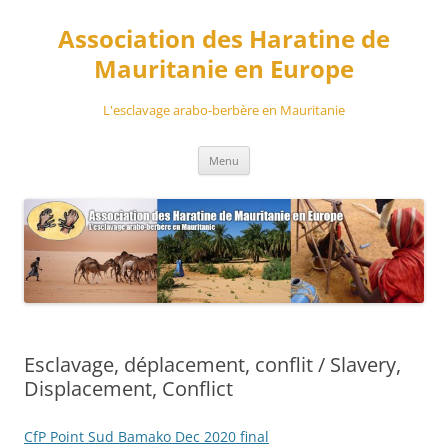
Aller
au
Association des Haratine de
contenu
Mauritanie en Europe
L'esclavage arabo-berbère en Mauritanie
Menu
Esclavage, déplacement, conflit / Slavery,
Displacement, Conflict
CfP Point Sud Bamako Dec 2020 final