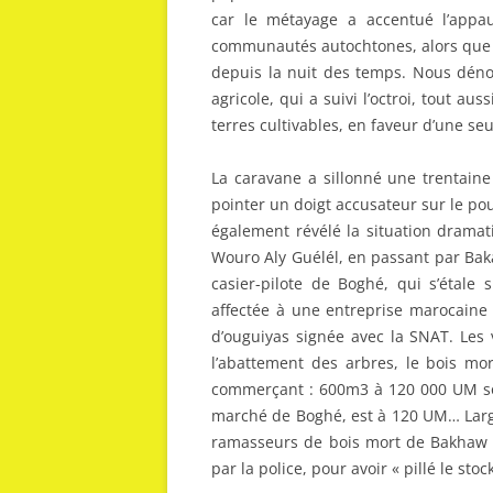
car le métayage a accentué l’appa
communautés autochtones, alors que ce 
depuis la nuit des temps. Nous dénon
agricole, qui a suivi l’octroi, tout a
terres cultivables, en faveur d’une se
La caravane a sillonné une trentaine
pointer un doigt accusateur sur le pouv
également révélé la situation dramat
Wouro Aly Guélél, en passant par Bak
casier-pilote de Boghé, qui s’étale 
affectée à une entreprise marocaine 
d’ouguiyas signée avec la SNAT. Les 
l’abattement des arbres, le bois mor
commerçant : 600m3 à 120 000 UM soi
marché de Boghé, est à 120 UM… Large
ramasseurs de bois mort de Bakhaw q
par la police, pour avoir « pillé le s