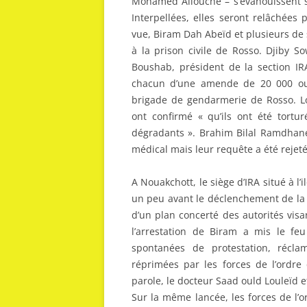
Mohamed Allouche – s’évanouissent s
Interpellées, elles seront relâchées
vue, Biram Dah Abeïd et plusieurs de
à la prison civile de Rosso. Djiby S
Boushab, président de la section IRA
chacun d’une amende de 20 000 oug
brigade de gendarmerie de Rosso. Lo
ont confirmé « qu’ils ont été tortur
dégradants ». Brahim Bilal Ramdhane
médical mais leur requête a été rejeté
A Nouakchott, le siège d’IRA situé à l’i
un peu avant le déclenchement de la 
d’un plan concerté des autorités visan
l’arrestation de Biram a mis le fe
spontanées de protestation, récla
réprimées par les forces de l’ordre 
parole, le docteur Saad ould Louleïd e
Sur la même lancée, les forces de l’