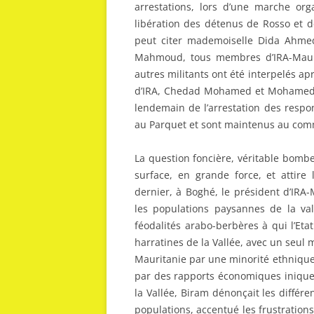
arrestations, lors d’une marche orga
libération des détenus de Rosso et 
peut citer mademoiselle Dida Ahme
Mahmoud, tous membres d’IRA-Maurit
autres militants ont été interpelés a
d’IRA, Chedad Mohamed et Mohamed Vad
lendemain de l’arrestation des respo
au Parquet et sont maintenus au comm
La question foncière, véritable bomb
surface, en grande force, et attire 
dernier, à Boghé, le président d’IRA-M
les populations paysannes de la val
féodalités arabo-berbères à qui l’Etat
harratines de la Vallée, avec un seul 
Mauritanie par une minorité ethnique 
par des rapports économiques iniques 
la Vallée, Biram dénonçait les différe
populations, accentué les frustrations