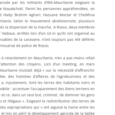
nisée par les militants d’IRA-Mauritanie exigeant la
de Nouakchott. Parmi les personnes appréhendées, on
d Hady; Brahim Aghari; Hassane Moctar et Cheikhna
anie. Selon le mouvement abolitionniste, plusieurs
près la dispersion de la marche. A Rosso, deux membres
oua, arrêtés lors d’un sit-in qu’ils ont organisé au
nsables de la caravane, n’ont toujours pas été déférés
issariat de police de Rosso.
e à retardement en Mauritanie, n’en a pas moins refait
l’attention des citoyens. Lors d’un meeting, en mars
auritanie insistait déjà « sur la nécessité d’affranchir
lée, des hommes d’affaires de l’agrobusiness et des
 a, injustement, livré les terres des habitants noirs et
mobile : accentuer l’accaparement des biens terriens en
et ce, dans un seul but, criminel, de dominer les gens
et illégaux ». Exigeant la redistribution des terres de
ntes expropriations qui « ont aiguisé la haine entre les
 et mis en péril le développement agricole de la Vallée