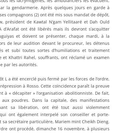
ous les lacrymogènes, les ambulanciers les évacuent.
 par la gendarmerie. Après quelques jours en garde à
 ses compagnons (2) ont été mis sous mandat de dépôt,
ow, président de Kawtal N’gam Yellitaaré et Dah Ould
 d’Arafat ont été libérés mais ils devront s’acquitter
uiyas et doivent se présenter, chaque mardi, à la
rs de leur audition devant le procureur, les détenus
és et subi toutes sortes d’humiliations et traitement
 et Khattri Rahel, souffrants, ont réclamé un examen
e par les autorités.
lôt L a été encerclé puis fermé par les forces de l’ordre,
répression à Rosso. Cette coïncidence paraît la preuve
t à « décapiter » l’organisation abolitionniste. De fait,
u aux poudres. Dans la capitale, des manifestations
mant sa libération, ont été tout aussi violemment
qui ont également interpelé son conseiller et porte-
t sa secrétaire particulière, Mariem mint Cheikh Dieng.
ordre ont procédé, dimanche 16 novembre, à plusieurs