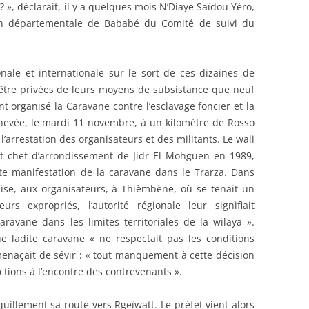
 », déclarait, il y a quelques mois N’Diaye Saïdou Yéro,
ion départementale de Bababé du Comité de suivi du
ionale et internationale sur le sort de ces dizaines de
’être privées de leurs moyens de subsistance que neuf
ont organisé la Caravane contre l’esclavage foncier et la
 achevée, le mardi 11 novembre, à un kilomètre de Rosso
l’arrestation des organisateurs et des militants. Le wali
ut chef d’arrondissement de Jidr El Mohguen en 1989,
toute manifestation de la caravane dans le Trarza. Dans
se, aux organisateurs, à Thièmbène, où se tenait un
rs expropriés, l’autorité régionale leur signifiait
caravane dans les limites territoriales de la wilaya ».
e ladite caravane « ne respectait pas les conditions
menaçait de sévir : « tout manquement à cette décision
ctions à l’encontre des contrevenants ».
illement sa route vers Rgeïwatt. Le préfet vient alors