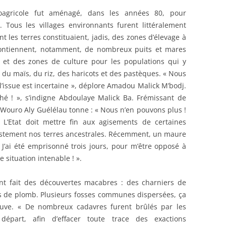
oagricole fut aménagé, dans les années 80, pour
e. Tous les villages environnants furent littéralement
t les terres constituaient, jadis, des zones d’élevage à
 contiennent, notamment, de nombreux puits et mares
– et des zones de culture pour les populations qui y
 du maïs, du riz, des haricots et des pastèques. « Nous
’issue est incertaine », déplore Amadou Malick M’bodj.
hé ! », s’indigne Abdoulaye Malick Ba. Frémissant de
e Wouro Aly Guélélau tonne : « Nous n’en pouvons plus !
’Etat doit mettre fin aux agisements de certaines
ustement nos terres ancestrales. Récemment, un maure
J’ai été emprisonné trois jours, pour m’être opposé à
e situation intenable ! ».
ont fait des découvertes macabres : des charniers de
s de plomb. Plusieurs fosses communes dispersées, ça
leuve. « De nombreux cadavres furent brûlés par les
départ, afin d’effacer toute trace des exactions