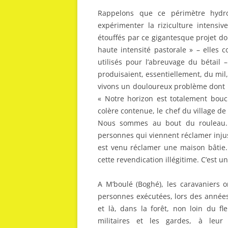
Rappelons que ce périmètre hydr
expérimenter la riziculture intensiv
étouffés par ce gigantesque projet don
haute intensité pastorale » – elles
utilisés pour l’abreuvage du bétail 
produisaient, essentiellement, du mil,
vivons un douloureux problème dont l
« Notre horizon est totalement bouc
colère contenue, le chef du village d
Nous sommes au bout du rouleau. L
personnes qui viennent réclamer inj
est venu réclamer une maison bâtie. 
cette revendication illégitime. C’est un
A M’boulé (Boghé), les caravaniers 
personnes exécutées, lors des année
et là, dans la forêt, non loin du f
militaires et les gardes, à leur 