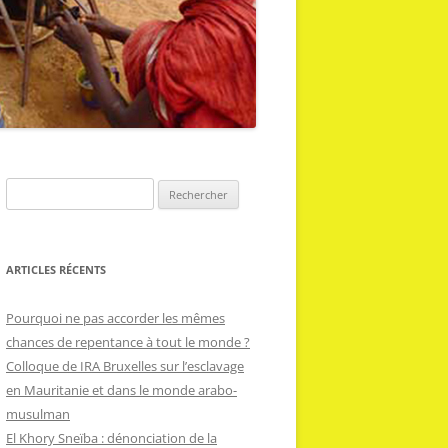
R
e
c
h
ARTICLES RÉCENTS
e
r
Pourquoi ne pas accorder les mêmes
c
chances de repentance à tout le monde ?
h
Colloque de IRA Bruxelles sur l’esclavage
e
en Mauritanie et dans le monde arabo-
r
musulman
El Khory Sneïba : dénonciation de la