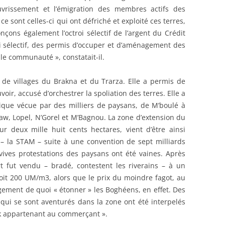
uvrissement et l’émigration des membres actifs des
sont celles-ci qui ont défriché et exploité ces terres,
çons également l’octroi sélectif de l’argent du Crédit
ussi sélectif, des permis d’occuper et d’aménagement des
ule communauté », constatait-il.
 de villages du Brakna et du Trarza. Elle a permis de
oir, accusé d’orchestrer la spoliation des terres. Elle a
ique vécue par des milliers de paysans, de M’boulé à
aw, Lopel, N’Gorel et M’Bagnou. La zone d’extension du
sur deux mille huit cents hectares, vient d’être ainsi
– la STAM – suite à une convention de sept milliards
vives protestations des paysans ont été vaines. Après
t fut vendu – bradé, contestent les riverains – à un
t 200 UM/m3, alors que le prix du moindre fagot, au
ment de quoi « étonner » les Boghéens, en effet. Des
ui se sont aventurés dans la zone ont été interpelés
tock appartenant au commerçant ».