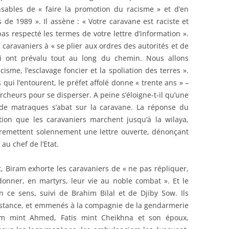
sables de « faire la promotion du racisme » et d’en
de 1989 ». Il assène : « Votre caravane est raciste et
as respecté les termes de votre lettre d’information ».
s caravaniers à « se plier aux ordres des autorités et de
qui ont prévalu tout au long du chemin. Nous allons
acisme, l’esclavage foncier et la spoliation des terres ».
qui l’entourent, le préfet affolé donne « trente ans » –
archeurs pour se disperser. A peine s’éloigne-t-il qu’une
de matraques s’abat sur la caravane. La réponse du
estion que les caravaniers marchent jusqu’à la wilaya,
 remettent solennement une lettre ouverte, dénonçant
au chef de l’Etat.
t, Biram exhorte les caravaniers de « ne pas répliquer,
onner, en martyrs, leur vie au noble combat ». Et le
en ce sens, suivi de Brahim Bilal et de Djiby Sow. Ils
ésistance, et emmenés à la compagnie de la gendarmerie
am mint Ahmed, Fatis mint Cheikhna et son époux,