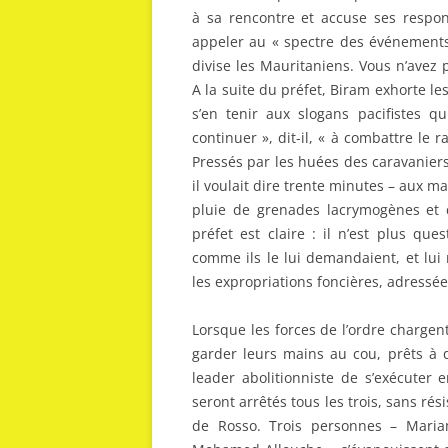
à sa rencontre et accuse ses respon
appeler au « spectre des événements 
divise les Mauritaniens. Vous n’avez p
A la suite du préfet, Biram exhorte le
s’en tenir aux slogans pacifistes 
continuer », dit-il, « à combattre le r
Pressés par les huées des caravaniers 
il voulait dire trente minutes – aux m
pluie de grenades lacrymogènes et 
préfet est claire : il n’est plus qu
comme ils le lui demandaient, et lui
les expropriations foncières, adressée 
Lorsque les forces de l’ordre chargen
garder leurs mains au cou, prêts à d
leader abolitionniste de s’exécuter 
seront arrêtés tous les trois, sans r
de Rosso. Trois personnes – Mari