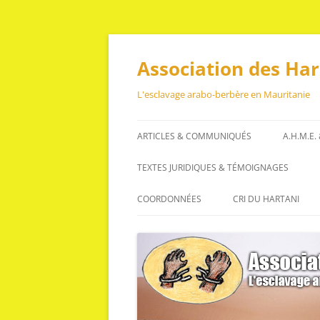
Aller
au
contenu
Association des Ha
L'esclavage arabo-berbère en Mauritanie
ARTICLES & COMMUNIQUÉS
A.H.M.E.
ARTICLES
TEXTES JURIDIQUES & TÉMOIGNAGES
COMMUNIQUÉS
TEXTES JURIDIQUES
COORDONNÉES
CRI DU HARTANI
TÉMOIGNAGES