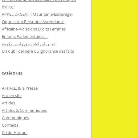
d’Aleg !
APPEL URGENT : Mauritanie-Esclavage-
Oppression Personne Ascendance
Africaine-Violations Droits Femmes
Enfants Parlementaires…
تعيين لحراطين حق وليس مكرمة
Un oubli déliberé ou ignorance des faits
CATÉGORIES
A.H.M.E. & la Presse
Ancien site
Articles
Articles & Communiqués
Communiqués
Contacts
Cri du Hartani