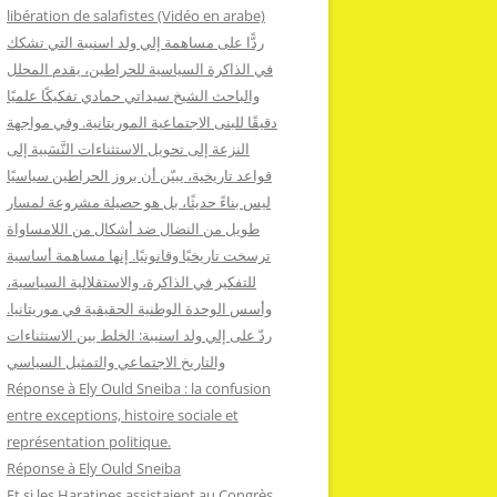
:
libération de salafistes (Vidéo en arabe)
ردًّا على مساهمة إلي ولد اسنيبة التي تشكك
في الذاكرة السياسية للحراطين، يقدم المحلل
والباحث الشيخ سيداتي حمادي تفكيكًا علميًا
دقيقًا للبنى الاجتماعية الموريتانية. وفي مواجهة
النزعة إلى تحويل الاستثناءات النَّسَبية إلى
قواعد تاريخية، يبيّن أن بروز الحراطين سياسيًا
ليس بناءً حديثًا، بل هو حصيلة مشروعة لمسار
طويل من النضال ضد أشكال من اللامساواة
ترسخت تاريخيًا وقانونيًا. إنها مساهمة أساسية
للتفكير في الذاكرة، والاستقلالية السياسية،
وأسس الوحدة الوطنية الحقيقية في موريتانيا.
ردّ على إلي ولد اسنيبة: الخلط بين الاستثناءات
والتاريخ الاجتماعي والتمثيل السياسي
Réponse à Ely Ould Sneiba : la confusion
entre exceptions, histoire sociale et
représentation politique.
Réponse à Ely Ould Sneiba
Et si les Haratines assistaient au Congrès