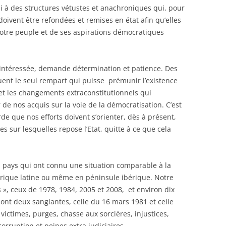
 à des structures vétustes et anachroniques qui, pour
oivent être refondées et remises en état afin qu’elles
notre peuple et de ses aspirations démocratiques
sintéressée, demande détermination et patience. Des
ituent le seul rempart qui puisse prémunir l’existence
et les changements extraconstitutionnels qui
de nos acquis sur la voie de la démocratisation. C’est
rde que nos efforts doivent s’orienter, dès à présent,
s sur lesquelles repose l’Etat, quitte à ce que cela
s pays qui ont connu une situation comparable à la
rique latine ou même en péninsule ibérique. Notre
 », ceux de 1978, 1984, 2005 et 2008, et environ dix
dont deux sanglantes, celle du 16 mars 1981 et celle
 victimes, purges, chasse aux sorcières, injustices,
orruption et peines extra judiciaires.