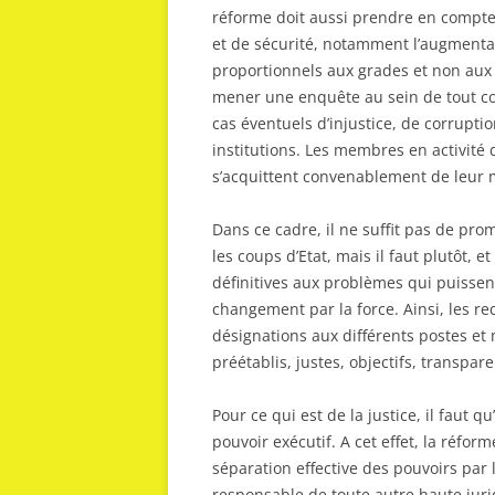
réforme doit aussi prendre en compte
et de sécurité, notamment l’augmentati
proportionnels aux grades et non aux f
mener une enquête au sein de tout cor
cas éventuels d’injustice, de corrupt
institutions. Les membres en activité 
s’acquittent convenablement de leur mi
Dans ce cadre, il ne suffit pas de pr
les coups d’Etat, mais il faut plutôt, e
définitives aux problèmes qui puissen
changement par la force. Ainsi, les r
désignations aux différents postes et 
préétablis, justes, objectifs, transpar
Pour ce qui est de la justice, il faut 
pouvoir exécutif. A cet effet, la réfor
séparation effective des pouvoirs par
responsable de toute autre haute juri