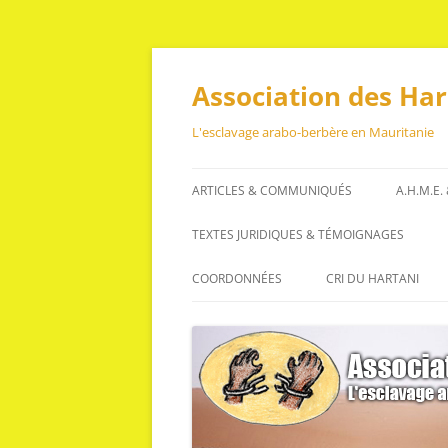
Aller
au
contenu
Association des Ha
L'esclavage arabo-berbère en Mauritanie
ARTICLES & COMMUNIQUÉS
A.H.M.E.
ARTICLES
TEXTES JURIDIQUES & TÉMOIGNAGES
COMMUNIQUÉS
TEXTES JURIDIQUES
COORDONNÉES
CRI DU HARTANI
TÉMOIGNAGES