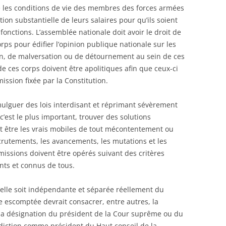
 les conditions de vie des membres des forces armées
on substantielle de leurs salaires pour qu’ils soient
onctions. L’assemblée nationale doit avoir le droit de
ps pour édifier l’opinion publique nationale sur les
ion, de malversation ou de détournement au sein de ces
de ces corps doivent être apolitiques afin que ceux-ci
ssion fixée par la Constitution.
omulguer des lois interdisant et réprimant sévèrement
t c’est le plus important, trouver des solutions
t être les vrais mobiles de tout mécontentement ou
ecrutements, les avancements, les mutations et les
missions doivent être opérés suivant des critères
ents et connus de tous.
qu’elle soit indépendante et séparée réellement du
me escomptée devrait consacrer, entre autres, la
 la désignation du président de la Cour suprême ou du
diction comme président du Haut conseil de la