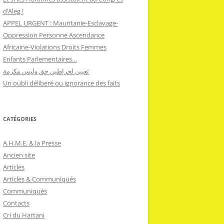
d’Aleg !
APPEL URGENT : Mauritanie-Esclavage-
Oppression Personne Ascendance
Africaine-Violations Droits Femmes
Enfants Parlementaires…
تعيين لحراطين حق وليس مكرمة
Un oubli déliberé ou ignorance des faits
CATÉGORIES
A.H.M.E. & la Presse
Ancien site
Articles
Articles & Communiqués
Communiqués
Contacts
Cri du Hartani