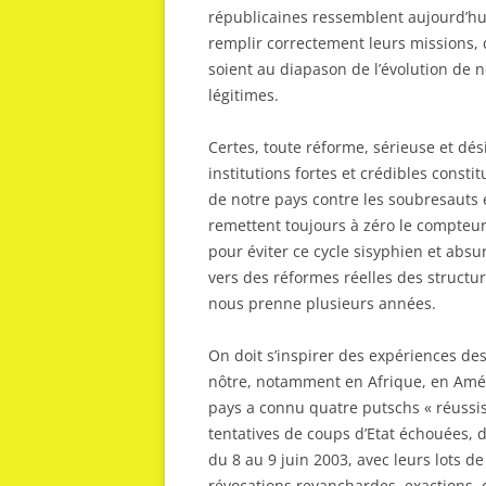
républicaines ressemblent aujourd’hui
remplir correctement leurs missions, d
soient au diapason de l’évolution de 
légitimes.
Certes, toute réforme, sérieuse et dé
institutions fortes et crédibles const
de notre pays contre les soubresauts 
remettent toujours à zéro le compteur 
pour éviter ce cycle sisyphien et absu
vers des réformes réelles des structure
nous prenne plusieurs années.
On doit s’inspirer des expériences de
nôtre, notamment en Afrique, en Amé
pays a connu quatre putschs « réussis
tentatives de coups d’Etat échouées, 
du 8 au 9 juin 2003, avec leurs lots de
révocations revanchardes, exactions, c