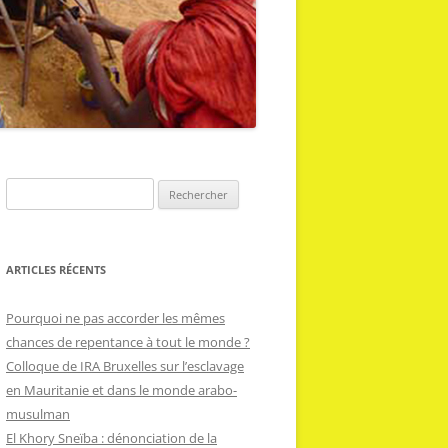
R
e
c
h
ARTICLES RÉCENTS
e
r
Pourquoi ne pas accorder les mêmes
c
chances de repentance à tout le monde ?
h
Colloque de IRA Bruxelles sur l’esclavage
e
en Mauritanie et dans le monde arabo-
r
musulman
El Khory Sneïba : dénonciation de la