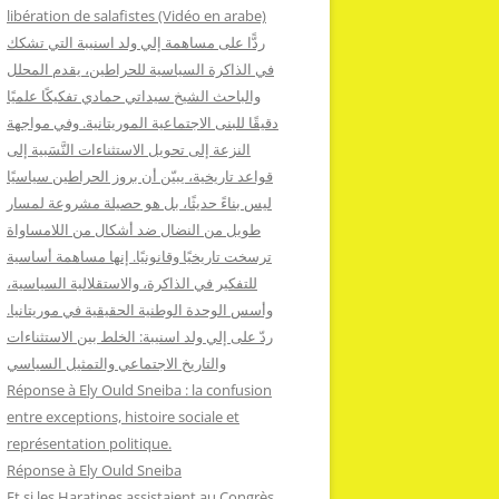
:
libération de salafistes (Vidéo en arabe)
ردًّا على مساهمة إلي ولد اسنيبة التي تشكك
في الذاكرة السياسية للحراطين، يقدم المحلل
والباحث الشيخ سيداتي حمادي تفكيكًا علميًا
دقيقًا للبنى الاجتماعية الموريتانية. وفي مواجهة
النزعة إلى تحويل الاستثناءات النَّسَبية إلى
قواعد تاريخية، يبيّن أن بروز الحراطين سياسيًا
ليس بناءً حديثًا، بل هو حصيلة مشروعة لمسار
طويل من النضال ضد أشكال من اللامساواة
ترسخت تاريخيًا وقانونيًا. إنها مساهمة أساسية
للتفكير في الذاكرة، والاستقلالية السياسية،
وأسس الوحدة الوطنية الحقيقية في موريتانيا.
ردّ على إلي ولد اسنيبة: الخلط بين الاستثناءات
والتاريخ الاجتماعي والتمثيل السياسي
Réponse à Ely Ould Sneiba : la confusion
entre exceptions, histoire sociale et
représentation politique.
Réponse à Ely Ould Sneiba
Et si les Haratines assistaient au Congrès