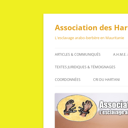
Aller
au
contenu
Association des Ha
L'esclavage arabo-berbère en Mauritanie
ARTICLES & COMMUNIQUÉS
A.H.M.E.
ARTICLES
TEXTES JURIDIQUES & TÉMOIGNAGES
COMMUNIQUÉS
TEXTES JURIDIQUES
COORDONNÉES
CRI DU HARTANI
TÉMOIGNAGES