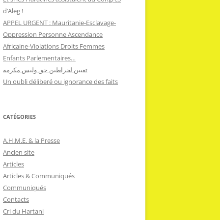
d’Aleg !
APPEL URGENT : Mauritanie-Esclavage-
Oppression Personne Ascendance
Africaine-Violations Droits Femmes
Enfants Parlementaires…
تعيين لحراطين حق وليس مكرمة
Un oubli déliberé ou ignorance des faits
CATÉGORIES
A.H.M.E. & la Presse
Ancien site
Articles
Articles & Communiqués
Communiqués
Contacts
Cri du Hartani