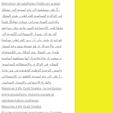
:
libération de salafistes (Vidéo en arabe)
ردًّا على مساهمة إلي ولد اسنيبة التي تشكك
في الذاكرة السياسية للحراطين، يقدم المحلل
والباحث الشيخ سيداتي حمادي تفكيكًا علميًا
دقيقًا للبنى الاجتماعية الموريتانية. وفي مواجهة
النزعة إلى تحويل الاستثناءات النَّسَبية إلى
قواعد تاريخية، يبيّن أن بروز الحراطين سياسيًا
ليس بناءً حديثًا، بل هو حصيلة مشروعة لمسار
طويل من النضال ضد أشكال من اللامساواة
ترسخت تاريخيًا وقانونيًا. إنها مساهمة أساسية
للتفكير في الذاكرة، والاستقلالية السياسية،
وأسس الوحدة الوطنية الحقيقية في موريتانيا.
ردّ على إلي ولد اسنيبة: الخلط بين الاستثناءات
والتاريخ الاجتماعي والتمثيل السياسي
Réponse à Ely Ould Sneiba : la confusion
entre exceptions, histoire sociale et
représentation politique.
Réponse à Ely Ould Sneiba
Et si les Haratines assistaient au Congrès