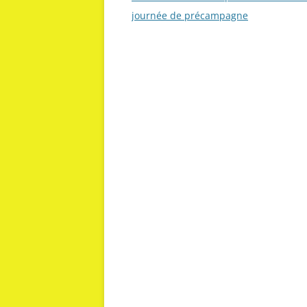
des
journée de précampagne
articles