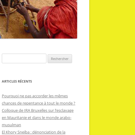
R
e
c
h
ARTICLES RÉCENTS
e
r
Pourquoi ne pas accorder les mêmes
c
chances de repentance à tout le monde ?
h
Colloque de IRA Bruxelles sur l’esclavage
e
en Mauritanie et dans le monde arabo-
r
musulman
El Khory Sneïba : dénonciation de la