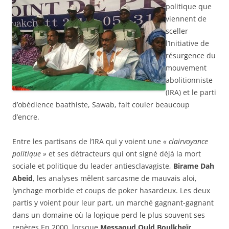
politique que
viennent de
sceller
l’Initiative de
résurgence du
mouvement
abolitionniste
(IRA) et le parti
d’obédience baathiste, Sawab, fait couler beaucoup
d’encre.
Entre les partisans de l’IRA qui y voient une
« clairvoyance
politique »
et ses détracteurs qui ont signé déjà la mort
sociale et politique du leader antiesclavagiste,
Birame Dah
Abeid
, les analyses mêlent sarcasme de mauvais aloi,
lynchage morbide et coups de poker hasardeux. Les deux
partis y voient pour leur part, un marché gagnant-gagnant
dans un domaine où la logique perd le plus souvent ses
repères.En 2000, lorsque
Messaoud Ould Boulkheïr
,