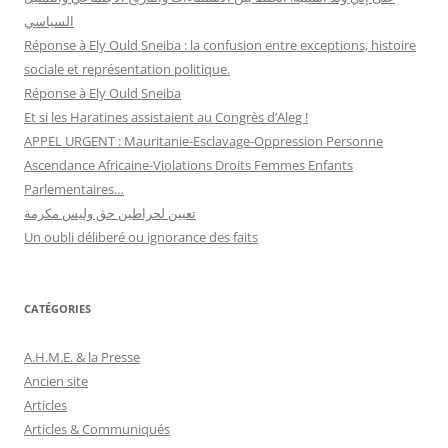
السياسي
Réponse à Ely Ould Sneiba : la confusion entre exceptions, histoire
sociale et représentation politique.
Réponse à Ely Ould Sneiba
Et si les Haratines assistaient au Congrès d’Aleg !
APPEL URGENT : Mauritanie-Esclavage-Oppression Personne
Ascendance Africaine-Violations Droits Femmes Enfants
Parlementaires…
تعيين لحراطين حق وليس مكرمة
Un oubli déliberé ou ignorance des faits
CATÉGORIES
A.H.M.E. & la Presse
Ancien site
Articles
Articles & Communiqués