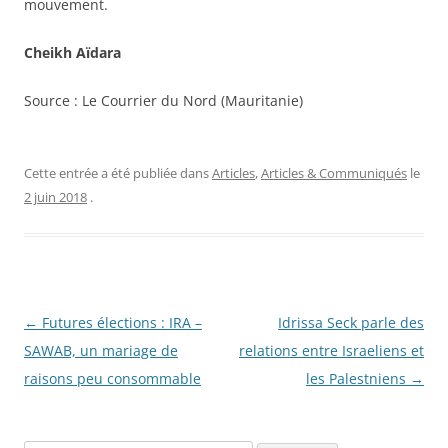
mouvement.
Cheikh Aïdara
Source : Le Courrier du Nord (Mauritanie)
Cette entrée a été publiée dans
Articles
,
Articles & Communiqués
le
2 juin 2018
.
Navigation
←
Futures élections : IRA –
Idrissa Seck parle des
des
SAWAB, un mariage de
relations entre Israeliens et
articles
raisons peu consommable
les Palestniens
→