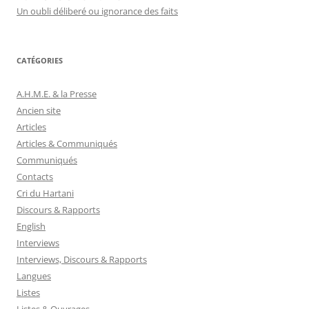
Un oubli déliberé ou ignorance des faits
CATÉGORIES
A.H.M.E. & la Presse
Ancien site
Articles
Articles & Communiqués
Communiqués
Contacts
Cri du Hartani
Discours & Rapports
English
Interviews
Interviews, Discours & Rapports
Langues
Listes
Listes & Ouvrages