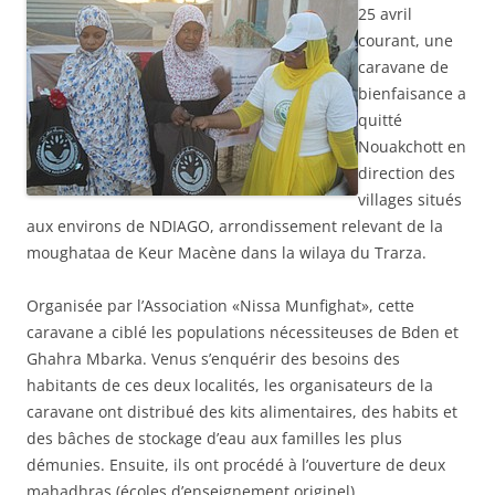
25 avril
courant, une
caravane de
bienfaisance a
quitté
Nouakchott en
direction des
villages situés
aux environs de NDIAGO, arrondissement relevant de la
moughataa de Keur Macène dans la wilaya du Trarza.
Organisée par l’Association «Nissa Munfighat», cette
caravane a ciblé les populations nécessiteuses de Bden et
Ghahra Mbarka. Venus s’enquérir des besoins des
habitants de ces deux localités, les organisateurs de la
caravane ont distribué des kits alimentaires, des habits et
des bâches de stockage d’eau aux familles les plus
démunies. Ensuite, ils ont procédé à l’ouverture de deux
mahadhras (écoles d’enseignement originel).