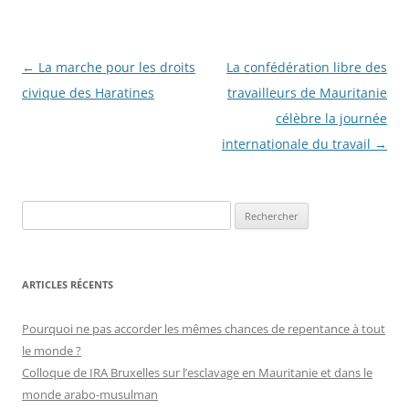
Navigation
←
La marche pour les droits
La confédération libre des
des
civique des Haratines
travailleurs de Mauritanie
articles
célèbre la journée
internationale du travail
→
R
e
c
h
ARTICLES RÉCENTS
e
r
Pourquoi ne pas accorder les mêmes chances de repentance à tout
c
le monde ?
h
Colloque de IRA Bruxelles sur l’esclavage en Mauritanie et dans le
e
monde arabo-musulman
r