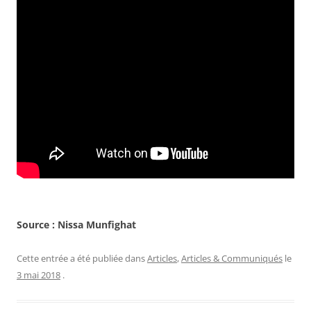
Source : Nissa Munfighat
Cette entrée a été publiée dans
Articles
,
Articles & Communiqués
le
3 mai 2018
.