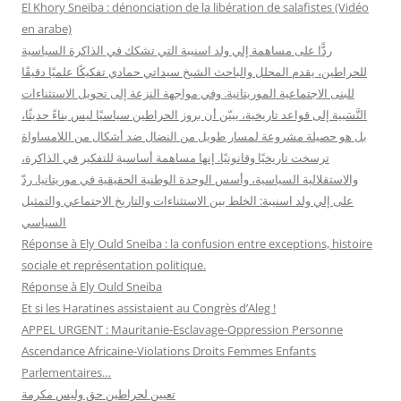
El Khory Sneïba : dénonciation de la libération de salafistes (Vidéo
en arabe)
:
ردًّا على مساهمة إلي ولد اسنيبة التي تشكك في الذاكرة السياسية
للحراطين، يقدم المحلل والباحث الشيخ سيداتي حمادي تفكيكًا علميًا دقيقًا
للبنى الاجتماعية الموريتانية. وفي مواجهة النزعة إلى تحويل الاستثناءات
النَّسَبية إلى قواعد تاريخية، يبيّن أن بروز الحراطين سياسيًا ليس بناءً حديثًا،
بل هو حصيلة مشروعة لمسار طويل من النضال ضد أشكال من اللامساواة
ترسخت تاريخيًا وقانونيًا. إنها مساهمة أساسية للتفكير في الذاكرة،
والاستقلالية السياسية، وأسس الوحدة الوطنية الحقيقية في موريتانيا. ردّ
على إلي ولد اسنيبة: الخلط بين الاستثناءات والتاريخ الاجتماعي والتمثيل
السياسي
Réponse à Ely Ould Sneiba : la confusion entre exceptions, histoire
sociale et représentation politique.
Réponse à Ely Ould Sneiba
Et si les Haratines assistaient au Congrès d’Aleg !
APPEL URGENT : Mauritanie-Esclavage-Oppression Personne
Ascendance Africaine-Violations Droits Femmes Enfants
Parlementaires…
تعيين لحراطين حق وليس مكرمة