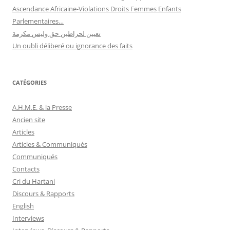
Ascendance Africaine-Violations Droits Femmes Enfants
Parlementaires…
تعيين لحراطين حق وليس مكرمة
Un oubli déliberé ou ignorance des faits
CATÉGORIES
A.H.M.E. & la Presse
Ancien site
Articles
Articles & Communiqués
Communiqués
Contacts
Cri du Hartani
Discours & Rapports
English
Interviews