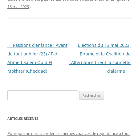
18 mai 2023
.
Navigation
←
Passions d’enfance : Avant
Elections du 13 mai 2023,
des
de tout oublier (23) / Par
Birame et la Coalition de
articles
Ahmed Salem Ould El
l’Alternance tirent la sonnette
Mokhtar (Cheddad)
d’alarme
→
R
e
c
h
ARTICLES RÉCENTS
e
r
Pourquoi ne pas accorder les mêmes chances de repentance à tout