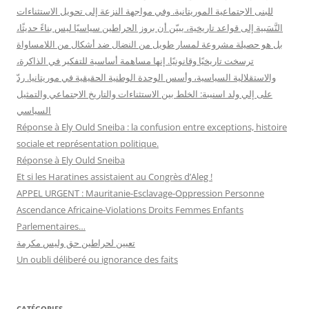
للبنى الاجتماعية الموريتانية. وفي مواجهة النزعة إلى تحويل الاستثناءات
النَّسَبية إلى قواعد تاريخية، يبيّن أن بروز الحراطين سياسيًا ليس بناءً حديثًا،
بل هو حصيلة مشروعة لمسار طويل من النضال ضد أشكال من اللامساواة
ترسخت تاريخيًا وقانونيًا. إنها مساهمة أساسية للتفكير في الذاكرة،
والاستقلالية السياسية، وأسس الوحدة الوطنية الحقيقية في موريتانيا. ردّ
على إلي ولد اسنيبة: الخلط بين الاستثناءات والتاريخ الاجتماعي والتمثيل
السياسي
Réponse à Ely Ould Sneiba : la confusion entre exceptions, histoire
sociale et représentation politique.
Réponse à Ely Ould Sneiba
Et si les Haratines assistaient au Congrès d’Aleg !
APPEL URGENT : Mauritanie-Esclavage-Oppression Personne
Ascendance Africaine-Violations Droits Femmes Enfants
Parlementaires…
تعيين لحراطين حق وليس مكرمة
Un oubli déliberé ou ignorance des faits
CATÉGORIES