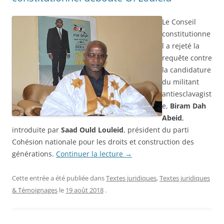
Le Conseil
constitutionne
l a rejeté la
requête contre
la candidature
du militant
antiesclavagist
e,
Biram Dah
Abeid
,
introduite par
Saad Ould Louleid
, président du parti
Cohésion nationale pour les droits et construction des
générations.
Continuer la lecture
→
Cette entrée a été publiée dans
Textes juridiques
,
Textes juridiques
& Témoignages
le
19 août 2018
.