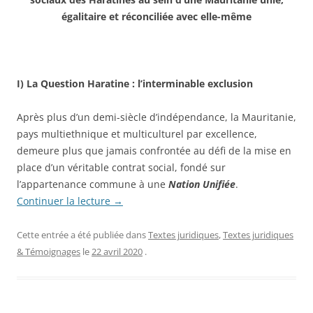
égalitaire et réconciliée avec elle-même
I)
La Question Haratine :
l’interminable exclusion
Après plus d’un demi-siècle d’indépendance, la Mauritanie,
pays multiethnique et multiculturel par excellence,
demeure plus que jamais confrontée au défi de la mise en
place d’un véritable contrat social, fondé sur
l’appartenance commune à une
Nation Unifiée
.
Continuer la lecture
→
Cette entrée a été publiée dans
Textes juridiques
,
Textes juridiques
& Témoignages
le
22 avril 2020
.