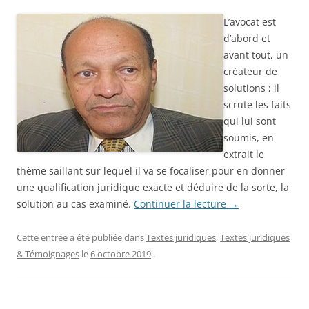
L’avocat est
d’abord et
avant tout, un
créateur de
solutions ; il
scrute les faits
qui lui sont
soumis, en
extrait le
thème saillant sur lequel il va se focaliser pour en donner
une qualification juridique exacte et déduire de la sorte, la
solution au cas examiné.
Continuer la lecture
→
Cette entrée a été publiée dans
Textes juridiques
,
Textes juridiques
& Témoignages
le
6 octobre 2019
.