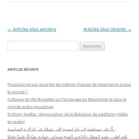
Navigation
←
Articles plus anciens
Articles plus récents
→
des
R
articles
e
c
h
ARTICLES RÉCENTS
e
r
Pourquoi ne pas accorder les mêmes chances de repentance à tout
c
le monde ?
h
Colloque de IRA Bruxelles sur l’esclavage en Mauritanie et dans le
e
monde arabo-musulman
r
El Khory Sneïba : dénonciation de la libération de salafistes (Vidéo
en arabe)
:
ردًّا على مساهمة إلي ولد اسنيبة التي تشكك في الذاكرة السياسية
للحراطين، يقدم المحلل والباحث الشيخ سيداتي حمادي تفكيكًا علميًا دقيقًا