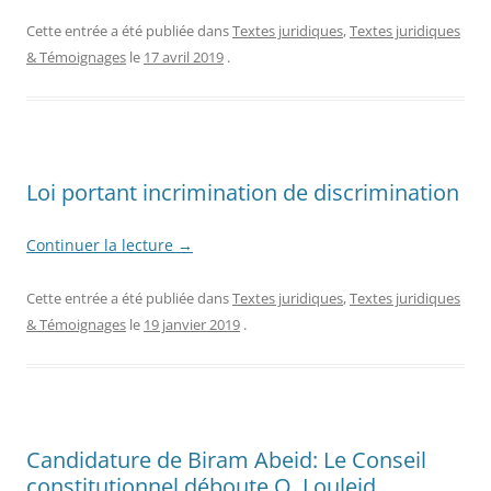
Cette entrée a été publiée dans
Textes juridiques
,
Textes juridiques
& Témoignages
le
17 avril 2019
.
Loi portant incrimination de discrimination
Continuer la lecture
→
Cette entrée a été publiée dans
Textes juridiques
,
Textes juridiques
& Témoignages
le
19 janvier 2019
.
Candidature de Biram Abeid: Le Conseil
constitutionnel déboute O. Louleid