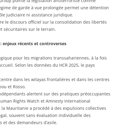
Group pointe la législation antiterroriste comme
régime de garde à vue prolongée permet une détention
le judiciaire ni assistance juridique.
re le discours officiel sur la consolidation des libertés
t sécuritaires sur le terrain.
 : enjeux récents et controverses
ique pour les migrations transsahariennes, à la fois
’accueil. Selon les données du HCR 2025, le pays
entre dans les wilayas frontalières et dans les centres
ou et Rosso.
indépendants alertent sur des pratiques préoccupantes
 Human Rights Watch et Amnesty International
la Mauritanie a procédé à des expulsions collectives
égal, souvent sans évaluation individuelle des
s et des demandeurs d’asile.