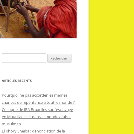
R
e
c
h
ARTICLES RÉCENTS
e
r
Pourquoi ne pas accorder les mêmes
c
chances de repentance à tout le monde ?
h
Colloque de IRA Bruxelles sur l’esclavage
e
en Mauritanie et dans le monde arabo-
r
musulman
El Khory Sneïba : dénonciation de la