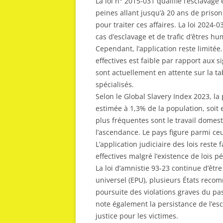
La loi n° 2015-031 qualifie l’esclavage
peines allant jusqu’à 20 ans de prison
pour traiter ces affaires. La loi 2024
cas d’esclavage et de trafic d’êtres hu
Cependant, l’application reste limité
effectives est faible par rapport aux
sont actuellement en attente sur la ta
spécialisés.
Selon le Global Slavery Index 2023, l
estimée à 1,3% de la population, soit 
plus fréquentes sont le travail domesti
l’ascendance. Le pays figure parmi ceu
L’application judiciaire des lois rest
effectives malgré l’existence de lois 
La loi d’amnistie 93-23 continue d’êtr
universel (EPU), plusieurs États reco
poursuite des violations graves du pa
note également la persistance de l’escl
justice pour les victimes.