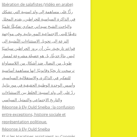
:
libération de salafistes (Vidéo en arabe)
ردًّا على مساهمة إلي ولد اسنيبة التي تشكك
في الذاكرة السياسية للحراطين، يقدم المحلل
والباحث الشيخ سيداتي حمادي تفكيكًا علميًا
دقيقًا للبنى الاجتماعية الموريتانية. وفي مواجهة
النزعة إلى تحويل الاستثناءات النَّسَبية إلى
قواعد تاريخية، يبيّن أن بروز الحراطين سياسيًا
ليس بناءً حديثًا، بل هو حصيلة مشروعة لمسار
طويل من النضال ضد أشكال من اللامساواة
ترسخت تاريخيًا وقانونيًا. إنها مساهمة أساسية
للتفكير في الذاكرة، والاستقلالية السياسية،
وأسس الوحدة الوطنية الحقيقية في موريتانيا.
ردّ على إلي ولد اسنيبة: الخلط بين الاستثناءات
والتاريخ الاجتماعي والتمثيل السياسي
Réponse à Ely Ould Sneiba : la confusion
entre exceptions, histoire sociale et
représentation politique.
Réponse à Ely Ould Sneiba
Et si les Haratines assistaient au Congrès