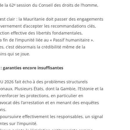
 de la 62ᵉ session du Conseil des droits de l’homme,
st clair : la Mauritanie doit passer des engagements
ouvernement d’accepter les recommandations clés,
ction effective des libertés fondamentales,
la fin de l’impunité liée au « Passif humanitaire ».
s, c’est désormais la crédibilité même de la
ins qui se joue.
 : garanties encore insuffisantes
EPU 2026 fait écho à des problèmes structurels
naux. Plusieurs États, dont la Gambie, l’Estonie et la
renforcer les protections, en particulier en
avocat dès l’arrestation et en menant des enquêtes
ons.
e poursuivre effectivement les responsables, un signal
ntes sur l’impunité.