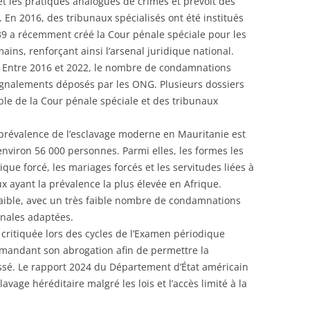
 et les pratiques analogues de crimes et prévoit des
. En 2016, des tribunaux spécialisés ont été institués
-039 a récemment créé la Cour pénale spéciale pour les
mains, renforçant ainsi l’arsenal juridique national.
e. Entre 2016 et 2022, le nombre de condamnations
 signalements déposés par les ONG. Plusieurs dossiers
ble de la Cour pénale spéciale et des tribunaux
a prévalence de l’esclavage moderne en Mauritanie est
environ 56 000 personnes. Parmi elles, les formes les
que forcé, les mariages forcés et les servitudes liées à
x ayant la prévalence la plus élevée en Afrique.
e faible, avec un très faible nombre de condamnations
pénales adaptées.
e critiquée lors des cycles de l’Examen périodique
mmandant son abrogation afin de permettre la
ssé. Le rapport 2024 du Département d’État américain
avage héréditaire malgré les lois et l’accès limité à la