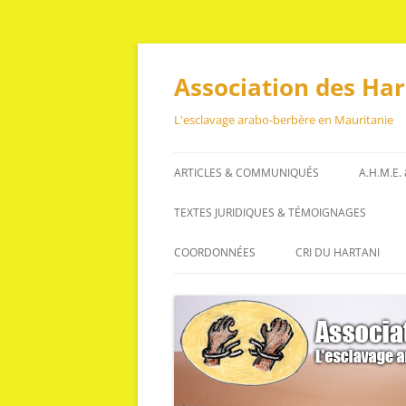
Aller
au
contenu
Association des Ha
L'esclavage arabo-berbère en Mauritanie
ARTICLES & COMMUNIQUÉS
A.H.M.E.
ARTICLES
TEXTES JURIDIQUES & TÉMOIGNAGES
COMMUNIQUÉS
TEXTES JURIDIQUES
COORDONNÉES
CRI DU HARTANI
TÉMOIGNAGES