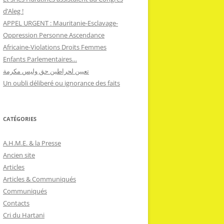
d’Aleg !
APPEL URGENT : Mauritanie-Esclavage-
Oppression Personne Ascendance
Africaine-Violations Droits Femmes
Enfants Parlementaires…
تعيين لحراطين حق وليس مكرمة
Un oubli déliberé ou ignorance des faits
CATÉGORIES
A.H.M.E. & la Presse
Ancien site
Articles
Articles & Communiqués
Communiqués
Contacts
Cri du Hartani