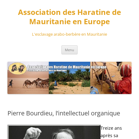
Aller
au
Association des Haratine de
contenu
Mauritanie en Europe
L'esclavage arabo-berbère en Mauritanie
Menu
Pierre Bourdieu, l’intellectuel organique
Treize ans
après sa