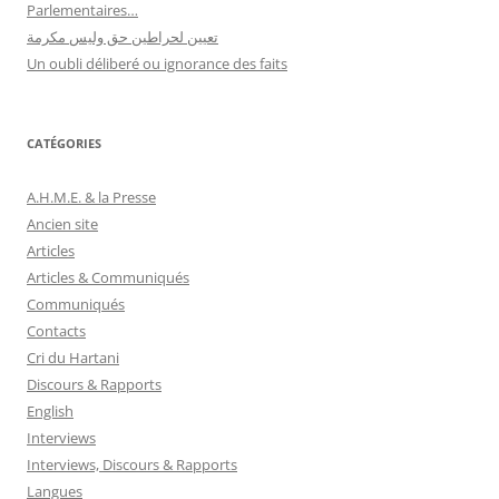
Parlementaires…
تعيين لحراطين حق وليس مكرمة
Un oubli déliberé ou ignorance des faits
CATÉGORIES
A.H.M.E. & la Presse
Ancien site
Articles
Articles & Communiqués
Communiqués
Contacts
Cri du Hartani
Discours & Rapports
English
Interviews
Interviews, Discours & Rapports
Langues