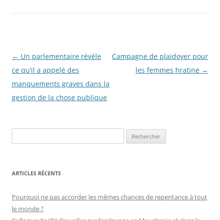
Navigation
←
Un parlementaire révèle
Campagne de plaidoyer pour
des
ce qu’il a appelé des
les femmes hratine
→
articles
manquements graves dans la
gestion de la chose publique
R
e
c
h
ARTICLES RÉCENTS
e
r
Pourquoi ne pas accorder les mêmes chances de repentance à tout
c
le monde ?
h