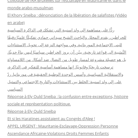
Colloque de IRA Bruxelles sur l’esclavage en Mauritanie et dans le
e
monde arabo-musulman
r
El Khory Sneïba : dénonciation de la libération de salafistes (Vidéo
en arabe)
:
ردًّا على مساهمة إلي ولد اسنيبة التي تشكك في الذاكرة السياسية
للحراطين، يقدم المحلل والباحث الشيخ سيداتي حمادي تفكيكًا علميًا دقيقًا
للبنى الاجتماعية الموريتانية. وفي مواجهة النزعة إلى تحويل الاستثناءات
النَّسَبية إلى قواعد تاريخية، يبيّن أن بروز الحراطين سياسيًا ليس بناءً حديثًا،
بل هو حصيلة مشروعة لمسار طويل من النضال ضد أشكال من اللامساواة
ترسخت تاريخيًا وقانونيًا. إنها مساهمة أساسية للتفكير في الذاكرة،
والاستقلالية السياسية، وأسس الوحدة الوطنية الحقيقية في موريتانيا. ردّ
على إلي ولد اسنيبة: الخلط بين الاستثناءات والتاريخ الاجتماعي والتمثيل
السياسي
Réponse à Ely Ould Sneiba : la confusion entre exceptions, histoire
sociale et représentation politique.
Réponse à Ely Ould Sneiba
Et si les Haratines assistaient au Congrès d’Aleg !
APPEL URGENT : Mauritanie-Esclavage-Oppression Personne
Ascendance Africaine-Violations Droits Femmes Enfants