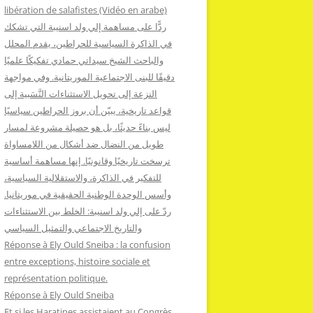
:
libération de salafistes (Vidéo en arabe)
ردًّا على مساهمة إلي ولد اسنيبة التي تشكك
في الذاكرة السياسية للحراطين، يقدم المحلل
والباحث الشيخ سيداتي حمادي تفكيكًا علميًا
دقيقًا للبنى الاجتماعية الموريتانية. وفي مواجهة
النزعة إلى تحويل الاستثناءات النَّسَبية إلى
قواعد تاريخية، يبيّن أن بروز الحراطين سياسيًا
ليس بناءً حديثًا، بل هو حصيلة مشروعة لمسار
طويل من النضال ضد أشكال من اللامساواة
ترسخت تاريخيًا وقانونيًا. إنها مساهمة أساسية
للتفكير في الذاكرة، والاستقلالية السياسية،
وأسس الوحدة الوطنية الحقيقية في موريتانيا.
ردّ على إلي ولد اسنيبة: الخلط بين الاستثناءات
والتاريخ الاجتماعي والتمثيل السياسي
Réponse à Ely Ould Sneiba : la confusion
entre exceptions, histoire sociale et
représentation politique.
Réponse à Ely Ould Sneiba
Et si les Haratines assistaient au Congrès