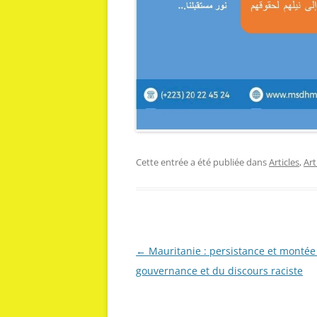
Cette entrée a été publiée dans
Articles
,
Ar
Navigation
←
Mauritanie : persistance et montée
des
gouvernance et du discours raciste
articles