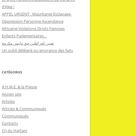
d’Aleg !
APPEL URGENT : Mauritanie-Esclavage-
Oppression Personne Ascendance
Africaine-Violations Droits Femmes
Enfants Parlementaires…
تعيين لحراطين حق وليس مكرمة
Un oubli déliberé ou ignorance des faits
CATÉGORIES
A.H.M.E. & la Presse
Ancien site
Articles
Articles & Communiqués
Communiqués
Contacts
Cri du Hartani