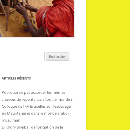
R
e
c
h
ARTICLES RÉCENTS
e
r
Pourquoi ne pas accorder les mêmes
c
chances de repentance à tout le monde ?
h
Colloque de IRA Bruxelles sur l’esclavage
e
en Mauritanie et dans le monde arabo-
r
musulman
El Khory Sneïba : dénonciation de la