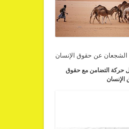
صورة رقم 18 : محمد يح ي ولد سيره من قبل حركة التضامن مع حقوق
 الإنسان