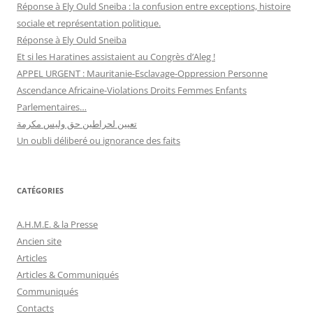
Réponse à Ely Ould Sneiba : la confusion entre exceptions, histoire
sociale et représentation politique.
Réponse à Ely Ould Sneiba
Et si les Haratines assistaient au Congrès d’Aleg !
APPEL URGENT : Mauritanie-Esclavage-Oppression Personne
Ascendance Africaine-Violations Droits Femmes Enfants
Parlementaires…
تعيين لحراطين حق وليس مكرمة
Un oubli déliberé ou ignorance des faits
CATÉGORIES
A.H.M.E. & la Presse
Ancien site
Articles
Articles & Communiqués
Communiqués
Contacts