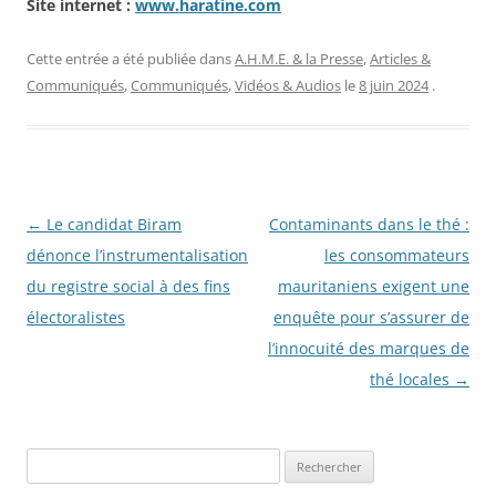
Site internet :
www.haratine.com
Cette entrée a été publiée dans
A.H.M.E. & la Presse
,
Articles &
Communiqués
,
Communiqués
,
Vidéos & Audios
le
8 juin 2024
.
Navigation
←
Le candidat Biram
Contaminants dans le thé :
des
dénonce l’instrumentalisation
les consommateurs
articles
du registre social à des fins
mauritaniens exigent une
électoralistes
enquête pour s’assurer de
l’innocuité des marques de
thé locales
→
R
e