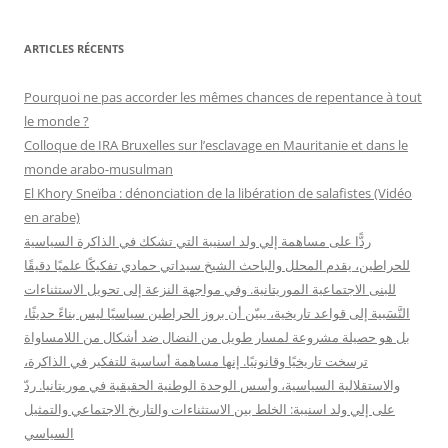
c
h
ARTICLES RÉCENTS
e
r
Pourquoi ne pas accorder les mêmes chances de repentance à tout
c
le monde ?
h
Colloque de IRA Bruxelles sur l’esclavage en Mauritanie et dans le
e
monde arabo-musulman
r
El Khory Sneïba : dénonciation de la libération de salafistes (Vidéo
en arabe)
:
ردًّا على مساهمة إلي ولد اسنيبة التي تشكك في الذاكرة السياسية
للحراطين، يقدم المحلل والباحث الشيخ سيداتي حمادي تفكيكًا علميًا دقيقًا
للبنى الاجتماعية الموريتانية. وفي مواجهة النزعة إلى تحويل الاستثناءات
النَّسَبية إلى قواعد تاريخية، يبيّن أن بروز الحراطين سياسيًا ليس بناءً حديثًا،
بل هو حصيلة مشروعة لمسار طويل من النضال ضد أشكال من اللامساواة
ترسخت تاريخيًا وقانونيًا. إنها مساهمة أساسية للتفكير في الذاكرة،
والاستقلالية السياسية، وأسس الوحدة الوطنية الحقيقية في موريتانيا. ردّ
على إلي ولد اسنيبة: الخلط بين الاستثناءات والتاريخ الاجتماعي والتمثيل
السياسي