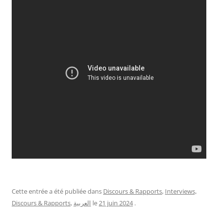
Cette entrée a été publiée dans
Discours & Rapports
,
Interviews,
Discours & Rapports
,
العربية
le
21 juin 2024
.