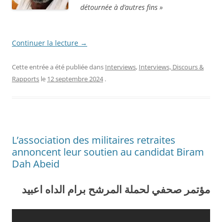
détournée à d’autres fins »
Continuer la lecture
→
Cette entrée a été publiée dans
Interviews
,
Interviews, Discours &
Rapports
le
12 septembre 2024
.
L’association des militaires retraites
annoncent leur soutien au candidat Biram
Dah Abeid
مؤتمر صحفي لحملة المرشح برام الداه اعبيد