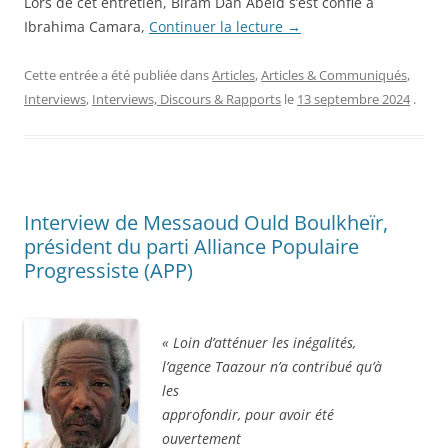
Lors de cet entretien, Biram Dah Abeid s’est confié à
Ibrahima Camara,
Continuer la lecture
→
Cette entrée a été publiée dans
Articles
,
Articles & Communiqués
,
Interviews
,
Interviews, Discours & Rapports
le
13 septembre 2024
.
Interview de Messaoud Ould Boulkheïr,
président du parti Alliance Populaire
Progressiste (APP)
« Loin d’atténuer les inégalités,
l’agence Taazour n’a contribué qu’à
les
approfondir, pour avoir été
ouvertement