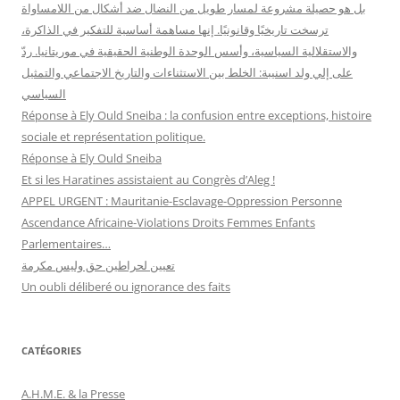
بل هو حصيلة مشروعة لمسار طويل من النضال ضد أشكال من اللامساواة
ترسخت تاريخيًا وقانونيًا. إنها مساهمة أساسية للتفكير في الذاكرة،
والاستقلالية السياسية، وأسس الوحدة الوطنية الحقيقية في موريتانيا. ردّ
على إلي ولد اسنيبة: الخلط بين الاستثناءات والتاريخ الاجتماعي والتمثيل
السياسي
Réponse à Ely Ould Sneiba : la confusion entre exceptions, histoire
sociale et représentation politique.
Réponse à Ely Ould Sneiba
Et si les Haratines assistaient au Congrès d’Aleg !
APPEL URGENT : Mauritanie-Esclavage-Oppression Personne
Ascendance Africaine-Violations Droits Femmes Enfants
Parlementaires…
تعيين لحراطين حق وليس مكرمة
Un oubli déliberé ou ignorance des faits
CATÉGORIES
A.H.M.E. & la Presse