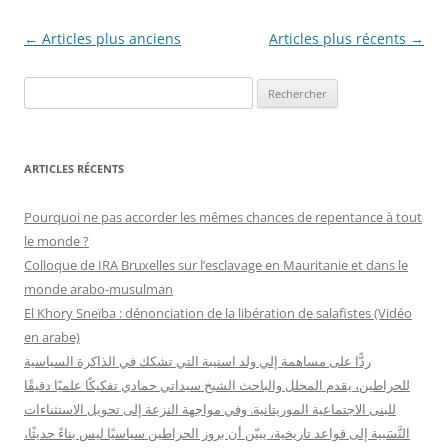
Navigation
←
Articles plus anciens
Articles plus récents
→
des
R
articles
e
c
h
ARTICLES RÉCENTS
e
r
Pourquoi ne pas accorder les mêmes chances de repentance à tout
c
le monde ?
h
Colloque de IRA Bruxelles sur l’esclavage en Mauritanie et dans le
e
monde arabo-musulman
r
El Khory Sneïba : dénonciation de la libération de salafistes (Vidéo
en arabe)
:
ردًّا على مساهمة إلي ولد اسنيبة التي تشكك في الذاكرة السياسية
للحراطين، يقدم المحلل والباحث الشيخ سيداتي حمادي تفكيكًا علميًا دقيقًا
للبنى الاجتماعية الموريتانية. وفي مواجهة النزعة إلى تحويل الاستثناءات
النَّسَبية إلى قواعد تاريخية، يبيّن أن بروز الحراطين سياسيًا ليس بناءً حديثًا،