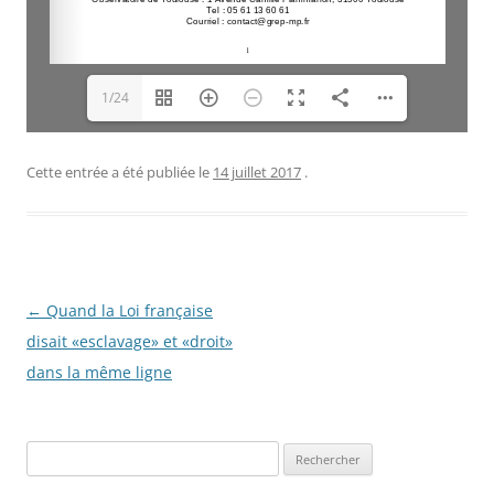
1/24
Cette entrée a été publiée le
14 juillet 2017
.
Navigation
←
Quand la Loi française
des
disait «esclavage» et «droit»
articles
dans la même ligne
R
e