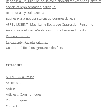
Réponse à Ely Ould Sneiba : la confusion entre exceptions, histoire
sociale et représentation politique.
Réponse à Ely Ould Sneiba
Et si les Haratines assistaient au Congrès d’Aleg !
APPEL URGENT : Mauritanie-Esclavage-Oppression Personne
Ascendance Africaine-Violations Droits Femmes Enfants
Parlementaires…
تعيين لحراطين حق وليس مكرمة
Un oubli déliberé ou ignorance des faits
CATÉGORIES
A.H.M.E. & la Presse
Ancien site
Articles
Articles & Communiqués
Communiqués
Contacts