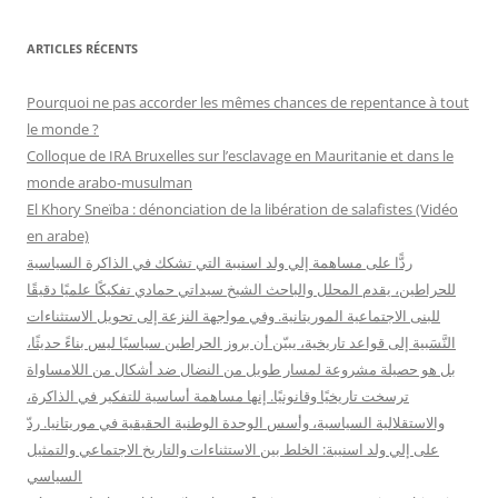
c
h
ARTICLES RÉCENTS
e
r
Pourquoi ne pas accorder les mêmes chances de repentance à tout
c
le monde ?
h
Colloque de IRA Bruxelles sur l’esclavage en Mauritanie et dans le
e
monde arabo-musulman
r
El Khory Sneïba : dénonciation de la libération de salafistes (Vidéo
en arabe)
:
ردًّا على مساهمة إلي ولد اسنيبة التي تشكك في الذاكرة السياسية
للحراطين، يقدم المحلل والباحث الشيخ سيداتي حمادي تفكيكًا علميًا دقيقًا
للبنى الاجتماعية الموريتانية. وفي مواجهة النزعة إلى تحويل الاستثناءات
النَّسَبية إلى قواعد تاريخية، يبيّن أن بروز الحراطين سياسيًا ليس بناءً حديثًا،
بل هو حصيلة مشروعة لمسار طويل من النضال ضد أشكال من اللامساواة
ترسخت تاريخيًا وقانونيًا. إنها مساهمة أساسية للتفكير في الذاكرة،
والاستقلالية السياسية، وأسس الوحدة الوطنية الحقيقية في موريتانيا. ردّ
على إلي ولد اسنيبة: الخلط بين الاستثناءات والتاريخ الاجتماعي والتمثيل
السياسي