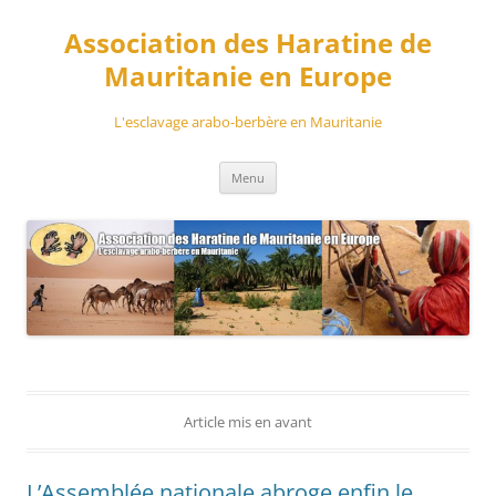
Aller
au
Association des Haratine de
contenu
Mauritanie en Europe
L'esclavage arabo-berbère en Mauritanie
Menu
Article mis en avant
L’Assemblée nationale abroge enfin le