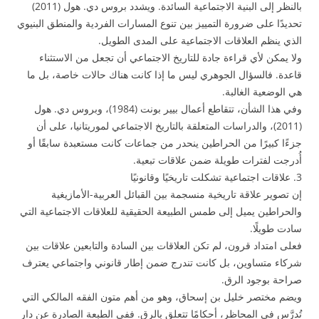
بالنظر إلى البنية الاجتماعية السائدة. ويشدد بروس دي. هول (2011)
تحديدًا على ضرورة التمييز بين تنوع المسارات الفردية والمنطق البنيوي
الذي ينظم العلاقات الاجتماعية على المدى الطويل.
ولا يمكن لأي قراءة جادة للتاريخ الاجتماعي أن تجعل من الاستثناء
قاعدة. فالسؤال الجوهري ليس ما إذا كانت هناك حالات خاصة، بل ما
هي الوضعية الغالبة.
وفي هذا الشأن، تتقاطع أعمال بيير بونت (1984)، وبروس دي. هول
(2011)، والدراسات المتعلقة بالتاريخ الاجتماعي لموريتانيا، على أن
جزءًا كبيرًا من الحراطين ينحدر من جماعات كانت مستعبدة سابقًا أو
أُدرجت لفترات طويلة ضمن علاقات تبعية.
3. علاقات اجتماعية تشكلت تاريخيًا وقانونيًا
إن تصوير علاقة تاريخية منسجمة بين القبائل العربية-الأمازيغية
والحراطين يميل إلى طمس الطبيعة الحقيقية للعلاقات الاجتماعية التي
سادت طويلًا.
فعلى امتداد قرون، لم تكن العلاقات بين السادة والتابعين علاقات بين
شركاء متساوين، بل كانت تندرج ضمن إطار قانوني واجتماعي يعترف
صراحة بوجود الرق.
ويضم مختصر خليل بن إسحاق، وهو من أهم متون الفقه المالكي التي
تُدرَّس في المحاظر، أحكامًا تتعلق بالرق. ففي الطبعة الصادرة عن دار