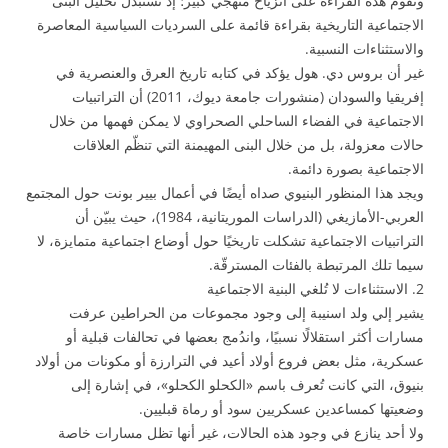
وتقوم هذه القراءة على انزياح منهجي كبير؛ إذ تستبدل تحليل البنى
الاجتماعية التاريخية بقراءة قائمة على السرديات السياسية المعاصرة
والاستثناءات النسبية.
غير أن بروس دي. هول يؤكد في كتابه تاريخ العرق والعنصرية في
إفريقيا والسودان (منشورات جامعة ديوك، 2011) أن التراتبيات
الاجتماعية في الفضاء الساحلي الصحراوي لا يمكن فهمها من خلال
حالات معزولة، بل من خلال البنى المهيمنة التي تنظّم العلاقات
الاجتماعية بصورة دائمة.
ويجد هذا المنظور البنيوي صداه أيضًا في أعمال بيير بونت حول المجتمع
العربي-الأمازيغي (الدراسات الموريتانية، 1984)، حيث يبيّن أن
التراتبيات الاجتماعية تشكلت تاريخيًا حول أوضاع اجتماعية متمايزة، لا
سيما تلك المرتبطة بالفئات المسترقّة.
2. الاستثناءات لا تُلغي البنية الاجتماعية
يشير إلي ولد اسنيبة إلى وجود مجموعات من الحراطين عرفت
مسارات أكثر استقلالًا نسبيًا، واندُمج بعضها في تحالفات قبلية أو
عسكرية، مثل بعض فروع أولاد أعيد في الترارزة أو مكونات من أولاد
بنيوق، التي كانت تُعرف باسم «الكحلو الكحلو»، في إشارة إلى
وضعيتها كمساعدين عسكريين سود أو رماة قبليين.
ولا أحد ينازع في وجود هذه الحالات، غير أنها تظل مسارات خاصة