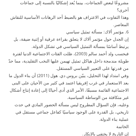
مشروعًا لبعض الجماعات، بينما يُعد إشكاليًا بالنسبة إلى جماعات
أخرى؟
وهذا التفاوت في الاعتراف هو بالضبط أحد الرهانات الأساسية للنقاش
المعاصر.
6. مؤتمر ألاك: مسألة تمثيل سياسي
إن الجدل حول مؤتمر ألاك لا يتعلق بقراءة عرقية أو إثنية ضيقة، بل
يرتبط أساسًا بمسألة التمثيل السياسي في تشكل الدولة.
فبحسب ولد أحمد سالم (2003)، ظلت الفئات الاجتماعية الدنيا لفترة
طويلة مندمجة داخل هياكل تمثيل تهيمن عليها النخب التقليدية، مما حدّ
من قدرتها على التعبير السياسي المستقل.
وفي امتداد لهذا التحليل، يبيّن بروس دي. هول (2011) أن بناء الدول ما
بعد الاستعمار في غرب إفريقيا اعتمد في كثير من الأحيان على البنى
الاجتماعية القائمة مسبقًا، الأمر الذي أدى أحيانًا إلى إعادة إنتاج أشكال
غير متكافئة من الوساطة السياسية.
وعليه، فإن السؤال المطروح ليس مسألة الحضور المادي في حدث
تاريخي، بل القدرة على الوجود سياسيًا كفاعل جماعي مستقل في
عملية بناء الدولة.
الخاتمة
إن التاريخ لا يختفي بالإنكار.