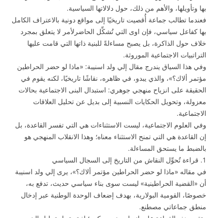
بها وتأويلها، والأهم من ذلك، حول دلالاتها السياسية.
فعندما تطالب جماعة أُقصيت تاريخيًا إلى مواقع دونية بالاعتراف الكامل
بها كفاعل سياسي، فإن ا
وى التي تُشكِّل الحاضر
لأمر لا يتعلق بمجرد
خلاف حول الذاكرة، بل يصبح مساءلةً للبنية ذاتها التي قامت عليها
التراتبيات الاجتماعية الموروثة.
وفي هذا السياق يندرج مقال إلي ولد اسنيبة: «ماذا لو حضر الحراطين
مؤتمر ألاك؟»، والذي يبدو، في ظاهره، نقاشًا تاريخيًا، لكنه يقوم في
الحقيقة على انزياح منهجي جوهري: استبدال البنى الاجتماعية بحالات
معزولة، وتحويل الحكايات النسبية إلى بديل عن تحليل العلاقات
الاجتماعية.
وفي العلوم الاجتماعية، ليست الاستثناءات هي التي تفسر القاعدة، بل
إن القاعدة هي التي تمنح الاستثناء معناه؛ وهذا الانقلاب المنهجي هو
بالضبط ما يستحق المساءلة.
1. قراءة تُحوِّل النقاش من التاريخ إلى السجال السياسي
في مقاله «ماذا لو حضر الحراطين مؤتمر ألاك؟»، يرى إلي ولد اسنيبة
أن «القضية الحراطينية» ليست سوى بناء سياسي حديث، تدفع به،
خصوصًا، القومية البولارية، بهدف إضعاف الوحدة الوطنية عبر إدخال
منطق جماعاتي مصطنع.