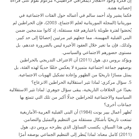
إن فكرة وجود «انفجار ديمغرافي حراطيني» مزعوم تقوم على قراءة
إحصائية هشة.
فكما يشير ولد أحمد سالم في أعماله حول الفئات الاجتماعية في
موريتانيا (المجلة الموريتانية لعلم الاجتماع، 2003)، فإن الحراطين لم
يُحصَوا لفترة طويلة باعتبارهم فئة مستقلة، إذ كانوا مندمجين ضمن
البنى القبلية المهيمنة، مما جعلهم غير مرئيين إحصائيًا إلى حد كبير.
ولذلك، فإن ما تغير خلال العقود الأخيرة ليس بالضرورة عددهم، بل
مستوى حضورهم الاجتماعي والسياسي.
ويؤكد بروس دي. هول (2011) أن الاعتراف التدريجي بالحراطين
بوصفهم جماعة اجتماعية متميزة لا يعكس خلقًا حديثًا لهذه الفئة، بل
يمثل مسارًا تاريخيًا من الظهور وإعادة تشكيل الهويات الاجتماعية.
5. سؤال مركزي: لماذا تثير استقلالية الحراطين الانزعاج؟
بعيدًا عن الخلافات التاريخية، يبقى سؤال جوهري: لماذا تثير الاستقلالية
السياسية والاجتماعية للحراطين جدلًا أكبر من تلك التي تتمتع بها
جماعات أخرى؟
تُظهر أعمال بيير بونت (1984) أن البنى القبلية العربية-الأمازيغية
تمتعت تاريخيًا بأشكال مستقلة من التنظيم والتمثيل والتضامن.
وفي هذا السياق، يكتسب التساؤل الذي يطرحه بروس دي. هول
(2011) كامل معناه: لماذا يُنظر إلى التنظيم الجماعي بوصفه أمرًا