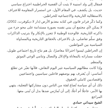
فمقال إلي ولد اسنيبة لا يثبت أن القضية الحراطينية اختراع سياسي
حديث، بل يكشف، في المقام الأول، عن استمرار المقاومة للاعتراف
بالاستقلالية التاريخية والاجتماعية للحراطين.
وكما ذكّر فرانز فانون في كتابه معذبو الأرض (دار لا ديكوفرت، 2002)،
لا يمكن لأي مجتمع أن يبني نفسه بصورة مستدامة على محو جزء من
ذاكرته التاريخية. فالوحدة الوطنية لا تتعزز بالإنكار ولا بترتيب الذاكرات
وفق سلّم تفاضلي، بل بالاعتراف بالحقائق التاريخية وبالمساواة
السياسية بين المواطنين.
إن الحراطين ليسوا اختراعًا معاصرًا، بل هم نتاج تاريخ اجتماعي طويل،
حفلت مساراته بالمعاناة والإذلال والنضال وتنامي الوعي الموثق
والمنظم.
وإذا كانت مطالبهم السياسية تثير اليوم النقاش، فلأنها تعبّر عن تطلع
أساسي: أن يُعترف بهم بوصفهم فاعلين سياسيين واجتماعيين
واقتصاديين كاملي الحقوق.
ذلك أن أي سياسة تُصاغ لفئة من الناس دون مشاركتها الفعلية، ينتهي
بها الأمر، عاجلًا أم آجلًا، إلى أن تُمارَس ضدها بدل أن تُبنى معها.
المراجع
ا
لشيخ سيداتي حمادي