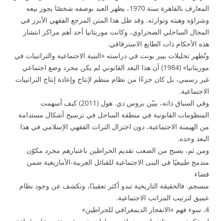
المعارف بالقاهرة سنة 1970، يظهر العبد بوصفه شخصًا يجوز بيعه
وشراؤه وهبته وتوارثه. وقد ظل هذا المتن المرجع الفقهي الأبرز في
المجال الساحلي الصحراوي، وكانت موريتانيا أحد أهم مراكز انتشار
هذه الأحكام ذات الطابع الاسترقاقي.
وتُظهر تحليلات بيير بونت في دراسته «البنية الاجتماعية والتراتبيات في
موريتانيا» (1984) أن هذا البعد القانوني لم يكن مجرد وضع اجتماعي
غير رسمي، بل كان جزءًا من نظام منظم لإنتاج وإعادة إنتاج التراتبيات
الاجتماعية.
وفي السياق ذاته، يبيّن بروس دي. هول (2011) كيف أسهمت
المنظومات القانونية في منطقة الساحل في ترسيخ أشكال مستدامة
من الهيمنة الاجتماعية، دون اختزال التراث الفقهي الإسلامي في هذا
البعد وحده.
ومن ثم، يصبح من الصعب تقديم الحراطين باعتبارهم مجرد مكوّن
مندمج طبيعيًا في البنى الاجتماعية للقبائل العربية-الأمازيغية ضمن
فضاء
منسجم. فالحقيقة التاريخية تبدو أكثر تعقيدًا، وتكشف عن وجود نظام
عميق لترتيب المراتب الاجتماعية.
4. سوء فهم «الانفجار الديمغرافي للحراطين»