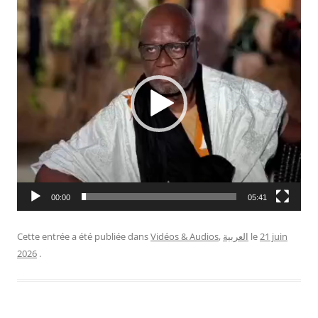
Lecteur
vidéo
00:00
05:41
Cette entrée a été publiée dans
Vidéos & Audios
,
العربية
le
21 juin
2026
.