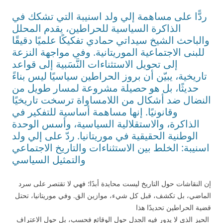
ردًّا على مساهمة إلي ولد اسنيبة التي تشكك في
الذاكرة السياسية للحراطين، يقدم المحلل
والباحث الشيخ سيداتي حمادي تفكيكًا علميًا دقيقًا
للبنى الاجتماعية الموريتانية. وفي مواجهة النزعة
إلى تحويل الاستثناءات النَّسَبية إلى قواعد
تاريخية، يبيّن أن بروز الحراطين سياسيًا ليس بناءً
حديثًا، بل هو حصيلة مشروعة لمسار طويل من
النضال ضد أشكال من اللامساواة ترسخت تاريخيًا
وقانونيًا. إنها مساهمة أساسية للتفكير في
الذاكرة، والاستقلالية السياسية، وأسس الوحدة
الوطنية الحقيقية في موريتانيا. ردّ على إلي ولد
اسنيبة: الخلط بين الاستثناءات والتاريخ الاجتماعي
والتمثيل السياسي
إن النقاشات حول التاريخ ليست محايدة أبدًا؛ فهي لا تقتصر على سرد
الماضي، بل تكشف، قبل كل شيء، موازين الق. وفي موريتانيا، تحتل
قضية الحراطين تحديدًا هذا
الحيز الذي لا يدور فيه الجدل حول الوقائع فحسب، بل حول الاعتراف