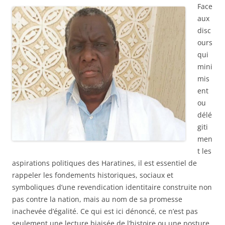
Face
aux
disc
ours
qui
mini
mis
ent
ou
délé
giti
men
t les
aspirations politiques des Haratines, il est essentiel de
rappeler les fondements historiques, sociaux et
symboliques d’une revendication identitaire construite non
pas contre la nation, mais au nom de sa promesse
inachevée d’égalité. Ce qui est ici dénoncé, ce n’est pas
seulement une lecture biaisée de l’histoire ou une posture