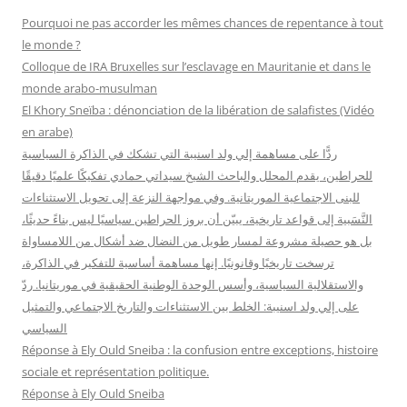
r
Pourquoi ne pas accorder les mêmes chances de repentance à tout
c
le monde ?
h
Colloque de IRA Bruxelles sur l’esclavage en Mauritanie et dans le
e
monde arabo-musulman
r
El Khory Sneïba : dénonciation de la libération de salafistes (Vidéo
en arabe)
:
ردًّا على مساهمة إلي ولد اسنيبة التي تشكك في الذاكرة السياسية
للحراطين، يقدم المحلل والباحث الشيخ سيداتي حمادي تفكيكًا علميًا دقيقًا
للبنى الاجتماعية الموريتانية. وفي مواجهة النزعة إلى تحويل الاستثناءات
النَّسَبية إلى قواعد تاريخية، يبيّن أن بروز الحراطين سياسيًا ليس بناءً حديثًا،
بل هو حصيلة مشروعة لمسار طويل من النضال ضد أشكال من اللامساواة
ترسخت تاريخيًا وقانونيًا. إنها مساهمة أساسية للتفكير في الذاكرة،
والاستقلالية السياسية، وأسس الوحدة الوطنية الحقيقية في موريتانيا. ردّ
على إلي ولد اسنيبة: الخلط بين الاستثناءات والتاريخ الاجتماعي والتمثيل
السياسي
Réponse à Ely Ould Sneiba : la confusion entre exceptions, histoire
sociale et représentation politique.
Réponse à Ely Ould Sneiba