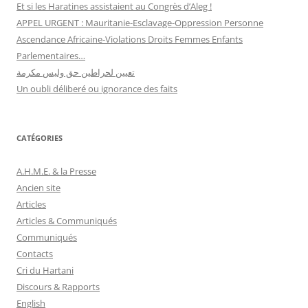
Et si les Haratines assistaient au Congrès d’Aleg !
APPEL URGENT : Mauritanie-Esclavage-Oppression Personne
Ascendance Africaine-Violations Droits Femmes Enfants
Parlementaires…
تعيين لحراطين حق وليس مكرمة
Un oubli déliberé ou ignorance des faits
CATÉGORIES
A.H.M.E. & la Presse
Ancien site
Articles
Articles & Communiqués
Communiqués
Contacts
Cri du Hartani
Discours & Rapports
English