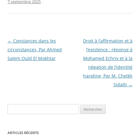
7 septembre 2025
.
Navigation
←
Constances dans les
Droit à l’affirmation et à
des
circonstances, Par Ahmed
l’existence : réponse à
articles
Salem Ould El Mokhtar
Mohamed Echriv et à la
négation de l’identité
haratine, Par M. Cheikh
Sidatti
→
R
e
c
h
ARTICLES RÉCENTS
e