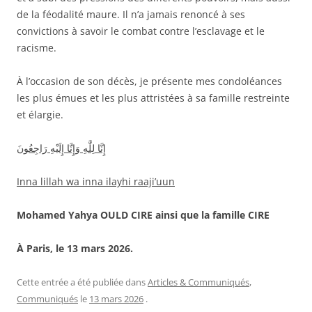
de la féodalité maure. Il n’a jamais renoncé à ses
convictions à savoir le combat contre l’esclavage et le
racisme.
À l’occasion de son décès, je présente mes condoléances
les plus émues et les plus attristées à sa famille restreinte
et élargie.
إِنَّا
لِلَّٰهِ
وَإِنَّا
إِلَيْهِ
رَاجِعُونَ
Inna lillah wa inna ilayhi raaji’uun
Mohamed Yahya OULD CIRE ainsi que la famille CIRE
À Paris, le 13 mars 2026.
Cette entrée a été publiée dans
Articles & Communiqués
,
Communiqués
le
13 mars 2026
.