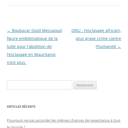
Navigation
←
Boubacar Ould Messaoud,
ONU : l’esclavage africain,
des
figure emblématique de la
plus grave crime contre
articles
lutte pour l’abolition de
l’humanité
→
l’esclavage en Mauritanie,
n’est plus.
R
e
c
h
ARTICLES RÉCENTS
e
r
Pourquoi ne pas accorder les mêmes chances de repentance à tout
c
le monde ?