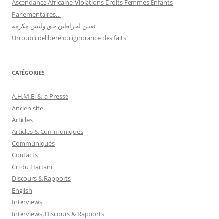
Ascendance Africaine-Violations Droits Femmes Enfants
Parlementaires…
تعيين لحراطين حق وليس مكرمة
Un oubli déliberé ou ignorance des faits
CATÉGORIES
A.H.M.E. & la Presse
Ancien site
Articles
Articles & Communiqués
Communiqués
Contacts
Cri du Hartani
Discours & Rapports
English
Interviews
Interviews, Discours & Rapports