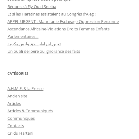
Réponse à Ely Ould Sneiba
Et si les Haratines assistaient au Congrès d’Aleg !
APPEL URGENT : Mauritanie-Esclavage-Oppression Personne
Ascendance Africaine-Violations Droits Femmes Enfants
Parlementaires…
تعيين لحراطين حق وليس مكرمة
Un oubli déliberé ou ignorance des faits
CATÉGORIES
A.H.M.E. & la Presse
Ancien site
Articles
Articles & Communiqués
Communiqués
Contacts
Cri du Hartani