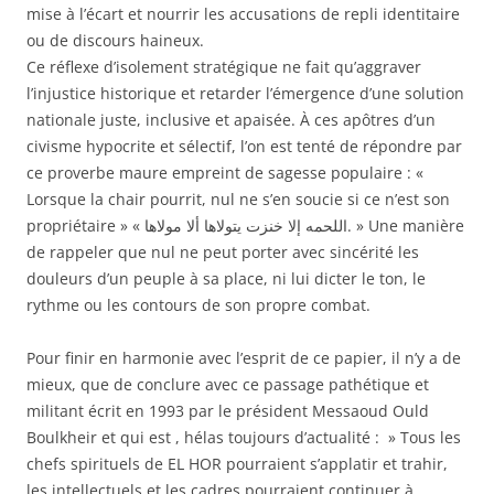
mise à l’écart et nourrir les accusations de repli identitaire
ou de discours haineux.
Ce réflexe d’isolement stratégique ne fait qu’aggraver
l’injustice historique et retarder l’émergence d’une solution
nationale juste, inclusive et apaisée. À ces apôtres d’un
civisme hypocrite et sélectif, l’on est tenté de répondre par
ce proverbe maure empreint de sagesse populaire : «
Lorsque la chair pourrit, nul ne s’en soucie si ce n’est son
propriétaire » « اللحمه إلا خنزت يتولاها ألا مولاها. » Une manière
de rappeler que nul ne peut porter avec sincérité les
douleurs d’un peuple à sa place, ni lui dicter le ton, le
rythme ou les contours de son propre combat.
Pour finir en harmonie avec l’esprit de ce papier, il n’y a de
mieux, que de conclure avec ce passage pathétique et
militant écrit en 1993 par le président Messaoud Ould
Boulkheir et qui est , hélas toujours d’actualité : » Tous les
chefs spirituels de EL HOR pourraient s’applatir et trahir,
les intellectuels et les cadres pourraient continuer à