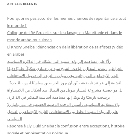
h
ARTICLES RÉCENTS
e
r
Pourquoi ne pas accorder les mêmes chances de repentance à tout
c
le monde ?
h
Colloque de IRA Bruxelles sur l’esclavage en Mauritanie et dans le
e
monde arabo-musulman
r
El Khory Sneïba : dénonciation de la libération de salafistes (Vidéo
en arabe)
:
ردًّا على مساهمة إلي ولد اسنيبة التي تشكك في الذاكرة السياسية
للحراطين، يقدم المحلل والباحث الشيخ سيداتي حمادي تفكيكًا علميًا دقيقًا
للبنى الاجتماعية الموريتانية. وفي مواجهة النزعة إلى تحويل الاستثناءات
النَّسَبية إلى قواعد تاريخية، يبيّن أن بروز الحراطين سياسيًا ليس بناءً حديثًا،
بل هو حصيلة مشروعة لمسار طويل من النضال ضد أشكال من اللامساواة
ترسخت تاريخيًا وقانونيًا. إنها مساهمة أساسية للتفكير في الذاكرة،
والاستقلالية السياسية، وأسس الوحدة الوطنية الحقيقية في موريتانيا. ردّ
على إلي ولد اسنيبة: الخلط بين الاستثناءات والتاريخ الاجتماعي والتمثيل
السياسي
Réponse à Ely Ould Sneiba : la confusion entre exceptions, histoire
sociale et représentation politique.