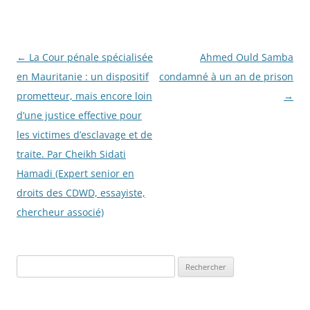
Navigation
←
La Cour pénale spécialisée
Ahmed Ould Samba
des
en Mauritanie : un dispositif
condamné à un an de prison
articles
prometteur, mais encore loin
→
d’une justice effective pour
les victimes d’esclavage et de
traite. Par Cheikh Sidati
Hamadi (Expert senior en
droits des CDWD, essayiste,
chercheur associé)
R
e
c