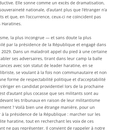
oductive. Elle sonne comme un excès de dramatisation,
ouveraineté nationale, d’autant plus que l’étranger n’a
s et que, en l’occurrence, ceux-ci ne coïncident pas
 Haratines.
sme, la plus incongrue — et sans doute la plus
ilé par la présidence de la République et engagé dans
029. Dans un maladroit appel du pied à une certaine
ccabler ses adversaires, tirant dans leur camp la balle
tances avec son statut de leader haratine, en se
ibriste, se voulant à la fois non communautaire et non
une forme de respectabilité politique et d’acceptabilité
s’ériger en candidat providentiel lors de la prochaine
 est d’autant plus cocasse que ses militants sont au
 devant les tribunaux en raison de leur militantisme
lement ? Voilà bien une étrange manière, pour un
 à la présidence de la République : marcher sur les
lite haratine, tout en recherchant les voix de ces
nt ne pas représenter. Il convient de rappeler à notre