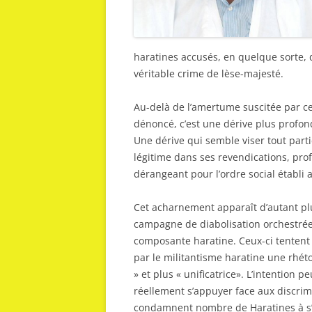
haratines accusés, en quelque sorte, 
véritable crime de lèse-majesté.
Au-delà de l’amertume suscitée par ces
dénoncé, c’est une dérive plus profon
Une dérive qui semble viser tout part
légitime dans ses revendications, pr
dérangeant pour l’ordre social établi 
Cet acharnement apparaît d’autant pl
campagne de diabolisation orchestrée 
composante haratine. Ceux-ci tentent 
par le militantisme haratine une rhé
» et plus « unificatrice». L’intention 
réellement s’appuyer face aux discrimi
condamnent nombre de Haratines à s’id