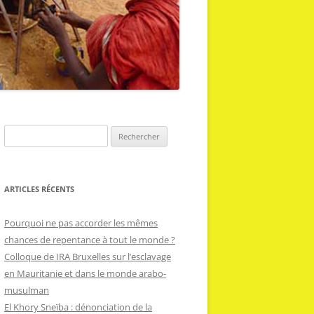
R
e
c
h
ARTICLES RÉCENTS
e
r
Pourquoi ne pas accorder les mêmes
c
chances de repentance à tout le monde ?
h
Colloque de IRA Bruxelles sur l’esclavage
e
en Mauritanie et dans le monde arabo-
r
musulman
El Khory Sneïba : dénonciation de la