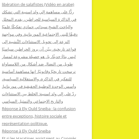
:
libération de salafistes (Vidéo en arabe)
ردًّا على مساهمة إلي ولد اسنيبة التي تشكك
في الذاكرة السياسية للحراطين، يقدم المحلل
والباحث الشيخ سيداتي حمادي تفكيكًا علميًا
دقيقًا للبنى الاجتماعية الموريتانية. وفي مواجهة
النزعة إلى تحويل الاستثناءات النَّسَبية إلى
قواعد تاريخية، يبيّن أن بروز الحراطين سياسيًا
ليس بناءً حديثًا، بل هو حصيلة مشروعة لمسار
طويل من النضال ضد أشكال من اللامساواة
ترسخت تاريخيًا وقانونيًا. إنها مساهمة أساسية
للتفكير في الذاكرة، والاستقلالية السياسية،
وأسس الوحدة الوطنية الحقيقية في موريتانيا.
ردّ على إلي ولد اسنيبة: الخلط بين الاستثناءات
والتاريخ الاجتماعي والتمثيل السياسي
Réponse à Ely Ould Sneiba : la confusion
entre exceptions, histoire sociale et
représentation politique.
Réponse à Ely Ould Sneiba
Et si les Haratines assistaient au Congrès