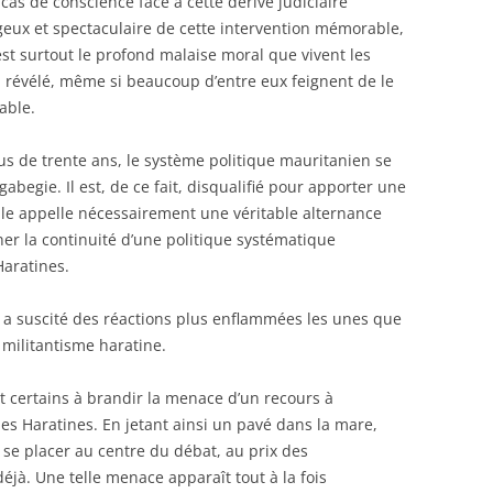
e cas de conscience face à cette dérive judiciaire
geux et spectaculaire de cette intervention mémorable,
est surtout le profond malaise moral que vivent les
i révélé, même si beaucoup d’entre eux feignent de le
able.
us de trente ans, le système politique mauritanien se
gabegie. Il est, de ce fait, disqualifié pour apporter une
lle appelle nécessairement une véritable alternance
ner la continuité d’une politique systématique
Haratines.
 a suscité des réactions plus enflammées les unes que
u militantisme haratine.
t certains à brandir la menace d’un recours à
des Haratines. En jetant ainsi un pavé dans la mare,
se placer au centre du débat, au prix des
déjà. Une telle menace apparaît tout à la fois