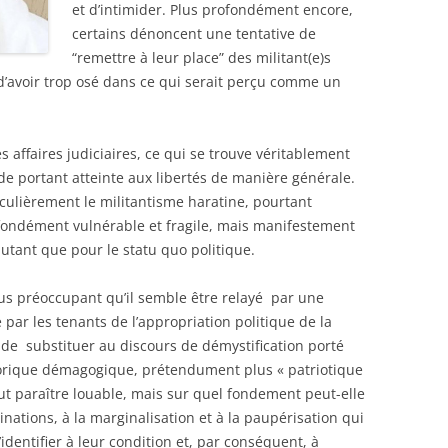
et d’intimider. Plus profondément encore,
certains dénoncent une tentative de
“remettre à leur place” des militant(e)s
d’avoir trop osé dans ce qui serait perçu comme un
 affaires judiciaires, ce qui se trouve véritablement
de portant atteinte aux libertés de manière générale.
iculièrement le militantisme haratine, pourtant
ofondément vulnérable et fragile, mais manifestement
autant que pour le statu quo politique.
us préoccupant qu’il semble être relayé par une
par les tenants de l’appropriation politique de la
de substituer au discours de démystification porté
torique démagogique, prétendument plus « patriotique
peut paraître louable, mais sur quel fondement peut-elle
nations, à la marginalisation et à la paupérisation qui
entifier à leur condition et, par conséquent, à