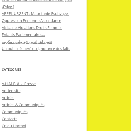
d’Aleg !
APPEL URGENT : Mauritanie-Esclavage-
Oppression Personne Ascendance
Africaine-Violations Droits Femmes
Enfants Parlementaires…
تعيين لحراطين حق وليس مكرمة
Un oubli déliberé ou ignorance des faits
CATÉGORIES
A.H.M.E. & la Presse
Ancien site
Articles
Articles & Communiqués
Communiqués
Contacts
Cri du Hartani