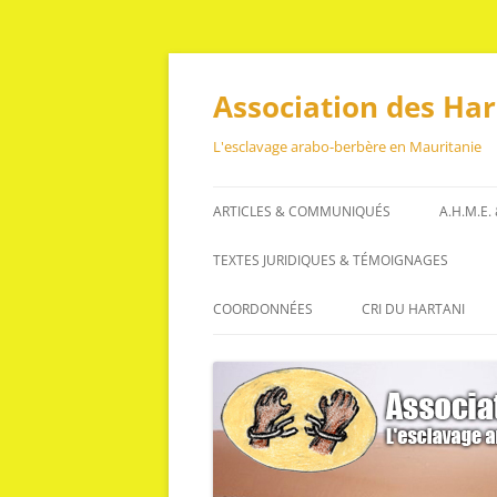
Aller
au
contenu
Association des Ha
L'esclavage arabo-berbère en Mauritanie
ARTICLES & COMMUNIQUÉS
A.H.M.E.
ARTICLES
TEXTES JURIDIQUES & TÉMOIGNAGES
COMMUNIQUÉS
TEXTES JURIDIQUES
COORDONNÉES
CRI DU HARTANI
TÉMOIGNAGES