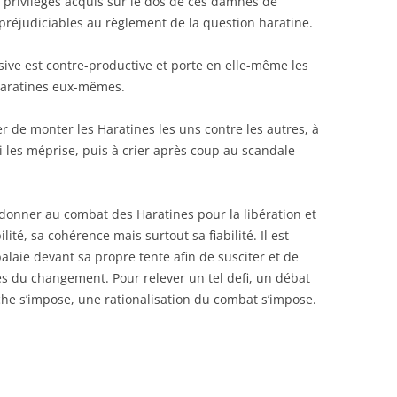
 privilèges acquis sur le dos de ces damnés de
 préjudiciables au règlement de la question haratine.
sive est contre-productive et porte en elle-même les
 Haratines eux-mêmes.
nuer de monter les Haratines les uns contre les autres, à
 les méprise, puis à crier après coup au scandale
 redonner au combat des Haratines pour la libération et
ilité, sa cohérence mais surtout sa fiabilité. Il est
laie devant sa propre tente afin de susciter et de
es du changement. Pour relever un tel defi, un débat
he s’impose, une rationalisation du combat s’impose.