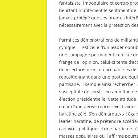
fantaisiste, impopulaire et contre-pr
heurtant inutilement le sentiment de s
jamais protégé que ses propres intérêt
nécessairement avec la protection des
Parmi ces démonstrations de militanti
cynique — est celle d’un leader obnub
une campagne permanente en vue de 2
frange de l’opinion, celui-ci tente d’a
du « sectarisme « , en prenant ses dis
repositionnant dans une posture équil
partisane. Il semble ainsi rechercher 
susceptible de servir son ambition de 
élection présidentielle. Cette attitude
cœur d’une dérive répressive, traînés
haratine zélé. S’en démarque-t-il éga
leader haratine, de prétendre accéder
cadavres politiques d’une partie de l’é
masses populaires qu’il affirme pourta