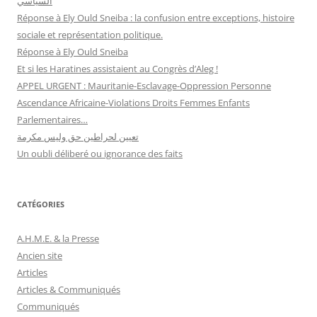
السياسي
Réponse à Ely Ould Sneiba : la confusion entre exceptions, histoire
sociale et représentation politique.
Réponse à Ely Ould Sneiba
Et si les Haratines assistaient au Congrès d’Aleg !
APPEL URGENT : Mauritanie-Esclavage-Oppression Personne
Ascendance Africaine-Violations Droits Femmes Enfants
Parlementaires…
تعيين لحراطين حق وليس مكرمة
Un oubli déliberé ou ignorance des faits
CATÉGORIES
A.H.M.E. & la Presse
Ancien site
Articles
Articles & Communiqués
Communiqués