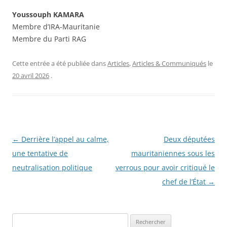
Youssouph KAMARA
Membre d’IRA-Mauritanie
Membre du Parti RAG
Cette entrée a été publiée dans
Articles
,
Articles & Communiqués
le
20 avril 2026
.
Navigation
←
Derrière l’appel au calme,
Deux députées
des
une tentative de
mauritaniennes sous les
articles
neutralisation politique
verrous pour avoir critiqué le
chef de l’État
→
R