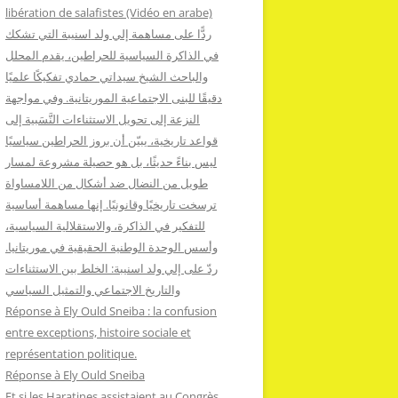
:
libération de salafistes (Vidéo en arabe)
ردًّا على مساهمة إلي ولد اسنيبة التي تشكك
في الذاكرة السياسية للحراطين، يقدم المحلل
والباحث الشيخ سيداتي حمادي تفكيكًا علميًا
دقيقًا للبنى الاجتماعية الموريتانية. وفي مواجهة
النزعة إلى تحويل الاستثناءات النَّسَبية إلى
قواعد تاريخية، يبيّن أن بروز الحراطين سياسيًا
ليس بناءً حديثًا، بل هو حصيلة مشروعة لمسار
طويل من النضال ضد أشكال من اللامساواة
ترسخت تاريخيًا وقانونيًا. إنها مساهمة أساسية
للتفكير في الذاكرة، والاستقلالية السياسية،
وأسس الوحدة الوطنية الحقيقية في موريتانيا.
ردّ على إلي ولد اسنيبة: الخلط بين الاستثناءات
والتاريخ الاجتماعي والتمثيل السياسي
Réponse à Ely Ould Sneiba : la confusion
entre exceptions, histoire sociale et
représentation politique.
Réponse à Ely Ould Sneiba
Et si les Haratines assistaient au Congrès