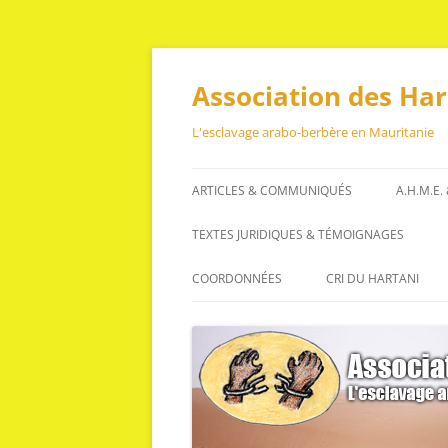
Aller
au
contenu
Association des Ha
L'esclavage arabo-berbère en Mauritanie
ARTICLES & COMMUNIQUÉS
A.H.M.E.
ARTICLES
TEXTES JURIDIQUES & TÉMOIGNAGES
COMMUNIQUÉS
TEXTES JURIDIQUES
COORDONNÉES
CRI DU HARTANI
TÉMOIGNAGES