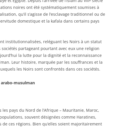
ye et Égypte. Depuis l’arrivée de l’Islam au VIIIᵉ siècle
ulations noires ont été systématiquement soumises à
isation, qu’il s’agisse de l’esclavage traditionnel ou de
servitude domestique et la kafala dans certains pays
t institutionnalisées, reléguant les Noirs à un statut
 sociétés partageant pourtant avec eux une religion
urd’hui la lutte pour la dignité et la reconnaissance
an. Leur histoire, marquée par les souffrances et la
auxquels les Noirs sont confrontés dans ces sociétés.
de arabo-musulman
s les pays du Nord de l’Afrique – Mauritanie, Maroc,
es populations, souvent désignées comme Haratines,
s de ces régions. Bien qu’elles soient majoritairement