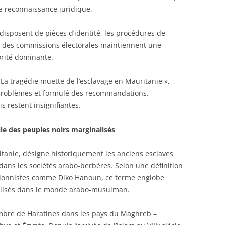
e reconnaissance juridique.
 disposent de pièces d’identité, les procédures de
s des commissions électorales maintiennent une
orité dominante.
 La tragédie muette de l’esclavage en Mauritanie »,
 problèmes et formulé des recommandations.
 restent insignifiantes.
lle des peuples noirs marginalisés
itanie, désigne historiquement les anciens esclaves
 dans les sociétés arabo-berbères. Selon une définition
litionnistes comme Diko Hanoun, ce terme englobe
alisés dans le monde arabo-musulman.
ombre de Haratines dans les pays du Maghreb –