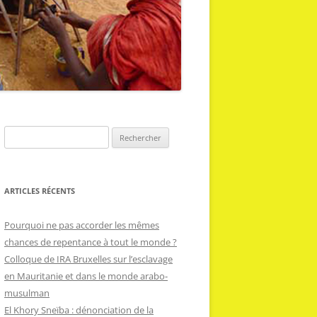
R
e
c
h
ARTICLES RÉCENTS
e
r
Pourquoi ne pas accorder les mêmes
c
chances de repentance à tout le monde ?
h
Colloque de IRA Bruxelles sur l’esclavage
e
en Mauritanie et dans le monde arabo-
r
musulman
El Khory Sneïba : dénonciation de la