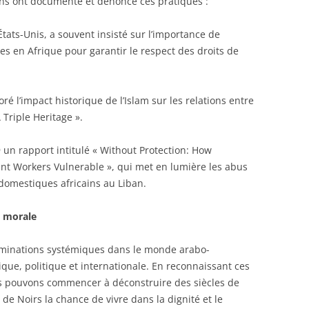
ons ont documenté et dénoncé ces pratiques :
ats-Unis, a souvent insisté sur l’importance de
es en Afrique pour garantir le respect des droits de
loré l’impact historique de l’Islam sur les relations entre
 Triple Heritage ».
un rapport intitulé « Without Protection: How
nt Workers Vulnerable », qui met en lumière les abus
 domestiques africains au Liban.
t morale
scriminations systémiques dans le monde arabo-
ue, politique et internationale. En reconnaissant ces
us pouvons commencer à déconstruire des siècles de
s de Noirs la chance de vivre dans la dignité et le