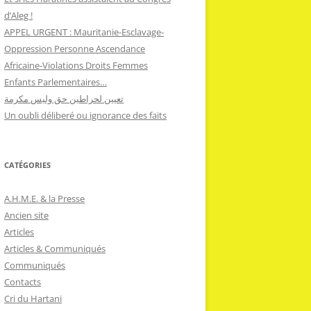
d’Aleg !
APPEL URGENT : Mauritanie-Esclavage-
Oppression Personne Ascendance
Africaine-Violations Droits Femmes
Enfants Parlementaires…
تعيين لحراطين حق وليس مكرمة
Un oubli déliberé ou ignorance des faits
CATÉGORIES
A.H.M.E. & la Presse
Ancien site
Articles
Articles & Communiqués
Communiqués
Contacts
Cri du Hartani