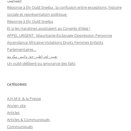
السياسي
Réponse à Ely Ould Sneiba : la confusion entre exceptions, histoire
sociale et représentation politique.
Réponse à Ely Ould Sneiba
Et si les Haratines assistaient au Congrès d’Aleg !
APPEL URGENT : Mauritanie-Esclavage-Oppression Personne
Ascendance Africaine-Violations Droits Femmes Enfants
Parlementaires…
تعيين لحراطين حق وليس مكرمة
Un oubli déliberé ou ignorance des faits
CATÉGORIES
A.H.M.E. & la Presse
Ancien site
Articles
Articles & Communiqués
Communiqués