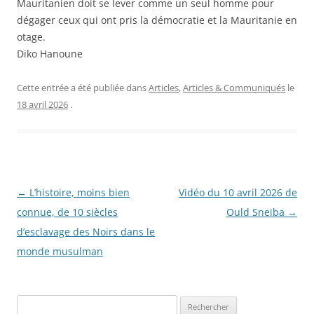
Mauritanien doit se lever comme un seul homme pour
dégager ceux qui ont pris la démocratie et la Mauritanie en
otage.
Diko Hanoune
Cette entrée a été publiée dans
Articles
,
Articles & Communiqués
le
18 avril 2026
.
Navigation
←
L’histoire, moins bien
Vidéo du 10 avril 2026 de
des
connue, de 10 siècles
Ould Sneiba
→
articles
d’esclavage des Noirs dans le
monde musulman
R