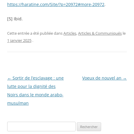
https://haratine.com/Site/?p=20972#more-20972
.
[5] Ibid.
Cette entrée a été publiée dans
Articles
,
Articles & Communiqués
le
1 janvier 2025
.
Navigation
←
Sortir de l’esclavage : une
Voeux de nouvel an
→
des
lutte pour la dignité des
articles
Noirs dans le monde arabo-
musulman
R
e