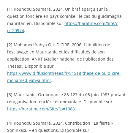
[1] Koundou Soumaré. 2024. Un bref aperçu sur la
question foncière en pays soninke ; le cas du guidimagha
mauritanien. Disponible sur
https://haratine.com/Site/?
p=20974
.
[2] Mohamed Yahya OULD CIRE. 2006. L’abolition de
l’esclavage en Mauritanie et les difficultés de son
application. ANRT (Atelier national de Publication des
Thèses). Disponible sur
https://www.diffusiontheses.fr/51518-these-de-ould-cire-
mohamed-yahya.html
.
[3] Mauritanie. Ordonnance 83-127 du 05 juin 1983 portant
réorganisation foncière et domaniale. Disponible sur
https://haratine.com/Site/?p=19881
.
[4] Koundou Soumaré. 2024. Contribution : La fierté »
Soninkaxu » en questions. Disponible sur