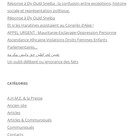
Réponse à Ely Ould Sneiba : la confusion entre exceptions, histoire
sociale et représentation politique.
Réponse à Ely Ould Sneiba
Et si les Haratines assistaient au Congrès d’Aleg !
APPEL URGENT : Mauritanie-Esclavage-Oppression Personne
Ascendance Africaine-Violations Droits Femmes Enfants
Parlementaires…
تعيين لحراطين حق وليس مكرمة
Un oubli déliberé ou ignorance des faits
CATÉGORIES
A.H.M.E. & la Presse
Ancien site
Articles
Articles & Communiqués
Communiqués
Contacts