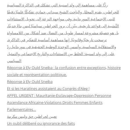
:
ردًّا على مساهمة إلي ولد اسنيبة التي تشكك في الذاكرة السياسية
للحراطين، يقدم المحلل والباحث الشيخ سيداتي حمادي تفكيكًا علميًا دقيقًا
للبنى الاجتماعية الموريتانية. وفي مواجهة النزعة إلى تحويل الاستثناءات
النَّسَبية إلى قواعد تاريخية، يبيّن أن بروز الحراطين سياسيًا ليس بناءً حديثًا،
بل هو حصيلة مشروعة لمسار طويل من النضال ضد أشكال من اللامساواة
ترسخت تاريخيًا وقانونيًا. إنها مساهمة أساسية للتفكير في الذاكرة،
والاستقلالية السياسية، وأسس الوحدة الوطنية الحقيقية في موريتانيا. ردّ
على إلي ولد اسنيبة: الخلط بين الاستثناءات والتاريخ الاجتماعي والتمثيل
السياسي
Réponse à Ely Ould Sneiba : la confusion entre exceptions, histoire
sociale et représentation politique.
Réponse à Ely Ould Sneiba
Et si les Haratines assistaient au Congrès d’Aleg !
APPEL URGENT : Mauritanie-Esclavage-Oppression Personne
Ascendance Africaine-Violations Droits Femmes Enfants
Parlementaires…
تعيين لحراطين حق وليس مكرمة
Un oubli déliberé ou ignorance des faits