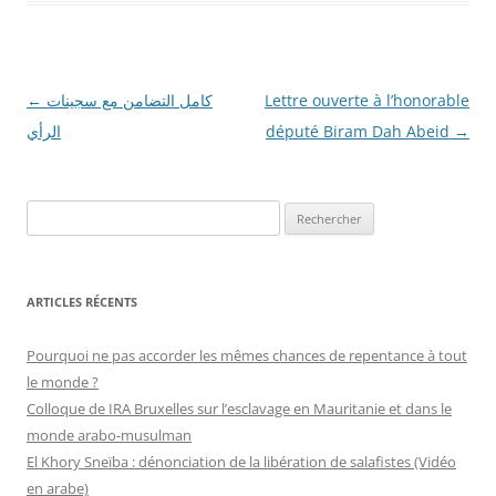
Navigation
←
كامل التضامن مع سجينات
Lettre ouverte à l’honorable
des
الرأي
député Biram Dah Abeid
→
articles
R
e
c
h
ARTICLES RÉCENTS
e
r
Pourquoi ne pas accorder les mêmes chances de repentance à tout
c
le monde ?
h
Colloque de IRA Bruxelles sur l’esclavage en Mauritanie et dans le
e
monde arabo-musulman
r
El Khory Sneïba : dénonciation de la libération de salafistes (Vidéo
en arabe)