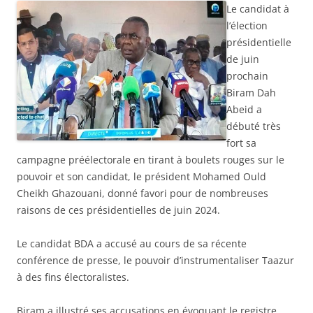
Le candidat à
l’élection
présidentielle
de juin
prochain
Biram Dah
Abeid a
débuté très
fort sa
campagne préélectorale en tirant à boulets rouges sur le
pouvoir et son candidat, le président Mohamed Ould
Cheikh Ghazouani, donné favori pour de nombreuses
raisons de ces présidentielles de juin 2024.
Le candidat BDA a accusé au cours de sa récente
conférence de presse, le pouvoir d’instrumentaliser Taazur
à des fins électoralistes.
Biram a illustré ses accusations en évoquant le registre