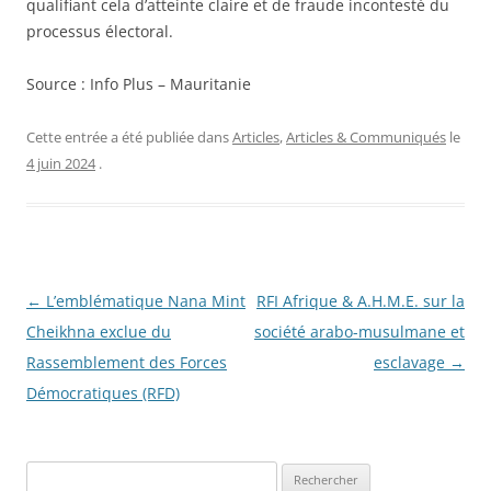
qualifiant cela d’atteinte claire et de fraude incontesté du
processus électoral.
Source :
Info Plus – Mauritanie
Cette entrée a été publiée dans
Articles
,
Articles & Communiqués
le
4 juin 2024
.
Navigation
←
L’emblématique Nana Mint
RFI Afrique & A.H.M.E. sur la
des
Cheikhna exclue du
société arabo-musulmane et
articles
Rassemblement des Forces
esclavage
→
Démocratiques (RFD)
R