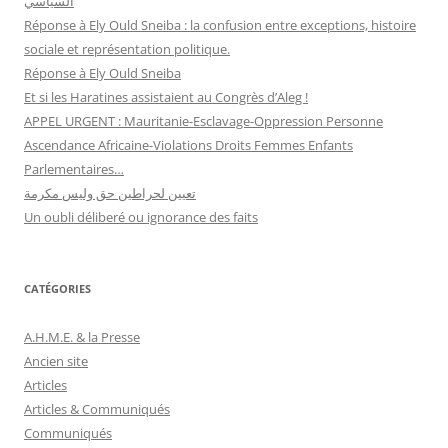
السياسي
Réponse à Ely Ould Sneiba : la confusion entre exceptions, histoire
sociale et représentation politique.
Réponse à Ely Ould Sneiba
Et si les Haratines assistaient au Congrès d’Aleg !
APPEL URGENT : Mauritanie-Esclavage-Oppression Personne
Ascendance Africaine-Violations Droits Femmes Enfants
Parlementaires…
تعيين لحراطين حق وليس مكرمة
Un oubli déliberé ou ignorance des faits
CATÉGORIES
A.H.M.E. & la Presse
Ancien site
Articles
Articles & Communiqués
Communiqués