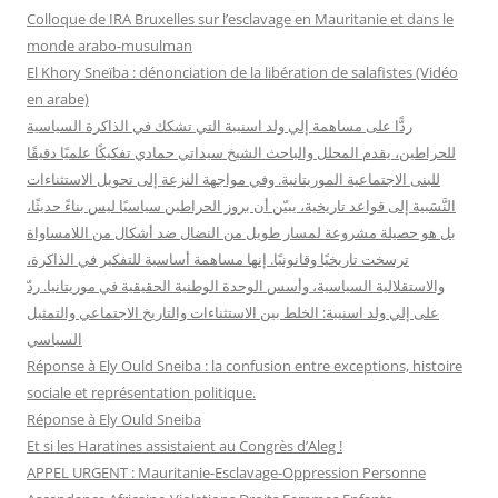
h
Colloque de IRA Bruxelles sur l’esclavage en Mauritanie et dans le
e
monde arabo-musulman
r
El Khory Sneïba : dénonciation de la libération de salafistes (Vidéo
en arabe)
:
ردًّا على مساهمة إلي ولد اسنيبة التي تشكك في الذاكرة السياسية
للحراطين، يقدم المحلل والباحث الشيخ سيداتي حمادي تفكيكًا علميًا دقيقًا
للبنى الاجتماعية الموريتانية. وفي مواجهة النزعة إلى تحويل الاستثناءات
النَّسَبية إلى قواعد تاريخية، يبيّن أن بروز الحراطين سياسيًا ليس بناءً حديثًا،
بل هو حصيلة مشروعة لمسار طويل من النضال ضد أشكال من اللامساواة
ترسخت تاريخيًا وقانونيًا. إنها مساهمة أساسية للتفكير في الذاكرة،
والاستقلالية السياسية، وأسس الوحدة الوطنية الحقيقية في موريتانيا. ردّ
على إلي ولد اسنيبة: الخلط بين الاستثناءات والتاريخ الاجتماعي والتمثيل
السياسي
Réponse à Ely Ould Sneiba : la confusion entre exceptions, histoire
sociale et représentation politique.
Réponse à Ely Ould Sneiba
Et si les Haratines assistaient au Congrès d’Aleg !
APPEL URGENT : Mauritanie-Esclavage-Oppression Personne