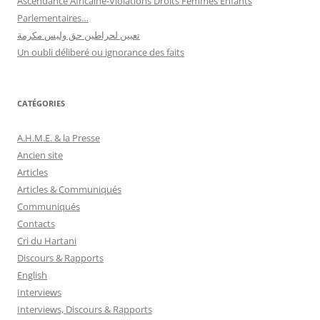
Ascendance Africaine-Violations Droits Femmes Enfants
Parlementaires…
تعيين لحراطين حق وليس مكرمة
Un oubli déliberé ou ignorance des faits
CATÉGORIES
A.H.M.E. & la Presse
Ancien site
Articles
Articles & Communiqués
Communiqués
Contacts
Cri du Hartani
Discours & Rapports
English
Interviews
Interviews, Discours & Rapports