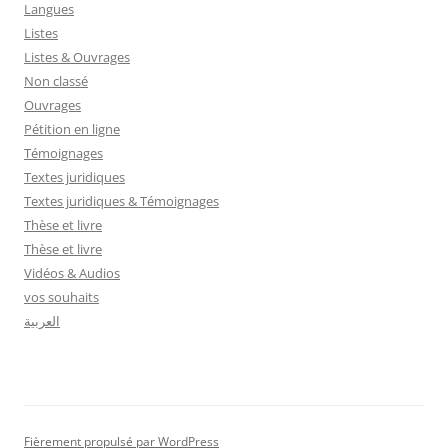
Langues
Listes
Listes & Ouvrages
Non classé
Ouvrages
Pétition en ligne
Témoignages
Textes juridiques
Textes juridiques & Témoignages
Thèse et livre
Thèse et livre
Vidéos & Audios
vos souhaits
العربية
Fièrement propulsé par WordPress