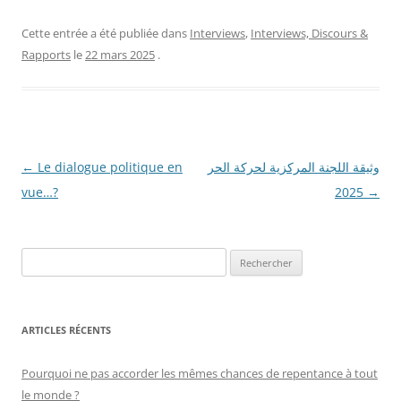
Cette entrée a été publiée dans
Interviews
,
Interviews, Discours &
Rapports
le
22 mars 2025
.
Navigation
←
Le dialogue politique en
وثيقة اللجنة المركزية لحركة الحر
des
vue…?
2025
→
articles
R
e
c
h
ARTICLES RÉCENTS
e
r
Pourquoi ne pas accorder les mêmes chances de repentance à tout
c
le monde ?