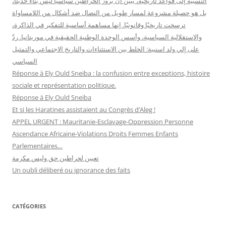
النَّسَبية إلى قواعد تاريخية، يبيّن أن بروز الحراطين سياسيًا ليس بناءً حديثًا،
بل هو حصيلة مشروعة لمسار طويل من النضال ضد أشكال من اللامساواة
ترسخت تاريخيًا وقانونيًا. إنها مساهمة أساسية للتفكير في الذاكرة،
والاستقلالية السياسية، وأسس الوحدة الوطنية الحقيقية في موريتانيا. ردّ
على إلي ولد اسنيبة: الخلط بين الاستثناءات والتاريخ الاجتماعي والتمثيل
السياسي
Réponse à Ely Ould Sneiba : la confusion entre exceptions, histoire
sociale et représentation politique.
Réponse à Ely Ould Sneiba
Et si les Haratines assistaient au Congrès d’Aleg !
APPEL URGENT : Mauritanie-Esclavage-Oppression Personne
Ascendance Africaine-Violations Droits Femmes Enfants
Parlementaires…
تعيين لحراطين حق وليس مكرمة
Un oubli déliberé ou ignorance des faits
CATÉGORIES