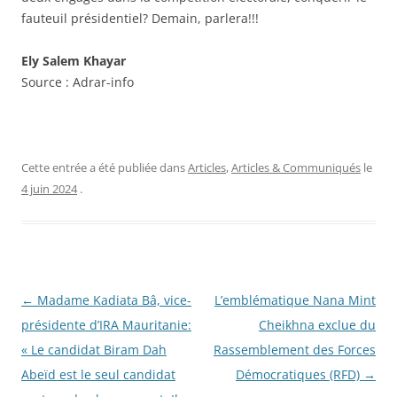
fauteuil présidentiel? Demain, parlera!!!
Ely Salem Khayar
Source :
Adrar-info
Cette entrée a été publiée dans
Articles
,
Articles & Communiqués
le
4 juin 2024
.
Navigation
←
Madame Kadiata Bâ, vice-
L’emblématique Nana Mint
des
présidente d’IRA Mauritanie:
Cheikhna exclue du
articles
« Le candidat Biram Dah
Rassemblement des Forces
Abeïd est le seul candidat
Démocratiques (RFD)
→