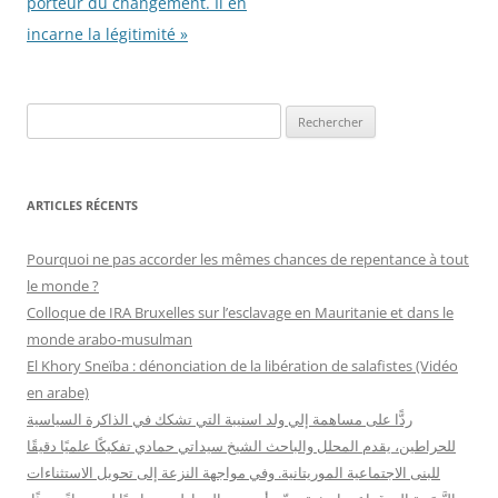
porteur du changement. Il en
incarne la légitimité »
R
e
c
h
ARTICLES RÉCENTS
e
r
Pourquoi ne pas accorder les mêmes chances de repentance à tout
c
le monde ?
h
Colloque de IRA Bruxelles sur l’esclavage en Mauritanie et dans le
e
monde arabo-musulman
r
El Khory Sneïba : dénonciation de la libération de salafistes (Vidéo
en arabe)
:
ردًّا على مساهمة إلي ولد اسنيبة التي تشكك في الذاكرة السياسية
للحراطين، يقدم المحلل والباحث الشيخ سيداتي حمادي تفكيكًا علميًا دقيقًا
للبنى الاجتماعية الموريتانية. وفي مواجهة النزعة إلى تحويل الاستثناءات