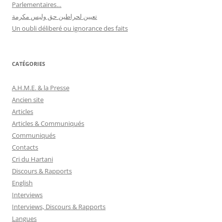
Parlementaires…
تعيين لحراطين حق وليس مكرمة
Un oubli déliberé ou ignorance des faits
CATÉGORIES
A.H.M.E. & la Presse
Ancien site
Articles
Articles & Communiqués
Communiqués
Contacts
Cri du Hartani
Discours & Rapports
English
Interviews
Interviews, Discours & Rapports
Langues