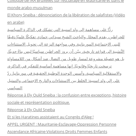
Colloque de IRA Bruxelles sur l’esclavage en Mauritanie et dans le
e
monde arabo-musulman
r
El Khory Sneïba : dénonciation de la libération de salafistes (Vidéo
en arabe)
:
ردًّا على مساهمة إلي ولد اسنيبة التي تشكك في الذاكرة السياسية
للحراطين، يقدم المحلل والباحث الشيخ سيداتي حمادي تفكيكًا علميًا دقيقًا
للبنى الاجتماعية الموريتانية. وفي مواجهة النزعة إلى تحويل الاستثناءات
النَّسَبية إلى قواعد تاريخية، يبيّن أن بروز الحراطين سياسيًا ليس بناءً حديثًا،
بل هو حصيلة مشروعة لمسار طويل من النضال ضد أشكال من اللامساواة
ترسخت تاريخيًا وقانونيًا. إنها مساهمة أساسية للتفكير في الذاكرة،
والاستقلالية السياسية، وأسس الوحدة الوطنية الحقيقية في موريتانيا. ردّ
على إلي ولد اسنيبة: الخلط بين الاستثناءات والتاريخ الاجتماعي والتمثيل
السياسي
Réponse à Ely Ould Sneiba : la confusion entre exceptions, histoire
sociale et représentation politique.
Réponse à Ely Ould Sneiba
Et si les Haratines assistaient au Congrès d’Aleg !
APPEL URGENT : Mauritanie-Esclavage-Oppression Personne
Ascendance Africaine-Violations Droits Femmes Enfants