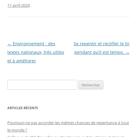
11 avril 2024
.
Navigation
←
Environnement : des
Se repentir et rectifier le tir
des
textes nationaux, très utiles
pendant qu’il est temps.
→
articles
et à améliorer
R
e
c
h
ARTICLES RÉCENTS
e
r
Pourquoi ne pas accorder les mêmes chances de repentance à tout
c
le monde ?
h