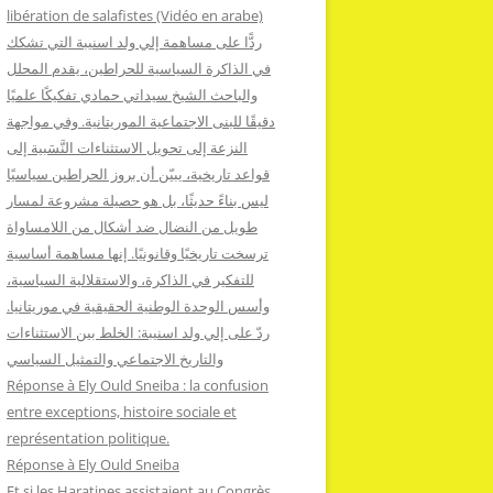
:
libération de salafistes (Vidéo en arabe)
ردًّا على مساهمة إلي ولد اسنيبة التي تشكك
في الذاكرة السياسية للحراطين، يقدم المحلل
والباحث الشيخ سيداتي حمادي تفكيكًا علميًا
دقيقًا للبنى الاجتماعية الموريتانية. وفي مواجهة
النزعة إلى تحويل الاستثناءات النَّسَبية إلى
قواعد تاريخية، يبيّن أن بروز الحراطين سياسيًا
ليس بناءً حديثًا، بل هو حصيلة مشروعة لمسار
طويل من النضال ضد أشكال من اللامساواة
ترسخت تاريخيًا وقانونيًا. إنها مساهمة أساسية
للتفكير في الذاكرة، والاستقلالية السياسية،
وأسس الوحدة الوطنية الحقيقية في موريتانيا.
ردّ على إلي ولد اسنيبة: الخلط بين الاستثناءات
والتاريخ الاجتماعي والتمثيل السياسي
Réponse à Ely Ould Sneiba : la confusion
entre exceptions, histoire sociale et
représentation politique.
Réponse à Ely Ould Sneiba
Et si les Haratines assistaient au Congrès