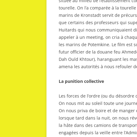
située au milieu de l’établissement c
tourelle. On l’a comparée à la tourell
marins de Kronstadt servit de précurs
que certains des professeurs qui super
Huitards qui nous communiquaient dis
appeler à un meeting, on cria à chaque
les marins de Potemkine. Le film est so
futur officier de la douane feu Ahmed
Dah Ould Khtour), haranguant les mass
amena les autorités à nous refouler de
La punition collective
Les forces de l’ordre (ou du désordre
On nous mit au soleil toute une journé
On nous priva de boire et de manger d
lorsque tard dans la nuit, on nous ré
la hâte dans des camions de transport
engagées depuis la veille entre l’Admi