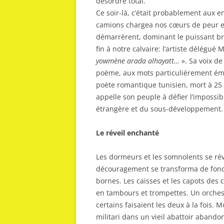
désordre total.
Ce soir-là, c’était probablement aux
camions chargea nos cœurs de peur e
démarrèrent, dominant le puissant br
fin à notre calvaire: l’artiste délégu
yowmène arada alhayatt…
». Sa voix de 
poème, aux mots particulièrement émo
poète romantique tunisien, mort à 25
appelle son peuple à défier l’impossi
étrangère et du sous-développement.
Le réveil enchanté
Les dormeurs et les somnolents se rév
découragement se transforma de fond 
bornes. Les caisses et les capots des
en tambours et trompettes. Un orchest
certains faisaient les deux à la fois
militari dans un vieil abattoir abando