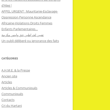
d’Aleg !
APPEL URGENT : Mauritanie-Esclavage-
Oppression Personne Ascendance
Africaine-Violations Droits Femmes
Enfants Parlementaires…
تعيين لحراطين حق وليس مكرمة
Un oubli déliberé ou ignorance des faits
CATÉGORIES
A.H.M.E. & la Presse
Ancien site
Articles
Articles & Communiqués
Communiqués
Contacts
Cri du Hartani