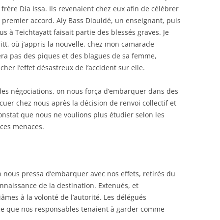
re Dia Issa. Ils revenaient chez eux afin de célébrer
 premier accord. Aly Bass Diouldé, un enseignant, puis
s à Teichtayatt faisait partie des blessés graves. Je
itt, où j’appris la nouvelle, chez mon camarade
itera pas des piques et des blagues de sa femme,
cher l’effet désastreux de l’accident sur elle.
des négociations, on nous força d’embarquer dans des
uer chez nous après la décision de renvoi collectif et
 constat que nous ne voulions plus étudier selon les
n ces menaces.
n nous pressa d’embarquer avec nos effets, retirés du
nnaissance de la destination. Extenués, et
mes à la volonté de l’autorité. Les délégués
 ce que nos responsables tenaient à garder comme