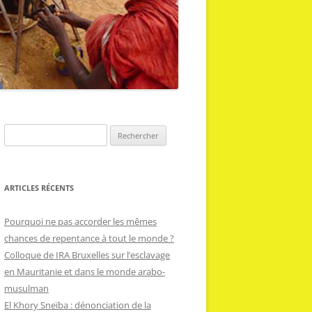
R
e
c
h
ARTICLES RÉCENTS
e
r
Pourquoi ne pas accorder les mêmes
c
chances de repentance à tout le monde ?
h
Colloque de IRA Bruxelles sur l’esclavage
e
en Mauritanie et dans le monde arabo-
r
musulman
El Khory Sneïba : dénonciation de la