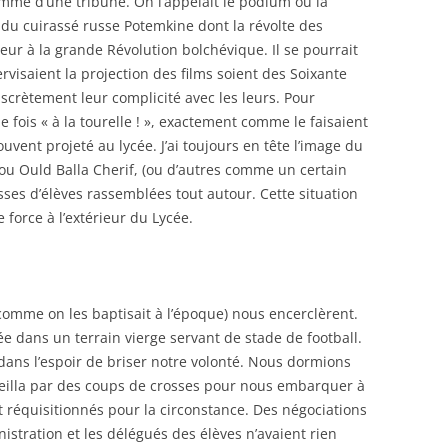
omme d’une tribune. On l’appelait le podium ou la
e du cuirassé russe Potemkine dont la révolte des
eur à la grande Révolution bolchévique. Il se pourrait
visaient la projection des films soient des Soixante
crètement leur complicité avec les leurs. Pour
 fois « à la tourelle ! », exactement comme le faisaient
uvent projeté au lycée. J’ai toujours en tête l’image du
ou Ould Balla Cherif, (ou d’autres comme un certain
es d’élèves rassemblées tout autour. Cette situation
 force à l’extérieur du Lycée.
 comme on les baptisait à l’époque) nous encerclèrent.
e dans un terrain vierge servant de stade de football.
ans l’espoir de briser notre volonté. Nous dormions
veilla par des coups de crosses pour nous embarquer à
 réquisitionnés pour la circonstance. Des négociations
nistration et les délégués des élèves n’avaient rien