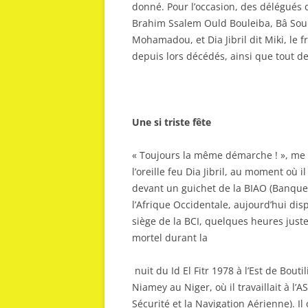
donné. Pour l’occasion, des délégués de
Brahim Ssalem Ould Bouleiba, Bâ So
Mohamadou, et Dia Jibril dit Miki, le 
depuis lors décédés, ainsi que tout d
Une si triste fête
« Toujours la même démarche ! », me 
l’oreille feu Dia Jibril, au mom
ent où il
devant un guichet de la BIAO (Banque
l’Afrique
Occidentale, aujourd’hui disp
siège de la BCI, quelques heures jus
t
mortel durant la
nuit du Id El Fitr 1978 à l’Est de Boutil
Niamey au Niger, où il travaillait à l
Sécurité et la Navigation Aérienne). Il