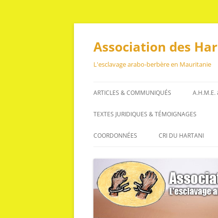
Aller
au
contenu
Association des Ha
L'esclavage arabo-berbère en Mauritanie
ARTICLES & COMMUNIQUÉS
A.H.M.E.
ARTICLES
TEXTES JURIDIQUES & TÉMOIGNAGES
COMMUNIQUÉS
TEXTES JURIDIQUES
COORDONNÉES
CRI DU HARTANI
TÉMOIGNAGES