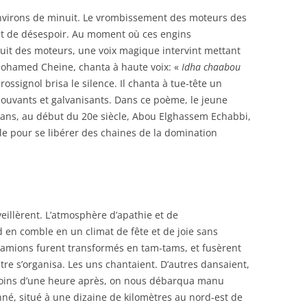
 environs de minuit. Le vrombissement des moteurs des
t de désespoir. Au moment où ces engins
uit des moteurs, une voix magique intervint mettant
é Mohamed Cheine, chanta à haute voix: «
Idha chaabou
rossignol brisa le silence. Il chanta à tue-tête un
uvants et galvanisants. Dans ce poème, le jeune
 ans, au début du 20e siècle, Abou Elghassem Echabbi,
ble pour se libérer des chaines de la domination
eillèrent. L’atmosphère d’apathie et de
en comble en un climat de fête et de joie sans
 camions furent transformés en tam-tams, et fusèrent
re s’organisa. Les uns chantaient. D’autres dansaient,
. Moins d’une heure après, on nous débarqua manu
nné, situé à une dizaine de kilomètres au nord-est de