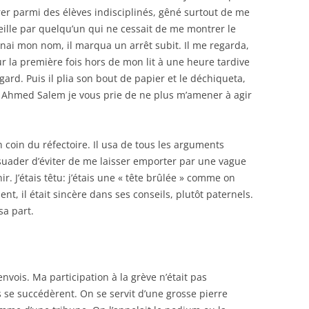
rer parmi des élèves indisciplinés, gêné surtout de me
eille par quelqu’un qui ne cessait de me montrer le
nnai mon nom, il marqua un arrêt subit. Il me regarda,
 la première fois hors de mon lit à une heure tardive
gard. Puis il plia son bout de papier et le déchiqueta,
r Ahmed Salem je vous prie de ne plus m’amener à agir
coin du réfectoire. Il usa de tous les arguments
suader d’éviter de me laisser emporter par une vague
 J’étais têtu: j’étais une « tête brûlée » comme on
nt, il était sincère dans ses conseils, plutôt paternels.
sa part.
nvois. Ma participation à la grève n’était pas
se succédèrent. On se servit d’une grosse pierre