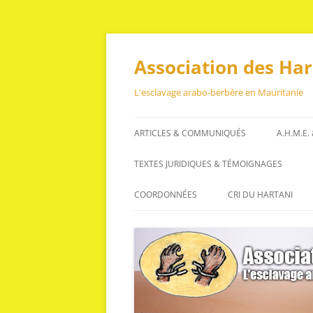
Aller
au
contenu
Association des Ha
L'esclavage arabo-berbère en Mauritanie
ARTICLES & COMMUNIQUÉS
A.H.M.E.
ARTICLES
TEXTES JURIDIQUES & TÉMOIGNAGES
COMMUNIQUÉS
TEXTES JURIDIQUES
COORDONNÉES
CRI DU HARTANI
TÉMOIGNAGES