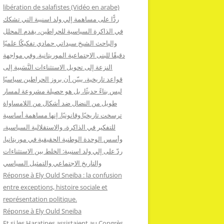
:
libération de salafistes (Vidéo en arabe)
ردًّا على مساهمة إلي ولد اسنيبة التي تشكك
في الذاكرة السياسية للحراطين، يقدم المحلل
والباحث الشيخ سيداتي حمادي تفكيكًا علميًا
دقيقًا للبنى الاجتماعية الموريتانية. وفي مواجهة
النزعة إلى تحويل الاستثناءات النَّسَبية إلى
قواعد تاريخية، يبيّن أن بروز الحراطين سياسيًا
ليس بناءً حديثًا، بل هو حصيلة مشروعة لمسار
طويل من النضال ضد أشكال من اللامساواة
ترسخت تاريخيًا وقانونيًا. إنها مساهمة أساسية
للتفكير في الذاكرة، والاستقلالية السياسية،
وأسس الوحدة الوطنية الحقيقية في موريتانيا.
ردّ على إلي ولد اسنيبة: الخلط بين الاستثناءات
والتاريخ الاجتماعي والتمثيل السياسي
Réponse à Ely Ould Sneiba : la confusion
entre exceptions, histoire sociale et
représentation politique.
Réponse à Ely Ould Sneiba
Et si les Haratines assistaient au Congrès