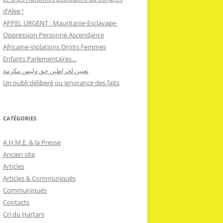
d’Aleg !
APPEL URGENT : Mauritanie-Esclavage-
Oppression Personne Ascendance
Africaine-Violations Droits Femmes
Enfants Parlementaires…
تعيين لحراطين حق وليس مكرمة
Un oubli déliberé ou ignorance des faits
CATÉGORIES
A.H.M.E. & la Presse
Ancien site
Articles
Articles & Communiqués
Communiqués
Contacts
Cri du Hartani