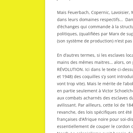
Mais Feuerbach, Copernic, Lavoisier, 
dans leurs domaines respectifs… Dans 
d’échanges qui commande à la structu
politiques, (qualifiées par Marx de sup
(son système de production) n’est pas 
En d’autres termes, si les esclaves l
mains des mêmes maitres… alors, on 
RÉVOLUTION. Ici dans le texte ci-dessu
et 1948) des coquilles s’y sont introdui
vont trop vite). Mais le mérite de l’abo
en partie seulement à Victor Schoelcher
aux combats acharnés des esclaves da
avilissant. Par ailleurs, cette loi de 
revanche, des lois spécifiques ont été
françaises d’Afrique noire pour soi-dis
essentiellement de couper le cordon o