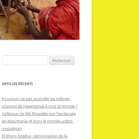
R
e
c
h
ARTICLES RÉCENTS
e
r
Pourquoi ne pas accorder les mêmes
c
chances de repentance à tout le monde ?
h
Colloque de IRA Bruxelles sur l’esclavage
e
en Mauritanie et dans le monde arabo-
r
musulman
El Khory Sneïba : dénonciation de la