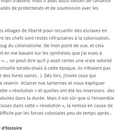
main d’œuvre, mais il avait aussi besoin de l’alliance
aités de protectorats et de soumission avec les
s villages de liberté pour recueillir des esclaves en
t les chefs sont restés réfractaires à la colonisation,
 joug du colonialisme. De mon point de vue, et cela
 en me basant sur les synthèses que j’ai eues à
 »…, on peut dire qu’il y avait certes une vraie volonté
lectuelle torodo (mais à cette époque, ils n’étaient pas
s livres saints.. ). Dès lors, j’invite ceux qui
e revenir éclairer nos lanternes et nous expliquer
te « révolution » et quelles ont été les inversions des
oduites dans la durée. Mais il est sûr que si l’ensemble
cluses dans cette « révolution », la remise en cause de
ifficile par les forces coloniales peu de temps après…
d’histoire