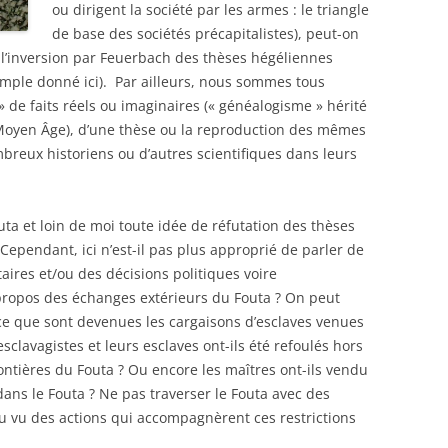
ou dirigent la société par les armes : le triangle
de base des sociétés précapitalistes),
peut-on
de l’inversion par Feuerbach des thèses hégéliennes
xemple donné ici). Par ailleurs, nous sommes tous
» de faits réels ou imaginaires (« généalogisme » hérité
oyen Âge), d’une thèse ou la reproduction des mêmes
mbreux historiens ou d’autres scientifiques dans leurs
outa et loin de moi toute idée de réfutation des thèses
Cependant, ici n’est-il pas plus approprié de parler de
itaires et/ou des décisions politiques voire
ropos des échanges extérieurs du Fouta ? On peut
ce que sont devenues les cargaisons d’esclaves venues
esclavagistes et leurs esclaves ont-ils été refoulés hors
ontières du Fouta ? Ou encore les maîtres ont-ils vendu
dans le Fouta ? Ne pas traverser le Fouta avec des
au vu des actions qui accompagnèrent ces restrictions