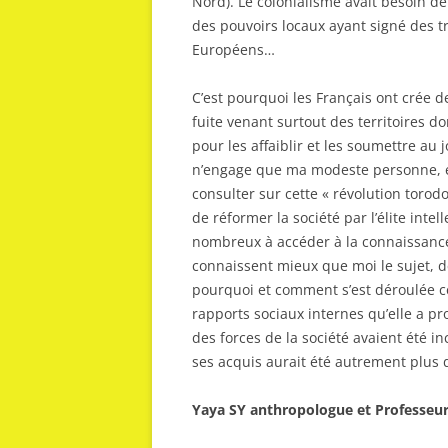
Nord). Le colonialisme avait besoin de 
des pouvoirs locaux ayant signé des tr
Européens…
C’est pourquoi les Français ont crée de
fuite venant surtout des territoires don
pour les affaiblir et les soumettre au
n’engage que ma modeste personne, et
consulter sur cette « révolution torodo
de réformer la société par l’élite intel
nombreux à accéder à la connaissance de
connaissent mieux que moi le sujet, d
pourquoi et comment s’est déroulée cet
rapports sociaux internes qu’elle a pr
des forces de la société avaient été in
ses acquis aurait été autrement plus d
Yaya SY anthropologue et Professeur 