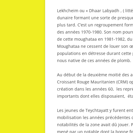
Lekhcheim ou « Dhaar Labyadh , ( litt
dunaire formant une sorte de presque 
plus tard. C’est un regroupement for
des années 1970-1980. Son nom pourra
de cette moughataa en 1981-1982, du
Moughataa ne cessent de louer son œ
populations en détresse durant cette
nous native de ces années de plomb.
Au début de la deuxième moitié des a
Croissant Rouge Mauritanien (CRM) op
création dans les années 60, les rep
importants dont elles disposaient, éta
Les jeunes de Teychtayatt y furent entr
mobilisation les années précédentes 
notabilités de la zone avait dû jouer.
mené par un notable dont la bonne foi