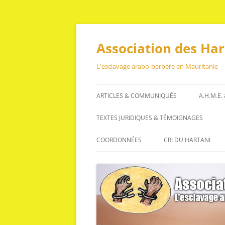
Aller
au
contenu
Association des Ha
L'esclavage arabo-berbère en Mauritanie
ARTICLES & COMMUNIQUÉS
A.H.M.E.
ARTICLES
TEXTES JURIDIQUES & TÉMOIGNAGES
COMMUNIQUÉS
TEXTES JURIDIQUES
COORDONNÉES
CRI DU HARTANI
TÉMOIGNAGES