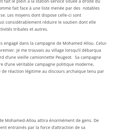
fait le plein à la station-service située à droite du
homme fait face à une liste menée par des notables
rse. Les moyens dont dispose celle-ci sont
ssi considérablement réduire le soutien dont elle
tivités tribales et autres.
uis engagé dans la campagne de Mohamed Allou. Celui-
e premier. Je me trouvais au village lorsqu’il débarqua
d d’une vieille camionnette Peugeot. Sa campagne
ère d’une véritable campagne politique moderne,
 de réaction légitime au discours archaïque tenu par
e de Mohamed-Allou attira énormément de gens. De
ent entrainés par la force d’attraction de sa