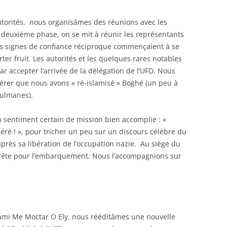
utorités, nous organisâmes des réunions avec les
 deuxième phase, on se mit à réunir les représentants
Des signes de confiance réciproque commençaient à se
orter fruit. Les autorités et les quelques rares notables
 par accepter l’arrivée de la délégation de l’UFD. Nous
érer que nous avons « ré-islamisé » Boghé (un peu à
ulmanes).
sentiment certain de mission bien accomplie : «
éré ! », pour tricher un peu sur un discours célèbre du
après sa libération de l’occupation nazie. Au siège du
prête pour l’embarquement. Nous l’accompagnions sur
ami Me Moctar O Ely, nous rééditâmes une nouvelle