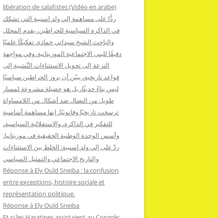
:
libération de salafistes (Vidéo en arabe)
ردًّا على مساهمة إلي ولد اسنيبة التي تشكك
في الذاكرة السياسية للحراطين، يقدم المحلل
والباحث الشيخ سيداتي حمادي تفكيكًا علميًا
دقيقًا للبنى الاجتماعية الموريتانية. وفي مواجهة
النزعة إلى تحويل الاستثناءات النَّسَبية إلى
قواعد تاريخية، يبيّن أن بروز الحراطين سياسيًا
ليس بناءً حديثًا، بل هو حصيلة مشروعة لمسار
طويل من النضال ضد أشكال من اللامساواة
ترسخت تاريخيًا وقانونيًا. إنها مساهمة أساسية
للتفكير في الذاكرة، والاستقلالية السياسية،
وأسس الوحدة الوطنية الحقيقية في موريتانيا.
ردّ على إلي ولد اسنيبة: الخلط بين الاستثناءات
والتاريخ الاجتماعي والتمثيل السياسي
Réponse à Ely Ould Sneiba : la confusion
entre exceptions, histoire sociale et
représentation politique.
Réponse à Ely Ould Sneiba
Et si les Haratines assistaient au Congrès