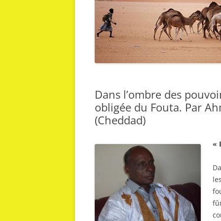
Dans l’ombre des pouvoirs
obligée du Fouta. Par A
(Cheddad)
« 
Da
le
fo
fû
co