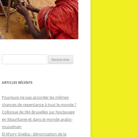
R
e
c
h
ARTICLES RÉCENTS
e
r
Pourquoi ne pas accorder les mêmes
c
chances de repentance à tout le monde ?
h
Colloque de IRA Bruxelles sur l’esclavage
e
en Mauritanie et dans le monde arabo-
r
musulman
El Khory Sneïba : dénonciation de la