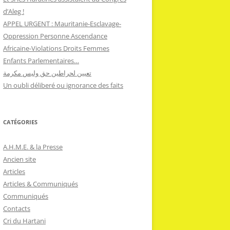
d’Aleg !
APPEL URGENT : Mauritanie-Esclavage-
Oppression Personne Ascendance
Africaine-Violations Droits Femmes
Enfants Parlementaires…
تعيين لحراطين حق وليس مكرمة
Un oubli déliberé ou ignorance des faits
CATÉGORIES
A.H.M.E. & la Presse
Ancien site
Articles
Articles & Communiqués
Communiqués
Contacts
Cri du Hartani