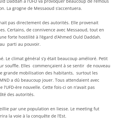
Ould Daddah à l’UFD va provoquer beaucoup de remous
ion. La grogne de Messaoud s’accentuera.
nait pas directement des autorités. Elle provenait
les. Certains, de connivence avec Messaoud, tout en
 une forte hostilité à l’égard d’Ahmed Ould Daddah.
au parti au pouvoir.
 Le climat général s’y était beaucoup amélioré. Petit
leur souffle. Elles commençaient à se sentir de nouveau
e grande mobilisation des habitants, surtout les
u MND a dû beaucoup jouer. Tous attendaient avec
e l’UFD-ère nouvelle. Cette fois-ci on n’avait pas
té des autorités.
illie par une population en liesse. Le meeting fut
ira la voie à la conquête de l’Est.