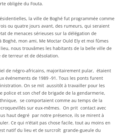
rte obligée du Fouta.
ésidentielles, la ville de Boghé fut programmée comme
rois ou quatre jours avant, des rumeurs, qui seraient
 état de menaces sérieuses sur la délégation de
n à Boghé, mon ami, Me Moctar Ould Ely et moi fûmes
 lieu, nous trouvâmes les habitants de la belle ville de
 de terreur et de désolation.
iel de négro-africains, majoritairement pular, étaient
ux événements de 1989 -91. Tous les ponts furent
nistration. On se mit aussitôt à travailler pour les
e police et son chef de brigade de la gendarmerie,
ethnique, se comportaient comme au temps de la
recroquevillés sur eux-mêmes. On prit contact avec
us haut degré par notre présence, ils se mirent à
ler. Ce qui n’était pas chose facile, tout au moins en
est natif du lieu et de surcroît grande-gueule du