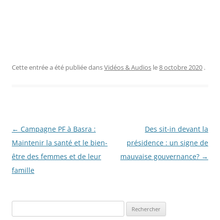
Cette entrée a été publiée dans
Vidéos & Audios
le
8 octobre 2020
.
Navigation
←
Campagne PF à Basra :
Des sit-in devant la
des
Maintenir la santé et le bien-
présidence : un signe de
articles
être des femmes et de leur
mauvaise gouvernance?
→
famille
R
e