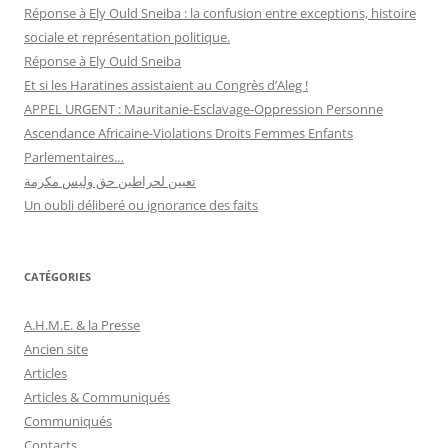
Réponse à Ely Ould Sneiba : la confusion entre exceptions, histoire
sociale et représentation politique.
Réponse à Ely Ould Sneiba
Et si les Haratines assistaient au Congrès d’Aleg !
APPEL URGENT : Mauritanie-Esclavage-Oppression Personne
Ascendance Africaine-Violations Droits Femmes Enfants
Parlementaires…
تعيين لحراطين حق وليس مكرمة
Un oubli déliberé ou ignorance des faits
CATÉGORIES
A.H.M.E. & la Presse
Ancien site
Articles
Articles & Communiqués
Communiqués
Contacts