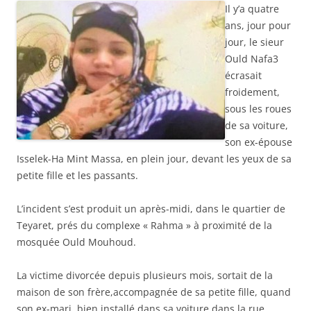
Il y’a quatre
ans, jour pour
jour, le sieur
Ould Nafa3
écrasait
froidement,
sous les roues
de sa voiture,
son ex-épouse
Isselek-Ha Mint Massa, en plein jour, devant les yeux de sa
petite fille et les passants.
L’incident s’est produit un après-midi, dans le quartier de
Teyaret, prés du complexe « Rahma » à proximité de la
mosquée Ould Mouhoud.
La victime divorcée depuis plusieurs mois, sortait de la
maison de son frère,accompagnée de
sa petite fille, quand
son ex-mari, bien installé dans sa voiture dans la rue