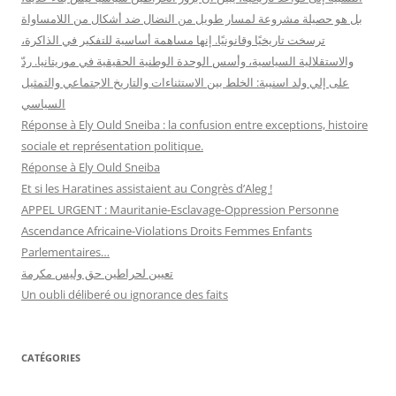
بل هو حصيلة مشروعة لمسار طويل من النضال ضد أشكال من اللامساواة
ترسخت تاريخيًا وقانونيًا. إنها مساهمة أساسية للتفكير في الذاكرة،
والاستقلالية السياسية، وأسس الوحدة الوطنية الحقيقية في موريتانيا. ردّ
على إلي ولد اسنيبة: الخلط بين الاستثناءات والتاريخ الاجتماعي والتمثيل
السياسي
Réponse à Ely Ould Sneiba : la confusion entre exceptions, histoire
sociale et représentation politique.
Réponse à Ely Ould Sneiba
Et si les Haratines assistaient au Congrès d’Aleg !
APPEL URGENT : Mauritanie-Esclavage-Oppression Personne
Ascendance Africaine-Violations Droits Femmes Enfants
Parlementaires…
تعيين لحراطين حق وليس مكرمة
Un oubli déliberé ou ignorance des faits
CATÉGORIES