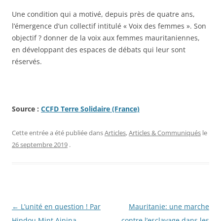
Une condition qui a motivé, depuis près de quatre ans,
l’émergence d’un collectif intitulé « Voix des femmes ». Son
objectif ? donner de la voix aux femmes mauritaniennes,
en développant des espaces de débats qui leur sont
réservés.
Source :
CCFD Terre Solidaire (France)
Cette entrée a été publiée dans
Articles
,
Articles & Communiqués
le
26 septembre 2019
.
Navigation
←
L’unité en question ! Par
Mauritanie: une marche
des
Hindou Mint Ainina
contre l’esclavage dans les