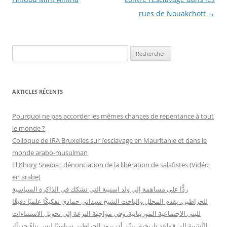
articles
rues de Nouakchott
→
R
e
c
h
ARTICLES RÉCENTS
e
r
Pourquoi ne pas accorder les mêmes chances de repentance à tout
c
le monde ?
h
Colloque de IRA Bruxelles sur l’esclavage en Mauritanie et dans le
e
monde arabo-musulman
r
El Khory Sneïba : dénonciation de la libération de salafistes (Vidéo
en arabe)
:
ردًّا على مساهمة إلي ولد اسنيبة التي تشكك في الذاكرة السياسية
للحراطين، يقدم المحلل والباحث الشيخ سيداتي حمادي تفكيكًا علميًا دقيقًا
للبنى الاجتماعية الموريتانية. وفي مواجهة النزعة إلى تحويل الاستثناءات
النَّسَبية إلى قواعد تاريخية، يبيّن أن بروز الحراطين سياسيًا ليس بناءً حديثًا،