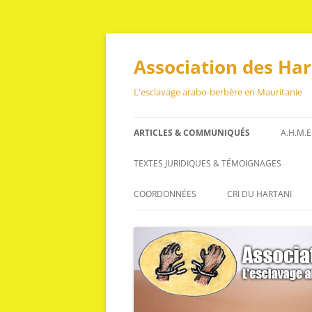
Aller
au
contenu
Association des Ha
L'esclavage arabo-berbère en Mauritanie
ARTICLES & COMMUNIQUÉS
A.H.M.E
ARTICLES
TEXTES JURIDIQUES & TÉMOIGNAGES
COMMUNIQUÉS
TEXTES JURIDIQUES
COORDONNÉES
CRI DU HARTANI
TÉMOIGNAGES