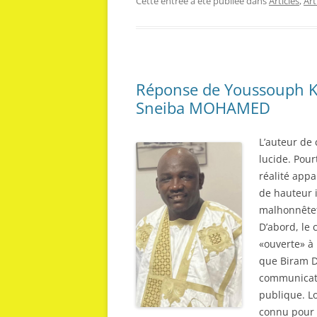
Cette entrée a été publiée dans
Articles
,
Ar
Réponse de Youssouph KA
Sneiba MOHAMED
L’auteur de 
lucide. Pour
réalité appa
de hauteur 
malhonnête
D’abord, le 
«ouverte» à 
que Biram D
communicati
publique. Lo
connu pour sa p ههههroximité avec les citoyen