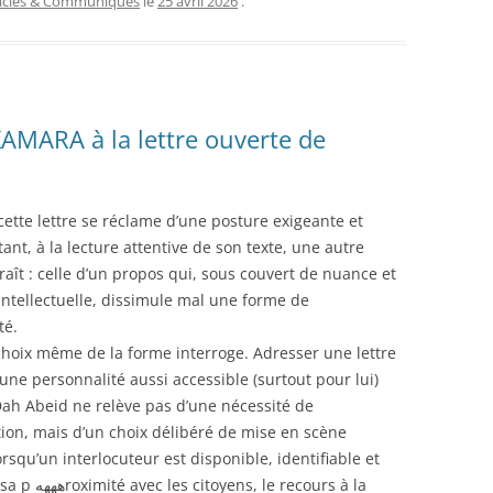
ticles & Communiqués
le
25 avril 2026
.
MARA à la lettre ouverte de
cette lettre se réclame d’une posture exigeante et
tant, à la lecture attentive de son texte, une autre
raît : celle d’un propos qui, sous couvert de nuance et
intellectuelle, dissimule mal une forme de
té.
choix même de la forme interroge. Adresser une lettre
une personnalité aussi accessible (surtout pour lui)
ah Abeid ne relève pas d’une nécessité de
on, mais d’un choix délibéré de mise en scène
rsqu’un interlocuteur est disponible, identifiable et
s, le recours à la