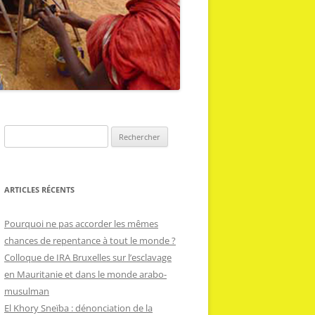
R
e
c
h
ARTICLES RÉCENTS
e
r
Pourquoi ne pas accorder les mêmes
c
chances de repentance à tout le monde ?
h
Colloque de IRA Bruxelles sur l’esclavage
e
en Mauritanie et dans le monde arabo-
r
musulman
El Khory Sneïba : dénonciation de la