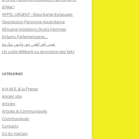
d’Aleg !
APPEL URGENT : Mauritanie-Esclavage-
Oppression Personne Ascendance
Africaine-Violations Droits Femmes
Enfants Parlementaires…
تعيين لحراطين حق وليس مكرمة
Un oubli déliberé ou ignorance des faits
CATÉGORIES
A.H.M.E. & la Presse
Ancien site
Articles
Articles & Communiqués
Communiqués
Contacts
Cri du Hartani