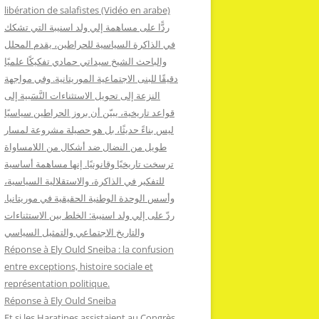
:
libération de salafistes (Vidéo en arabe)
ردًّا على مساهمة إلي ولد اسنيبة التي تشكك
في الذاكرة السياسية للحراطين، يقدم المحلل
والباحث الشيخ سيداتي حمادي تفكيكًا علميًا
دقيقًا للبنى الاجتماعية الموريتانية. وفي مواجهة
النزعة إلى تحويل الاستثناءات النَّسَبية إلى
قواعد تاريخية، يبيّن أن بروز الحراطين سياسيًا
ليس بناءً حديثًا، بل هو حصيلة مشروعة لمسار
طويل من النضال ضد أشكال من اللامساواة
ترسخت تاريخيًا وقانونيًا. إنها مساهمة أساسية
للتفكير في الذاكرة، والاستقلالية السياسية،
وأسس الوحدة الوطنية الحقيقية في موريتانيا.
ردّ على إلي ولد اسنيبة: الخلط بين الاستثناءات
والتاريخ الاجتماعي والتمثيل السياسي
Réponse à Ely Ould Sneiba : la confusion
entre exceptions, histoire sociale et
représentation politique.
Réponse à Ely Ould Sneiba
Et si les Haratines assistaient au Congrès