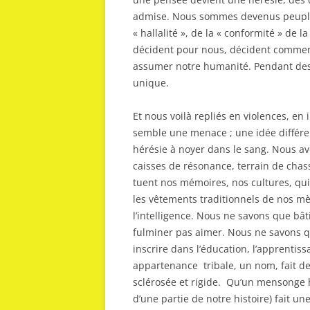
admise. Nous sommes devenus peuple d
« hallalité », de la « conformité » d
décident pour nous, décident comme
assumer notre humanité. Pendant des 
unique.
Et nous voilà repliés en violences, e
semble une menace ; une idée différen
hérésie à noyer dans le sang. Nous avo
caisses de résonance, terrain de chas
tuent nos mémoires, nos cultures, qu
les vêtements traditionnels de nos mè
l’intelligence. Nous ne savons que bâ
fulminer pas aimer. Nous ne savons q
inscrire dans l’éducation, l’apprenti
appartenance tribale, un nom, fait d
sclérosée et rigide. Qu’un mensonge hi
d’une partie de notre histoire) fait un