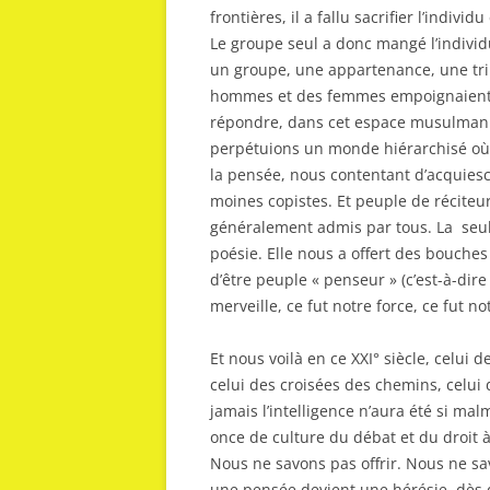
frontières, il a fallu sacrifier l’indivi
Le groupe seul a donc mangé l’individ
un groupe, une appartenance, une trib
hommes et des femmes empoignaient l
répondre, dans cet espace musulman 
perpétuions un monde hiérarchisé où un
la pensée, nous contentant d’acquiesc
moines copistes. Et peuple de réciteur
généralement admis par tous. La seule
poésie. Elle nous a offert des bouches
d’être peuple « penseur » (c’est-à-dir
merveille, ce fut notre force, ce fut n
Et nous voilà en ce XXI° siècle, celui 
celui des croisées des chemins, celui 
jamais l’intelligence n’aura été si ma
once de culture du débat et du droit 
Nous ne savons pas offrir. Nous ne s
une pensée devient une hérésie, dès q