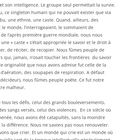
du et son intelligence. Le groupe seul permettait la survie.
u, ce singleton humain qui ne pouvait exister que via
u, une ethnie, une caste. Quand, ailleurs, des
e monde, l’interrogeaient, le sommaient de
de l’après première guerre mondiale, nous nous
e « caste » s’était appropriée le savoir et le droit à
er, de réciter, de recopier. Nous fûmes peuple de
s qui, jamais, n’osait toucher les frontières du savoir
 originalité que nous avons admise fut celle de la
 d’aération, des soupapes de respiration. A défaut
e décideur), nous fûmes peuple poète. Ce fut notre
otre malheur.
de tous les défis, celui des grands bouleversements,
des sangs versés, celui des violences. En ce siècle où
lmenée, nous avons été catapultés, sans la moindre
à la différence. Nous ne savons pas nous renouveler.
avons que crier. Et un monde qui crie est un monde où
u’elle sort de la torpeur intellectuelle généralement