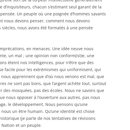
’inquisiteurs, chacun s’estimant seul garant de la
e la pensée. Un peuple où une poignée d’hommes savants
nt nous devons penser, comment nous devons
siècles, nous avons été formatés à une pensée
n imprécations, en menaces. Une idée neuve nous
te, un mal ; une opinion non conform(ist)e, une
ns éteint nos intelligences, pour n’être que des
se facile pour les extrémismes qui uniformisent, qui
i nous apprennent que d’où nous venons est mal, que
res ne sont pas bons, que l’argent achète tout, surtout
tir des mosquées, pas des écoles. Nous ne savons que
ue nous opposer à l’ouverture aux autres, pas nous
ssage, le développement. Nous pensons qu’une
e nous un être humain. Qu’une identité est chose
storique (je parle de nos tentatives de révisions
e Nation et un peuple.