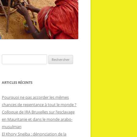
R
e
c
h
ARTICLES RÉCENTS
e
r
Pourquoi ne pas accorder les mêmes
c
chances de repentance à tout le monde ?
h
Colloque de IRA Bruxelles sur l’esclavage
e
en Mauritanie et dans le monde arabo-
r
musulman
El Khory Sneïba : dénonciation de la