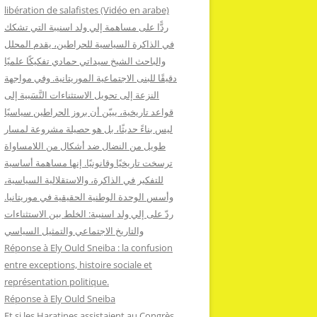
:
libération de salafistes (Vidéo en arabe)
ردًّا على مساهمة إلي ولد اسنيبة التي تشكك
في الذاكرة السياسية للحراطين، يقدم المحلل
والباحث الشيخ سيداتي حمادي تفكيكًا علميًا
دقيقًا للبنى الاجتماعية الموريتانية. وفي مواجهة
النزعة إلى تحويل الاستثناءات النَّسَبية إلى
قواعد تاريخية، يبيّن أن بروز الحراطين سياسيًا
ليس بناءً حديثًا، بل هو حصيلة مشروعة لمسار
طويل من النضال ضد أشكال من اللامساواة
ترسخت تاريخيًا وقانونيًا. إنها مساهمة أساسية
للتفكير في الذاكرة، والاستقلالية السياسية،
وأسس الوحدة الوطنية الحقيقية في موريتانيا.
ردّ على إلي ولد اسنيبة: الخلط بين الاستثناءات
والتاريخ الاجتماعي والتمثيل السياسي
Réponse à Ely Ould Sneiba : la confusion
entre exceptions, histoire sociale et
représentation politique.
Réponse à Ely Ould Sneiba
Et si les Haratines assistaient au Congrès