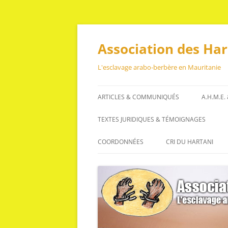
Aller
au
contenu
Association des Ha
L'esclavage arabo-berbère en Mauritanie
ARTICLES & COMMUNIQUÉS
A.H.M.E.
ARTICLES
TEXTES JURIDIQUES & TÉMOIGNAGES
COMMUNIQUÉS
TEXTES JURIDIQUES
COORDONNÉES
CRI DU HARTANI
TÉMOIGNAGES