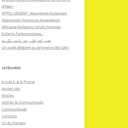
d’Aleg !
APPEL URGENT : Mauritanie-Esclavage-
Oppression Personne Ascendance
Africaine-Violations Droits Femmes
Enfants Parlementaires…
تعيين لحراطين حق وليس مكرمة
Un oubli déliberé ou ignorance des faits
CATÉGORIES
A.H.M.E. & la Presse
Ancien site
Articles
Articles & Communiqués
Communiqués
Contacts
Cri du Hartani