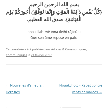
بسم الله الرحمن الرحيم
{كُلُّ نَفْسٍ ذَآئِقَةُ الْمَوْتِ وَإِنَّمَا تُوَفَّوْنَ أُجُورَكُمْ يَوْمَ
الْقِيَامَةِ}، صدق الله العظيم.
Inna Lillahi wë Inna Ileïhi râjioûne
Que son âme repose en paix.
Cette entrée a été publiée dans
Articles & Communiqués
,
Communiqués
le
21 février 2017
.
Navigation
←
Nouvelles d’ailleurs :
Nouakchott – Rabat contre
des
Hérésies
vents et marées
→
articles