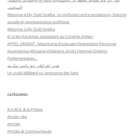
السياسي
Réponse à Ely Ould Sneiba : la confusion entre exceptions, histoire
sociale et représentation politique.
Réponse à Ely Ould Sneiba
Et si les Haratines assistaient au Congrès d’Aleg !
APPEL URGENT : Mauritanie-Esclavage-Oppression Personne
Ascendance Africaine-Violations Droits Femmes Enfants
Parlementaires…
تعيين لحراطين حق وليس مكرمة
Un oubli déliberé ou ignorance des faits
CATÉGORIES
A.H.M.E. & la Presse
Ancien site
Articles
Articles & Communiqués