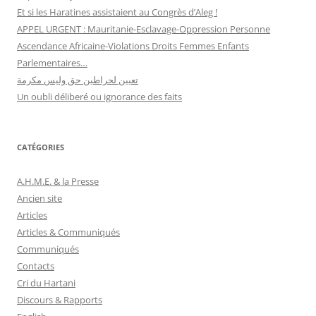
Et si les Haratines assistaient au Congrès d’Aleg !
APPEL URGENT : Mauritanie-Esclavage-Oppression Personne
Ascendance Africaine-Violations Droits Femmes Enfants
Parlementaires…
تعيين لحراطين حق وليس مكرمة
Un oubli déliberé ou ignorance des faits
CATÉGORIES
A.H.M.E. & la Presse
Ancien site
Articles
Articles & Communiqués
Communiqués
Contacts
Cri du Hartani
Discours & Rapports