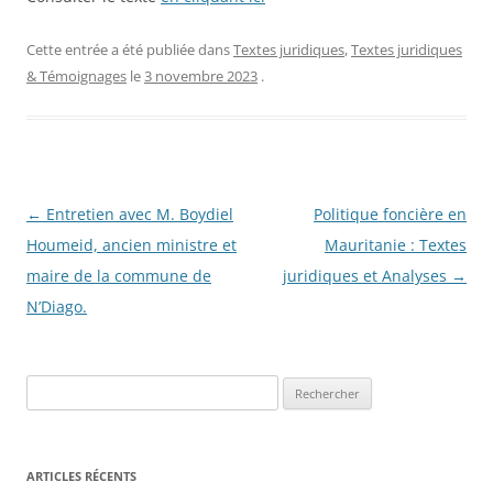
Cette entrée a été publiée dans
Textes juridiques
,
Textes juridiques
& Témoignages
le
3 novembre 2023
.
Navigation
←
Entretien avec M. Boydiel
Politique foncière en
des
Houmeid, ancien ministre et
Mauritanie : Textes
articles
maire de la commune de
juridiques et Analyses
→
N’Diago.
R
e
c
h
ARTICLES RÉCENTS