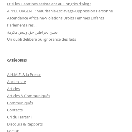
Et si les Haratines assistaient au Congrès d’Aleg !
APPEL URGENT : Mauritanie-Esclavage-Oppression Personne
Ascendance Africaine-Violations Droits Femmes Enfants
Parlementaires…
تعيين لحراطين حق وليس مكرمة
Un oubli déliberé ou ignorance des faits
CATÉGORIES
A.H.M.E. & la Presse
Ancien site
Articles
Articles & Communiqués
Communiqués
Contacts
Cri du Hartani
Discours & Rapports
English