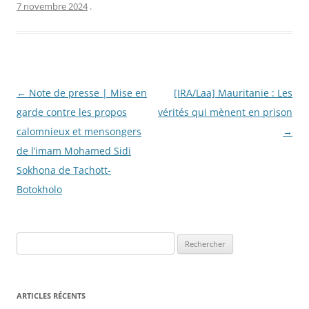
7 novembre 2024
.
Navigation
←
Note de presse | Mise en
[IRA/Laa] Mauritanie : Les
des
garde contre les propos
vérités qui mènent en prison
articles
calomnieux et mensongers
→
de l’imam Mohamed Sidi
Sokhona de Tachott-
Botokholo
R
e
c
h
ARTICLES RÉCENTS
e