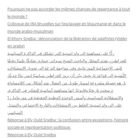
r
Pourquoi ne pas accorder les mêmes chances de repentance à tout
c
le monde ?
h
Colloque de IRA Bruxelles sur l’esclavage en Mauritanie et dans le
e
monde arabo-musulman
r
El Khory Sneïba : dénonciation de la libération de salafistes (Vidéo
en arabe)
:
ردًّا على مساهمة إلي ولد اسنيبة التي تشكك في الذاكرة السياسية
للحراطين، يقدم المحلل والباحث الشيخ سيداتي حمادي تفكيكًا علميًا دقيقًا
للبنى الاجتماعية الموريتانية. وفي مواجهة النزعة إلى تحويل الاستثناءات
النَّسَبية إلى قواعد تاريخية، يبيّن أن بروز الحراطين سياسيًا ليس بناءً حديثًا،
بل هو حصيلة مشروعة لمسار طويل من النضال ضد أشكال من اللامساواة
ترسخت تاريخيًا وقانونيًا. إنها مساهمة أساسية للتفكير في الذاكرة،
والاستقلالية السياسية، وأسس الوحدة الوطنية الحقيقية في موريتانيا. ردّ
على إلي ولد اسنيبة: الخلط بين الاستثناءات والتاريخ الاجتماعي والتمثيل
السياسي
Réponse à Ely Ould Sneiba : la confusion entre exceptions, histoire
sociale et représentation politique.
Réponse à Ely Ould Sneiba