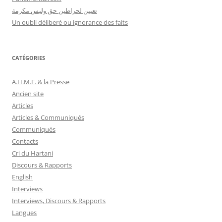
تعيين لحراطين حق وليس مكرمة
Un oubli déliberé ou ignorance des faits
CATÉGORIES
A.H.M.E. & la Presse
Ancien site
Articles
Articles & Communiqués
Communiqués
Contacts
Cri du Hartani
Discours & Rapports
English
Interviews
Interviews, Discours & Rapports
Langues