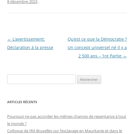
8 décembre 2023
.
Navigation
←
L’avertissement:
Qu’est ce que la Démocratie ?
des
Déclaration à la presse
Un concept universel né il y a
articles
2 500 ans – 1re Partie
→
R
e
c
h
ARTICLES RÉCENTS
e
r
Pourquoi ne pas accorder les mêmes chances de repentance à tout
c
le monde ?
h
Colloque de IRA Bruxelles sur l’esclavage en Mauritanie et dans le