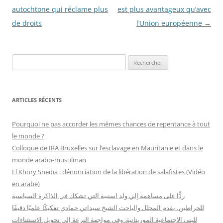
articles
autochtone qui réclame plus
est plus avantageux qu’avec
de droits
l’Union européenne
→
R
e
c
h
ARTICLES RÉCENTS
e
r
Pourquoi ne pas accorder les mêmes chances de repentance à tout
c
le monde ?
h
Colloque de IRA Bruxelles sur l’esclavage en Mauritanie et dans le
e
monde arabo-musulman
r
El Khory Sneïba : dénonciation de la libération de salafistes (Vidéo
en arabe)
:
ردًّا على مساهمة إلي ولد اسنيبة التي تشكك في الذاكرة السياسية
للحراطين، يقدم المحلل والباحث الشيخ سيداتي حمادي تفكيكًا علميًا دقيقًا
للبنى الاجتماعية الموريتانية. وفي مواجهة النزعة إلى تحويل الاستثناءات