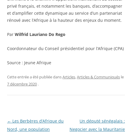
privé français, et notamment les banques, d’accompagner
et d’amplifier cette dynamique au service d’un partenariat
rénové avec l’Afrique à la hauteur des enjeux du moment.
Par
Wilfrid Lauriano Do Rego
Coordonnateur du Conseil présidentiel pour l’Afrique (CPA)
Source : Jeune Afrique
Cette entrée a été publiée dans
Articles
,
Articles & Communiqués
le
7 décembre 2020
.
Navigation
←
Les Berbères d’Afrique du
Un député sénégalais :
des
Nord, une population
Negocier avec la Mauritanie