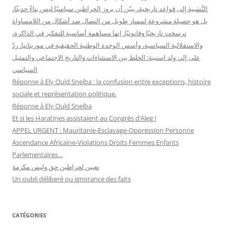
النَّسَبية إلى قواعد تاريخية، يبيّن أن بروز الحراطين سياسيًا ليس بناءً حديثًا،
بل هو حصيلة مشروعة لمسار طويل من النضال ضد أشكال من اللامساواة
ترسخت تاريخيًا وقانونيًا. إنها مساهمة أساسية للتفكير في الذاكرة،
والاستقلالية السياسية، وأسس الوحدة الوطنية الحقيقية في موريتانيا. ردّ
على إلي ولد اسنيبة: الخلط بين الاستثناءات والتاريخ الاجتماعي والتمثيل
السياسي
Réponse à Ely Ould Sneiba : la confusion entre exceptions, histoire
sociale et représentation politique.
Réponse à Ely Ould Sneiba
Et si les Haratines assistaient au Congrès d’Aleg !
APPEL URGENT : Mauritanie-Esclavage-Oppression Personne
Ascendance Africaine-Violations Droits Femmes Enfants
Parlementaires…
تعيين لحراطين حق وليس مكرمة
Un oubli déliberé ou ignorance des faits
CATÉGORIES