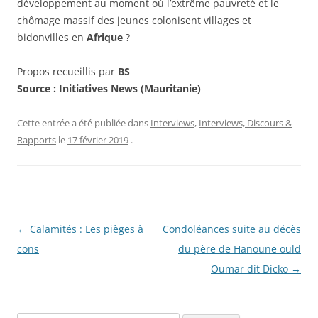
développement au moment où l’extrême pauvreté et le
chômage massif des jeunes colonisent villages et
bidonvilles en
Afrique
?
Propos recueillis par
BS
Source : Initiatives News (Mauritanie)
Cette entrée a été publiée dans
Interviews
,
Interviews, Discours &
Rapports
le
17 février 2019
.
Navigation
←
Calamités : Les pièges à
Condoléances suite au décès
des
cons
du père de Hanoune ould
articles
Oumar dit Dicko
→