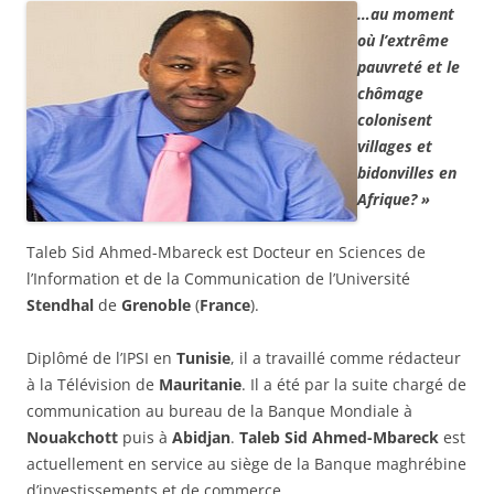
…au moment
où l’extrême
pauvreté et le
chômage
colonisent
villages et
bidonvilles en
Afrique? »
Taleb Sid Ahmed-Mbareck est Docteur en Sciences de
l’Information et de la Communication de l’Université
Stendhal
de
Grenoble
(
France
).
Diplômé de l’IPSI en
Tunisie
, il a travaillé comme rédacteur
à la Télévision de
Mauritanie
. Il a été par la suite chargé de
communication au bureau de la Banque Mondiale à
Nouakchott
puis à
Abidjan
.
Taleb Sid Ahmed-Mbareck
est
actuellement en service au siège de la Banque maghrébine
d’investissements et de commerce.