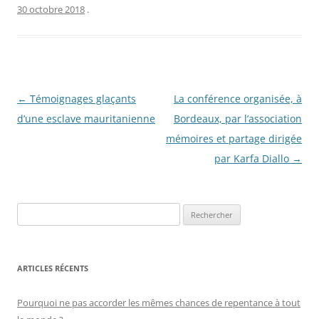
30 octobre 2018
.
Navigation
←
Témoignages glaçants
La conférence organisée, à
des
d’une esclave mauritanienne
Bordeaux, par l’association
articles
mémoires et partage dirigée
par Karfa Diallo
→
R
e
c
h
ARTICLES RÉCENTS
e
r
Pourquoi ne pas accorder les mêmes chances de repentance à tout
c