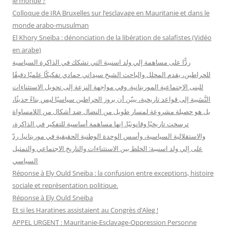
le monde ?
h
Colloque de IRA Bruxelles sur l’esclavage en Mauritanie et dans le
e
monde arabo-musulman
r
El Khory Sneïba : dénonciation de la libération de salafistes (Vidéo
en arabe)
:
ردًّا على مساهمة إلي ولد اسنيبة التي تشكك في الذاكرة السياسية
للحراطين، يقدم المحلل والباحث الشيخ سيداتي حمادي تفكيكًا علميًا دقيقًا
للبنى الاجتماعية الموريتانية. وفي مواجهة النزعة إلى تحويل الاستثناءات
النَّسَبية إلى قواعد تاريخية، يبيّن أن بروز الحراطين سياسيًا ليس بناءً حديثًا،
بل هو حصيلة مشروعة لمسار طويل من النضال ضد أشكال من اللامساواة
ترسخت تاريخيًا وقانونيًا. إنها مساهمة أساسية للتفكير في الذاكرة،
والاستقلالية السياسية، وأسس الوحدة الوطنية الحقيقية في موريتانيا. ردّ
على إلي ولد اسنيبة: الخلط بين الاستثناءات والتاريخ الاجتماعي والتمثيل
السياسي
Réponse à Ely Ould Sneiba : la confusion entre exceptions, histoire
sociale et représentation politique.
Réponse à Ely Ould Sneiba
Et si les Haratines assistaient au Congrès d’Aleg !
APPEL URGENT : Mauritanie-Esclavage-Oppression Personne