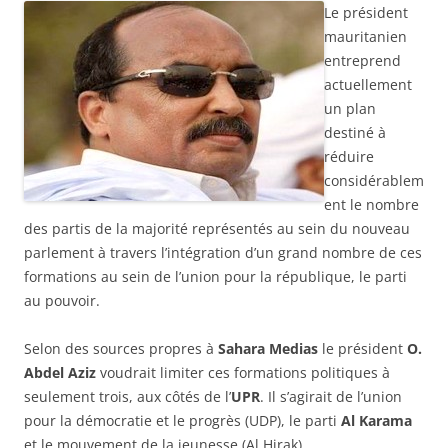
Le président
mauritanien
entreprend
actuellement
un plan
destiné à
réduire
considérablem
ent le nombre
des partis de la majorité représentés au sein du nouveau
parlement à travers l’intégration d’un grand nombre de ces
formations au sein de l’union pour la république, le parti
au pouvoir.
Selon des sources propres à
Sahara Medias
le président
O.
Abdel Aziz
voudrait limiter ces formations politiques à
seulement trois, aux côtés de l’
UPR
. Il s’agirait de l’union
pour la démocratie et le progrès (UDP), le parti
Al Karama
et le mouvement de la jeunesse (Al Hirak).