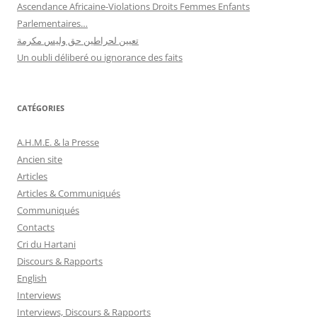
Ascendance Africaine-Violations Droits Femmes Enfants
Parlementaires…
تعيين لحراطين حق وليس مكرمة
Un oubli déliberé ou ignorance des faits
CATÉGORIES
A.H.M.E. & la Presse
Ancien site
Articles
Articles & Communiqués
Communiqués
Contacts
Cri du Hartani
Discours & Rapports
English
Interviews
Interviews, Discours & Rapports