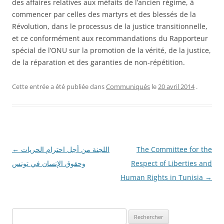
des affaires relatives aux méfaits de l’ancien régime, à
commencer par celles des martyrs et des blessés de la
Révolution, dans le processus de la justice transitionnelle,
et ce conformément aux recommandations du Rapporteur
spécial de l’ONU sur la promotion de la vérité, de la justice,
de la réparation et des garanties de non-répétition.
Cette entrée a été publiée dans
Communiqués
le
20 avril 2014
.
Navigation
←
اللجنة من أجل احترام الحريات
The Committee for the
des
وحقوق الإنسان في تونس
Respect of Liberties and
articles
Human Rights in Tunisia
→
R