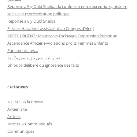
Réponse à Ely Ould Sneiba : la confusion entre exceptions, histoire
sociale et représentation politique.
Réponse à Ely Ould Sneiba
Et si les Haratines assistaient au Congrès d’Aleg !
APPEL URGENT : Mauritanie-Esclavage-Oppression Personne
Ascendance Africaine-Violations Droits Femmes Enfants
Parlementaires…
تعيين لحراطين حق وليس مكرمة
Un oubli déliberé ou ignorance des faits
CATÉGORIES
A.H.M.E. & la Presse
Ancien site
Articles
Articles & Communiqués
Communiqués