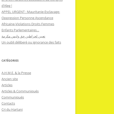
d’Aleg !
APPEL URGENT : Mauritanie-Esclavage-
Oppression Personne Ascendance
Africaine-Violations Droits Femmes
Enfants Parlementaires…
تعيين لحراطين حق وليس مكرمة
Un oubli déliberé ou ignorance des faits
CATÉGORIES
A.H.M.E. & la Presse
Ancien site
Articles
Articles & Communiqués
Communiqués
Contacts
Cri du Hartani