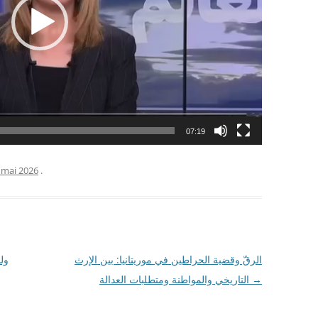
07:19
 mai 2026
.
الرقّ وقضية الحراطين في موريتانيا: بين الإرث
التاريخي والمواطنة ومتطلبات العدالة
→