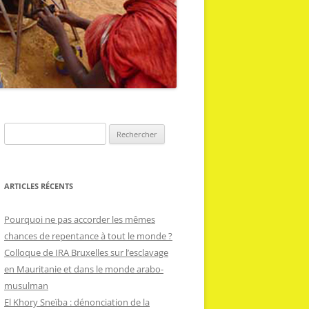
R
e
c
h
ARTICLES RÉCENTS
e
r
Pourquoi ne pas accorder les mêmes
c
chances de repentance à tout le monde ?
h
Colloque de IRA Bruxelles sur l’esclavage
e
en Mauritanie et dans le monde arabo-
r
musulman
El Khory Sneïba : dénonciation de la