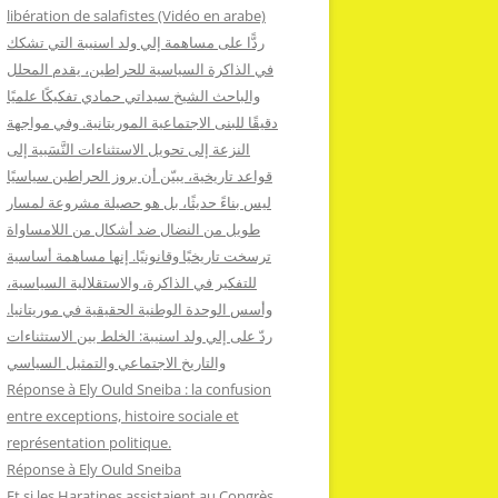
:
libération de salafistes (Vidéo en arabe)
ردًّا على مساهمة إلي ولد اسنيبة التي تشكك
في الذاكرة السياسية للحراطين، يقدم المحلل
والباحث الشيخ سيداتي حمادي تفكيكًا علميًا
دقيقًا للبنى الاجتماعية الموريتانية. وفي مواجهة
النزعة إلى تحويل الاستثناءات النَّسَبية إلى
قواعد تاريخية، يبيّن أن بروز الحراطين سياسيًا
ليس بناءً حديثًا، بل هو حصيلة مشروعة لمسار
طويل من النضال ضد أشكال من اللامساواة
ترسخت تاريخيًا وقانونيًا. إنها مساهمة أساسية
للتفكير في الذاكرة، والاستقلالية السياسية،
وأسس الوحدة الوطنية الحقيقية في موريتانيا.
ردّ على إلي ولد اسنيبة: الخلط بين الاستثناءات
والتاريخ الاجتماعي والتمثيل السياسي
Réponse à Ely Ould Sneiba : la confusion
entre exceptions, histoire sociale et
représentation politique.
Réponse à Ely Ould Sneiba
Et si les Haratines assistaient au Congrès