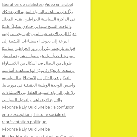
:
libération de salafistes (Vidéo en arabe)
ردًّا على مساهمة إلي ولد اسنيبة التي تشكك
في الذاكرة السياسية للحراطين، يقدم المحلل
والباحث الشيخ سيداتي حمادي تفكيكًا علميًا
دقيقًا للبنى الاجتماعية الموريتانية. وفي مواجهة
النزعة إلى تحويل الاستثناءات النَّسَبية إلى
قواعد تاريخية، يبيّن أن بروز الحراطين سياسيًا
ليس بناءً حديثًا، بل هو حصيلة مشروعة لمسار
طويل من النضال ضد أشكال من اللامساواة
ترسخت تاريخيًا وقانونيًا. إنها مساهمة أساسية
للتفكير في الذاكرة، والاستقلالية السياسية،
وأسس الوحدة الوطنية الحقيقية في موريتانيا.
ردّ على إلي ولد اسنيبة: الخلط بين الاستثناءات
والتاريخ الاجتماعي والتمثيل السياسي
Réponse à Ely Ould Sneiba : la confusion
entre exceptions, histoire sociale et
représentation politique.
Réponse à Ely Ould Sneiba
Et si les Haratines assistaient au Congrès