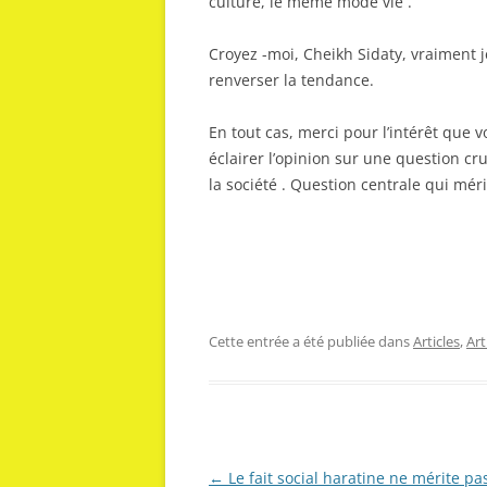
culture, le même mode vie .
Croyez -moi, Cheikh Sidaty, vraiment j
renverser la tendance.
En tout cas, merci pour l’intérêt que
éclairer l’opinion sur une question cr
la société . Question centrale qui méri
Cette entrée a été publiée dans
Articles
,
Ar
Navigation
←
Le fait social haratine ne mérite pas