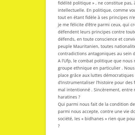
fidélité politique » , ne constitue pa
intellectuelle. En politique, comme vou
tout en étant fidèle à ses principes n’
je me félicite d’être parmi ceux, qui c
défendent leurs principes contre toute
défends, en toute conscience et convict
peuple Mauritanien, toutes nationali
contradictions antagoniques au sein de
A l’Ufp, le combat politique que nous
groupe ethnique en particulier . Nous
place grâce aux luttes démocratiques
d’instrumentaliser l’histoire pour des f
mal intentionné . Sincèrement, entre 
haratines ?
Qui parmi nous fait de la condition d
parmi nous accepte, contre une vie do
société, les « bidhanes » rien que po
?