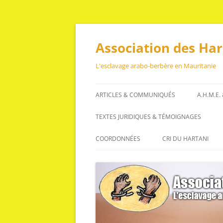
Aller
au
contenu
Association des Ha
L'esclavage arabo-berbère en Mauritanie
ARTICLES & COMMUNIQUÉS
A.H.M.E.
ARTICLES
TEXTES JURIDIQUES & TÉMOIGNAGES
COMMUNIQUÉS
TEXTES JURIDIQUES
COORDONNÉES
CRI DU HARTANI
TÉMOIGNAGES