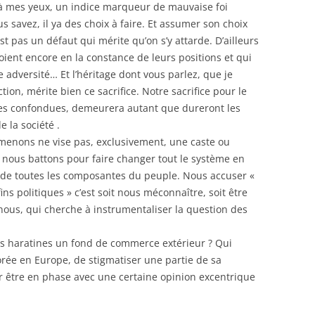
s, à mes yeux, un indice marqueur de mauvaise foi
s savez, il ya des choix à faire. Et assumer son choix
est pas un défaut qui mérite qu’on s’y attarde. D’ailleurs
roient encore en la constance de leurs positions et qui
 adversité… Et l’héritage dont vous parlez, que je
ion, mérite bien ce sacrifice. Notre sacrifice pour le
tes confondues, demeurera autant que dureront les
 la société .
 menons ne vise pas, exclusivement, une caste ou
 nous battons pour faire changer tout le système en
 de toutes les composantes du peuple. Nous accuser «
ins politiques » c’est soit nous méconnaître, soit être
nous, qui cherche à instrumentaliser la question des
es haratines un fond de commerce extérieur ? Qui
rée en Europe, de stigmatiser une partie de sa
ur être en phase avec une certaine opinion excentrique