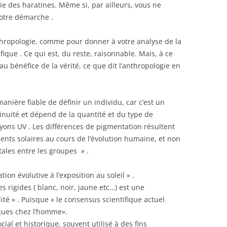
e des haratines. Même si, par ailleurs, vous ne
 votre démarche .
nthropologie, comme pour donner à votre analyse de la
ique . Ce qui est, du reste, raisonnable. Mais, à ce
au bénéfice de la vérité, ce que dit l’anthropologie en
anière fiable de définir un individu, car c’est un
inuité et dépend de la quantité et du type de
ons UV . Les différences de pigmentation résultent
ents solaires au cours de l’évolution humaine, et non
ales entre les groupes » .
ion évolutive à l’exposition au soleil » .
es rigides ( blanc, noir, jaune etc…) est une
lité » . Puisque « le consensus scientifique actuel
giques chez l’homme».
cial et historique, souvent utilisé à des fins