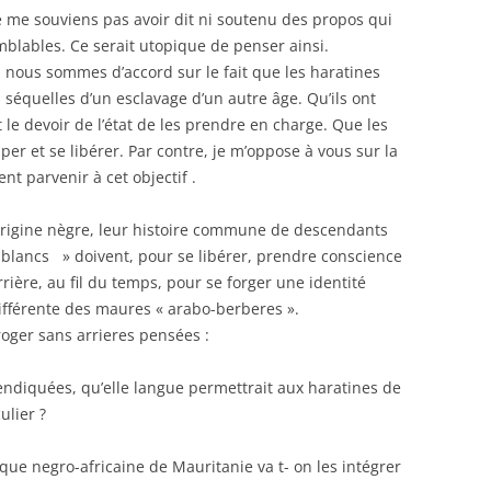
e me souviens pas avoir dit ni soutenu des propos qui
mblables. Ce serait utopique de penser ainsi.
s, nous sommes d’accord sur le fait que les haratines
s séquelles d’un esclavage d’un autre âge. Qu’ils ont
t le devoir de l’état de les prendre en charge. Que les
per et se libérer. Par contre, je m’oppose à vous sur la
t parvenir à cet objectif .
 origine nègre, leur histoire commune de descendants
 blancs » doivent, pour se libérer, prendre conscience
rière, au fil du temps, pour se forger une identité
ifférente des maures « arabo-berberes ».
roger sans arrieres pensées :
vendiquées, qu’elle langue permettrait aux haratines de
ulier ?
que negro-africaine de Mauritanie va t- on les intégrer