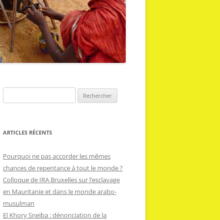
R
e
c
h
ARTICLES RÉCENTS
e
r
Pourquoi ne pas accorder les mêmes
c
chances de repentance à tout le monde ?
h
Colloque de IRA Bruxelles sur l’esclavage
e
en Mauritanie et dans le monde arabo-
r
musulman
El Khory Sneïba : dénonciation de la