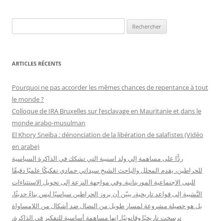
R
e
c
h
ARTICLES RÉCENTS
e
r
Pourquoi ne pas accorder les mêmes chances de repentance à tout
c
le monde ?
h
Colloque de IRA Bruxelles sur l’esclavage en Mauritanie et dans le
e
monde arabo-musulman
r
El Khory Sneïba : dénonciation de la libération de salafistes (Vidéo
en arabe)
:
ردًّا على مساهمة إلي ولد اسنيبة التي تشكك في الذاكرة السياسية
للحراطين، يقدم المحلل والباحث الشيخ سيداتي حمادي تفكيكًا علميًا دقيقًا
للبنى الاجتماعية الموريتانية. وفي مواجهة النزعة إلى تحويل الاستثناءات
النَّسَبية إلى قواعد تاريخية، يبيّن أن بروز الحراطين سياسيًا ليس بناءً حديثًا،
بل هو حصيلة مشروعة لمسار طويل من النضال ضد أشكال من اللامساواة
ترسخت تاريخيًا وقانونيًا. إنها مساهمة أساسية للتفكير في الذاكرة،