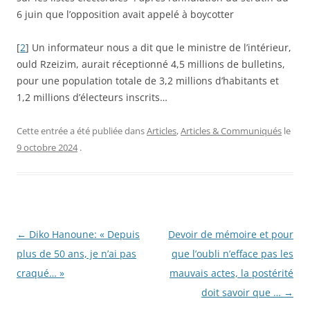
6 juin que l’opposition avait appelé à boycotter
[
2
]
Un informateur nous a dit que le ministre de l’intérieur,
ould Rzeizim, aurait réceptionné 4,5 millions de bulletins,
pour une population totale de 3,2 millions d’habitants et
1,2 millions d’électeurs inscrits…
Cette entrée a été publiée dans
Articles
,
Articles & Communiqués
le
9 octobre 2024
.
Navigation
←
Diko Hanoune: « Depuis
Devoir de mémoire et pour
des
plus de 50 ans, je n’ai pas
que l’oubli n’efface pas les
articles
craqué… »
mauvais actes, la postérité
doit savoir que …
→