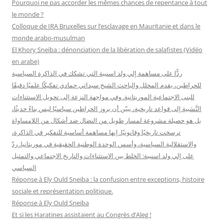
Pourquoi ne pas accorder les mêmes chances de repentance à tout
c
le monde ?
h
Colloque de IRA Bruxelles sur l’esclavage en Mauritanie et dans le
e
monde arabo-musulman
r
El Khory Sneïba : dénonciation de la libération de salafistes (Vidéo
en arabe)
:
ردًّا على مساهمة إلي ولد اسنيبة التي تشكك في الذاكرة السياسية
للحراطين، يقدم المحلل والباحث الشيخ سيداتي حمادي تفكيكًا علميًا دقيقًا
للبنى الاجتماعية الموريتانية. وفي مواجهة النزعة إلى تحويل الاستثناءات
النَّسَبية إلى قواعد تاريخية، يبيّن أن بروز الحراطين سياسيًا ليس بناءً حديثًا،
بل هو حصيلة مشروعة لمسار طويل من النضال ضد أشكال من اللامساواة
ترسخت تاريخيًا وقانونيًا. إنها مساهمة أساسية للتفكير في الذاكرة،
والاستقلالية السياسية، وأسس الوحدة الوطنية الحقيقية في موريتانيا. ردّ
على إلي ولد اسنيبة: الخلط بين الاستثناءات والتاريخ الاجتماعي والتمثيل
السياسي
Réponse à Ely Ould Sneiba : la confusion entre exceptions, histoire
sociale et représentation politique.
Réponse à Ely Ould Sneiba
Et si les Haratines assistaient au Congrès d’Aleg !