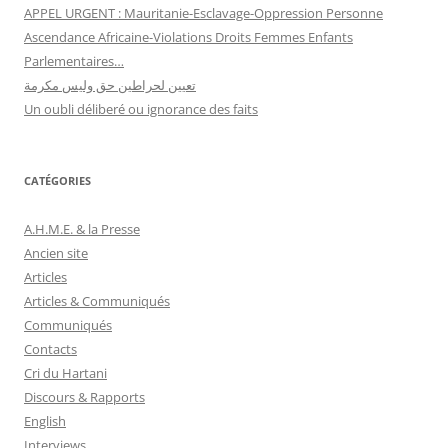
APPEL URGENT : Mauritanie-Esclavage-Oppression Personne
Ascendance Africaine-Violations Droits Femmes Enfants
Parlementaires…
تعيين لحراطين حق وليس مكرمة
Un oubli déliberé ou ignorance des faits
CATÉGORIES
A.H.M.E. & la Presse
Ancien site
Articles
Articles & Communiqués
Communiqués
Contacts
Cri du Hartani
Discours & Rapports
English
Interviews