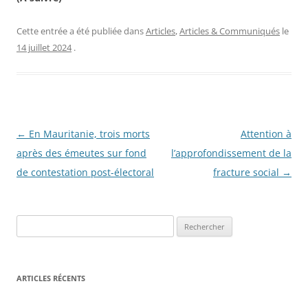
Cette entrée a été publiée dans
Articles
,
Articles & Communiqués
le
14 juillet 2024
.
Navigation
←
En Mauritanie, trois morts
Attention à
des
après des émeutes sur fond
l’approfondissement de la
articles
de contestation post-électoral
fracture social
→
R
e
c
h
ARTICLES RÉCENTS
e
r