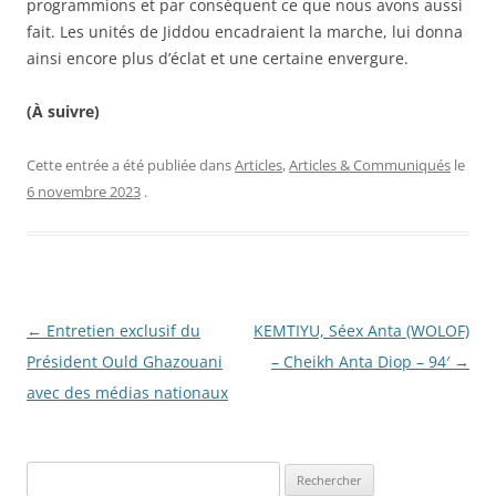
programmions et par conséquent ce que nous avons aussi
fait. Les unités de Jiddou encadraient la marche, lui donna
ainsi encore plus d’éclat et une certaine envergure.
(À suivre)
Cette entrée a été publiée dans
Articles
,
Articles & Communiqués
le
6 novembre 2023
.
Navigation
←
Entretien exclusif du
KEMTIYU, Séex Anta (WOLOF)
des
Président Ould Ghazouani
– Cheikh Anta Diop – 94′
→
articles
avec des médias nationaux
R