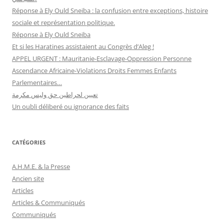
Réponse à Ely Ould Sneiba : la confusion entre exceptions, histoire
sociale et représentation politique.
Réponse à Ely Ould Sneiba
Et si les Haratines assistaient au Congrès d’Aleg !
APPEL URGENT : Mauritanie-Esclavage-Oppression Personne
Ascendance Africaine-Violations Droits Femmes Enfants
Parlementaires…
تعيين لحراطين حق وليس مكرمة
Un oubli déliberé ou ignorance des faits
CATÉGORIES
A.H.M.E. & la Presse
Ancien site
Articles
Articles & Communiqués
Communiqués