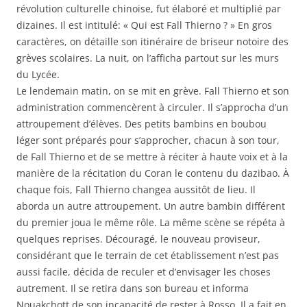
révolution culturelle chinoise, fut élaboré et multiplié par
dizaines. Il est intitulé: « Qui est Fall Thierno ? » En gros
caractères, on détaille son itinéraire de briseur notoire des
grèves scolaires. La nuit, on l’afficha partout sur les murs
du Lycée.
Le lendemain matin, on se mit en grève. Fall Thierno et son
administration commencèrent à circuler. Il s’approcha d’un
attroupement d’élèves. Des petits bambins en boubou
léger sont préparés pour s’approcher, chacun à son tour,
de Fall Thierno et de se mettre à réciter à haute voix et à la
manière de la récitation du Coran le contenu du dazibao. À
chaque fois, Fall Thierno changea aussitôt de lieu. Il
aborda un autre attroupement. Un autre bambin différent
du premier joua le même rôle. La même scène se répéta à
quelques reprises. Découragé, le nouveau proviseur,
considérant que le terrain de cet établissement n’est pas
aussi facile, décida de reculer et d’envisager les choses
autrement. Il se retira dans son bureau et informa
Nouakchott de son incapacité de rester à Rosso. Il a fait en