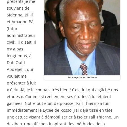
présents je me
souviens de
Sidenna, Billil
et Amadou Bâ
(futur
administrateur
civil). Il disait, il
n’y a pas
longtemps, à
Dah Ould
Abdeljelil, qui
voulait me
présenter à lui:
« Celui-là, je le connais très bien ! C’est lui qui a gâché nos
études ». Comme si réellement ses études à lui étaient
gâchées! Notre but était de pousser Fall Thierno à fuir
immédiatement le Lycée de Rosso. J’ai déjà tissé en tête
une astuce visant à démobiliser er à isoler Fall Thierno. Un
dazibao, une affiche s’inspirant des méthodes de la