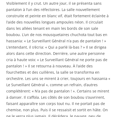
Visiblement il y crut. Un autre jour, il se présenta sans
pantalon à l’un des réfectoires. La salle nouvellement
construite et peinte en blanc vif, était fortement éclairée à
l’aide des nouvelles longues ampoules néon. Il circulait
dans les allées tenant en main les bords de son sale
boubou. L’un de nos mousquetaires chuchota tout bas en
hassania: « Le Surveillant Général n’a pas de pantalon ! »
L’entendant, il s’écria: « Qui a parlé là-bas ? » Il se dirigea
alors dans cette direction. Derrière, une autre personne
cria à haute voix: « Le Surveillant Général ne porte pas de
pantalon ! » Il se retourna à nouveau. À l’aide des
fourchettes et des cuillères, la salle se transforma en
orchestre. Les uns se mirent à crier, toujours en hassania «
Le Surveillant Général », comme un refrain, d’autres
complétèrent: « N’a pas de pantalon ! ». Certains se mirent
à danser. Il s’affola. Les côtés de son boubou s’ouvrirent,
faisant apparaître son corps tout nu. Il ne portait pas de
chemise, non plus. Puis il se ressaisit et sortit en hâte. On
ne le verra plus jamais. Il décédera, le pauvre, peu de